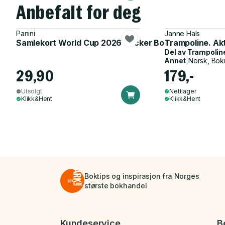
Anbefalt for deg
Panini
Janne Hals
Samlekort World Cup 2026 Sticker Booster
Trampoline. Ak
Del av
Trampolin
Annet
|
Norsk, Bok
29,90
179,-
Utsolgt
Nettlager
Klikk&Hent
Klikk&Hent
Boktips og inspirasjon fra Norges
største bokhandel
Bunnmeny
Kundeservice
B