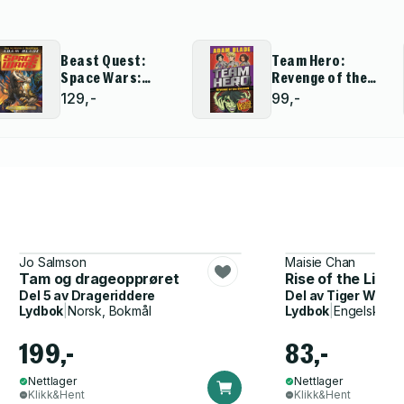
Beast Quest:
Team Hero:
Space Wars:
Revenge of the
Curse of the
Dragon
129,-
99,-
Robo-Dragon
Jo Salmson
Maisie Chan
Tam og drageopprøret
Rise of the Lion 
Del 5 av
Drageriddere
Del av
Tiger Warrio
Lydbok
|
Norsk, Bokmål
Lydbok
|
Engelsk
199,-
83,-
Nettlager
Nettlager
Klikk&Hent
Klikk&Hent