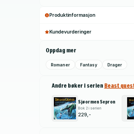
Produktinformasjon
Kundevurderinger
Oppdag mer
Romaner
Fantasy
Drager
Andre bøker i serien
Beast ques
Sjøormen Sepron
Bok 2 i serien
229,-