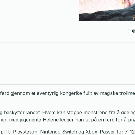
sk ferd gjennom et eventyrlig kongerike fullt av magiske tro
nlig beskytter landet. Hvem kan stoppe monstrene fra å ødel
 med jegerjenta Helene legger han ut på en ferd for å prøv
ill til Playstation, Nintendo Switch og Xbox. Passer for 7-12