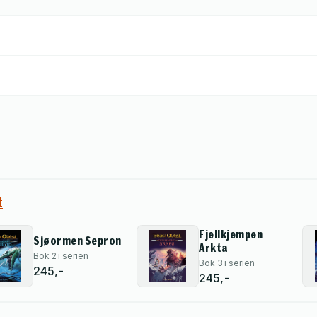
t
Fjellkjempen
Sjøormen Sepron
Arkta
Bok 2 i serien
Bok 3 i serien
245,-
245,-