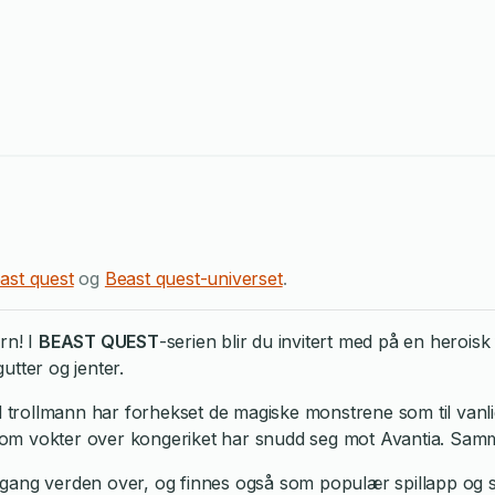
ast quest
og
Beast quest-universet
.
rn! I
BEAST QUEST
-serien blir du invitert med på en heroi
utter og jenter.
ond trollmann har forhekset de magiske monstrene som til va
m vokter over kongeriket har snudd seg mot Avantia. Sammen
rsgang verden over, og finnes også som populær spillapp og sp