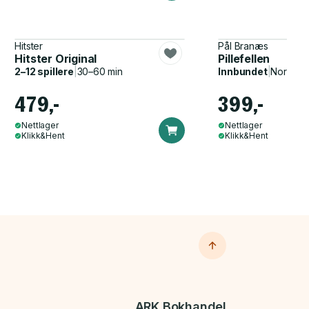
Hitster
Pål Branæs
Hitster Original
Pillefellen
2–12 spillere
|
30–60 min
Innbundet
|
Norsk, 
479,-
399,-
Nettlager
Nettlager
Klikk&Hent
Klikk&Hent
ARK Bokhandel