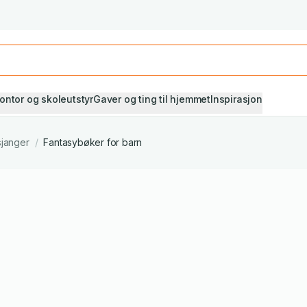
Studiestart! Alle* pensumbøker -20%
Se utvalget her
ontor og skoleutstyr
Gaver og ting til hjemmet
Inspirasjon
sjanger
/
Fantasybøker for barn