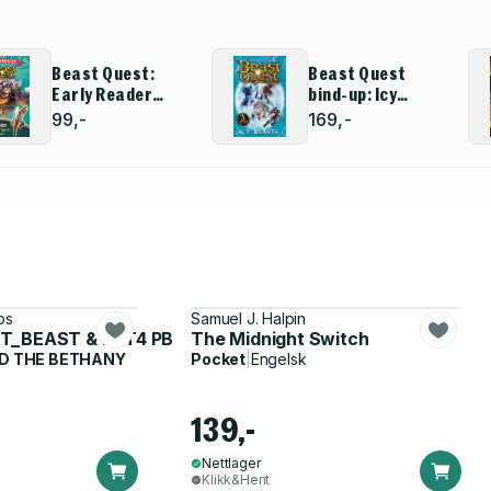
Beast Quest:
Beast Quest
Early Reader
bind-up: Icy
Mortaxe the
Beasts
99,-
169,-
Skeleton Warrior
ps
Samuel J. Halpin
ST_BEAST & BET4 PB
The Midnight Switch
D THE BETHANY
Pocket
|
Engelsk
139,-
Nettlager
Klikk&Hent