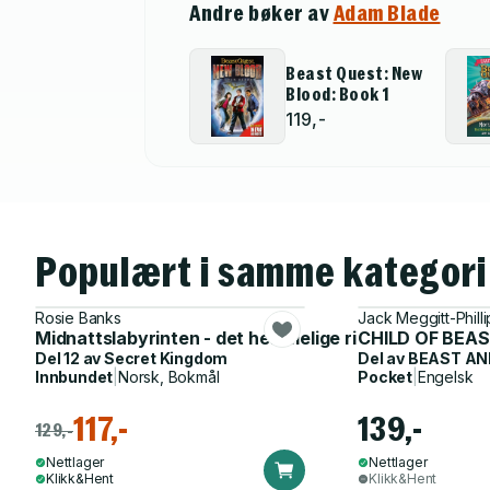
Andre bøker av
Adam Blade
Beast Quest: New
Blood: Book 1
119,-
Populært i samme kategori
Rosie Banks
Jack Meggitt-Philli
Midnattslabyrinten - det hemmelige riket
CHILD OF BEA
Del 12 av
Secret Kingdom
Del av
BEAST AN
Innbundet
|
Norsk, Bokmål
Pocket
|
Engelsk
117,-
139,-
129,-
Nettlager
Nettlager
Klikk&Hent
Klikk&Hent