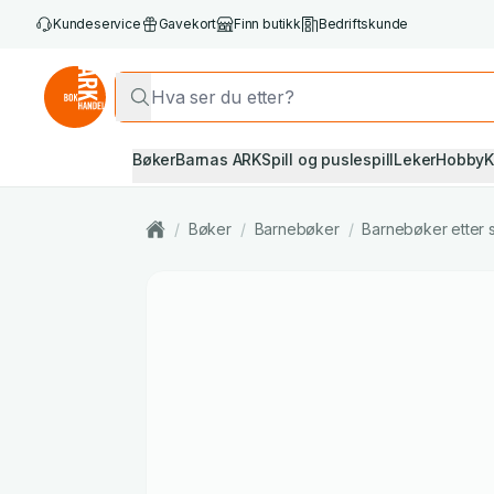
Kundeservice
Gavekort
Finn butikk
Bedriftskunde
Bøker
Barnas ARK
Spill og puslespill
Leker
Hobby
K
/
Bøker
/
Barnebøker
/
Barnebøker etter 