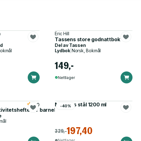
a
Eric Hill
Tassens store godnattbok
yd
Del av
Tassen
Bokmål
Lydbok
|
Norsk, Bokmål
149,-
Nettlager
Matboks stål 1200 ml
5.0
-40%
tivitetshefte for barnehagen
e
mål
197,40
329,-
Nettlager