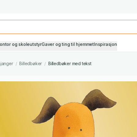
Studiestart! Alle* pensumbøker -20%
Se utvalget her
ontor og skoleutstyr
Gaver og ting til hjemmet
Inspirasjon
sjanger
/
Billedbøker
/
Billedbøker med tekst