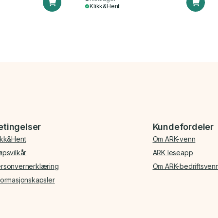
Klikk&Hent
etingelser
Kundefordeler
ikk&Hent
Om ARK-venn
øpsvilkår
ARK leseapp
rsonvernerklæring
Om ARK-bedriftsven
formasjonskapsler