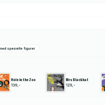
med spesielle figurer
Hole in the Zoo
Mrs Blackhat
139,-
129,-