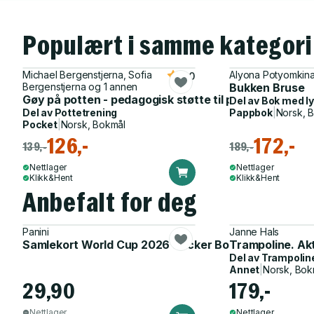
Populært i samme kategori
Michael Bergenstjerna, Sofia
Alyona Potyomkin
5.0
Bergenstjerna og 1 annen
Bukken Bruse
Gøy på potten - pedagogisk støtte til pottetreningen
Del av
Bok med l
Del av
Pottetrening
Pappbok
|
Norsk, 
Pocket
|
Norsk, Bokmål
126,-
172,-
139,-
189,-
Nettlager
Nettlager
Klikk&Hent
Klikk&Hent
Anbefalt for deg
Panini
Janne Hals
Samlekort World Cup 2026 Sticker Booster
Trampoline. Ak
Del av
Trampolin
Annet
|
Norsk, Bok
29,90
179,-
Nettlager
Nettlager