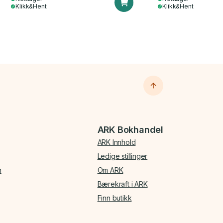
Klikk&Hent
Klikk&Hent
ARK Bokhandel
ARK Innhold
Ledige stillinger
n
Om ARK
Bærekraft i ARK
Finn butikk