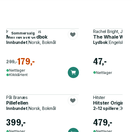
Ingela P. Arrhenius
Rachel Bright, Jim Fi
Sommersalg
Min første ordbok
The Whale Who
Innbundet
|
Norsk, Bokmål
Lydbok
|
Engelsk
179,-
47,-
299,-
Nettlager
Nettlager
Klikk&Hent
Pål Branæs
Hitster
Pillefellen
Hitster Original
Innbundet
|
Norsk, Bokmål
2–12 spillere
|
30–60
399,-
479,-
Nettlager
Nettlager