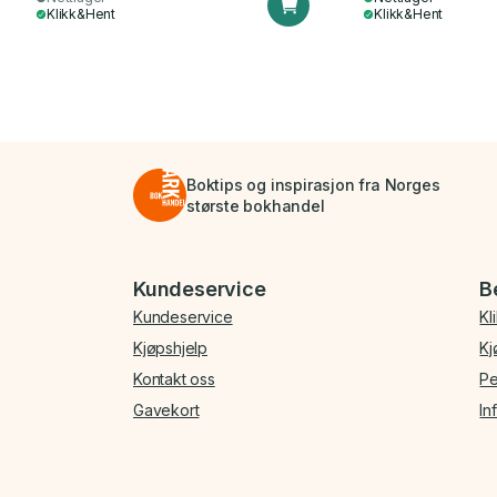
Klikk&Hent
Klikk&Hent
Boktips og inspirasjon fra Norges
største bokhandel
Bunnmeny
Kundeservice
B
Kundeservice
Kl
Kjøpshjelp
Kj
Kontakt oss
Pe
Gavekort
In