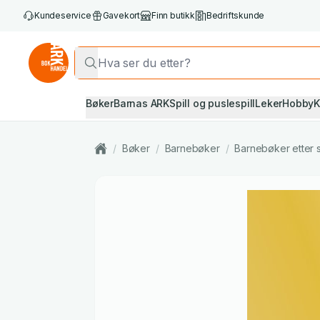
Kundeservice
Gavekort
Finn butikk
Bedriftskunde
Bøker
Barnas ARK
Spill og puslespill
Leker
Hobby
K
/
Bøker
/
Barnebøker
/
Barnebøker etter 