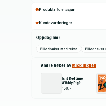
Produktinformasjon
Kundevurderinger
Oppdag mer
Billedbøker med tekst
Billedbøker 
Andre bøker av
Mick Inkpen
Is it Bedtime
Wibbly Pig?
159,-