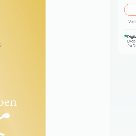
Ved 
Digit
Lydb
fra D