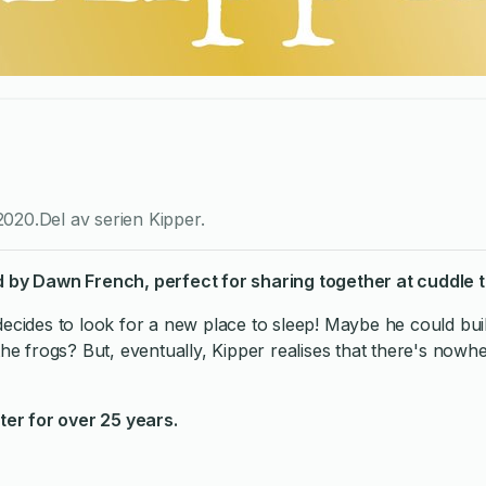
2020
.
Del av serien
Kipper
.
d by Dawn French, perfect for sharing together at cuddle t
ecides to look for a new place to sleep! Maybe he could build
ike the frogs? But, eventually, Kipper realises that there's now
er for over 25 years.