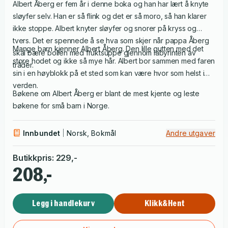
Albert Åberg er fem år i denne boka og han har lært å knyte
sløyfer selv. Han er så flink og det er så moro, så han klarer
ikke stoppe. Albert knyter sløyfer og snorer på kryss og
tvers. Det er spennede å se hva som skjer når pappa Åberg
Mange barn kjenner Albert Åberg. Den lille gutten med det
skal bære bollen med fruktsuppe gjennom labyrinten av
store hodet og ikke så mye hår. Albert bor sammen med faren
tråder.
sin i en høyblokk på et sted som kan være hvor som helst i
verden.
Bøkene om Albert Åberg er blant de mest kjente og leste
bøkene for små barn i Norge.
Innbundet
Norsk, Bokmål
Andre utgaver
Butikkpris
:
229
,-
208,-
Legg i handlekurv
Klikk&Hent