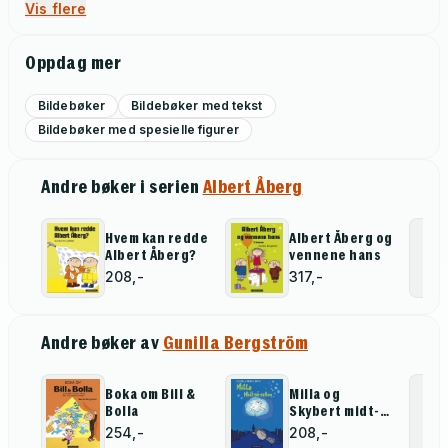
Vis flere
Oppdag mer
Bildebøker
Bildebøker med tekst
Bildebøker med spesielle figurer
Andre bøker i serien
Albert Åberg
Hvem kan redde
Albert Åberg og
Albert Åberg?
vennene hans
208,-
317,-
Andre bøker av
Gunilla Bergström
Boka om Bill &
Milla og
Bolla
Skybert midt-
på-natten
254,-
208,-