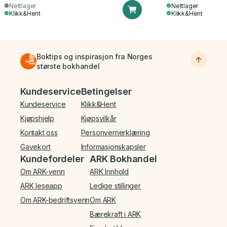
Nettlager
Nettlager
Klikk&Hent
Klikk&Hent
Boktips og inspirasjon fra Norges
største bokhandel
Bunnmeny
Kundeservice
Betingelser
Kundeservice
Klikk&Hent
Kjøpshjelp
Kjøpsvilkår
Kontakt oss
Personvernerklæring
Gavekort
Informasjonskapsler
Kundefordeler
ARK Bokhandel
Om ARK-venn
ARK Innhold
ARK leseapp
Ledige stillinger
Om ARK-bedriftsvenn
Om ARK
Bærekraft i ARK