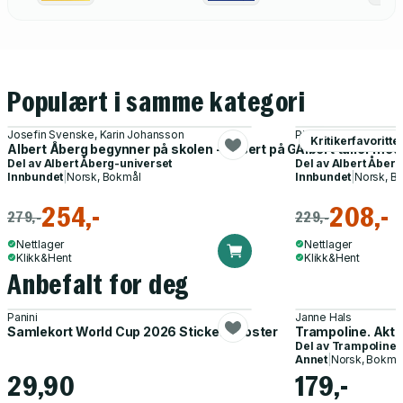
Populært i samme kategori
Josefin Svenske, Karin Johansson
Pia Hinnerud, Sofia H
Kritikerfavoritte
Albert Åberg begynner på skolen - basert på Gunilla Bergström
Albert tuller med 
Del av
Albert Åberg-universet
Del av
Albert Åberg
Innbundet
|
Norsk, Bokmål
Innbundet
|
Norsk, B
254,-
208,-
279,-
229,-
Nettlager
Nettlager
Klikk&Hent
Klikk&Hent
Anbefalt for deg
Panini
Janne Hals
Samlekort World Cup 2026 Sticker Booster
Trampoline. Akti
Del av
Trampoline
Annet
|
Norsk, Bokmå
29,90
179,-