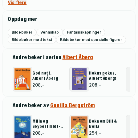
Vis flere
Oppdag mer
Bildebøker
Vennskap
Fantasiskapninger
Bildebøker med tekst
Bildebøker med spesielle figurer
Andre bøker i serien
Albert Åberg
God natt,
Hokus pokus,
Albert Åberg
Albert Åberg!
208,-
208,-
Andre bøker av
Gunilla Bergström
Milla og
Boka om Bill &
Skybert midt-
Bolla
på-natten
208,-
254,-