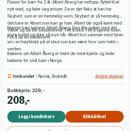
Passer for barn fra 3 år. Albert Åberg har nettopp flyttet til et
nytt sted, og føler seg ensom. Da er det flaks at han har
Skybert, som er en hemmelig venn. Skybert er så hemmelig at
det bare er Albert som kan se ham. Albert blir også kjent med
Mange barn kjenner Albert Åberg. Den lille gutten med det
Viktor og de blir bestevenner. Fint å leke. Fint å kjenne noen.
store hodet og ikke så mye hår. Albert bor sammen med faren
Fint å ha en bestevenn.
sin i en høyblokk på et sted som kan være hvor som helst i
verden.
Bøkene om Albert Åberg er blant de mest kjente og leste
bøkene for små barn i Norge.
Innbundet
Norsk, Bokmål
Andre utgaver
Butikkpris
:
229
,-
208,-
Legg i handlekurv
Klikk&Hent