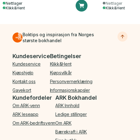
Nettlager
Nettlager
Klikk&Hent
Klikk&Hent
Boktips og inspirasjon fra Norges
største bokhandel
Bunnmeny
Kundeservice
Betingelser
Kundeservice
Klikk&Hent
Kjøpshjelp
Kjøpsvilkår
Kontakt oss
Personvernerklæring
Gavekort
Informasjonskapsler
Kundefordeler
ARK Bokhandel
Om ARK-venn
ARK Innhold
ARK leseapp
Ledige stillinger
Om ARK-bedriftsvenn
Om ARK
Bærekraft i ARK