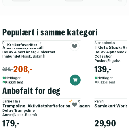
Populært i samme kategori
Pia Hinnerud, Sofia Hahr
Alphablocks
Kritikerfavoritter
Albert tuller med tall
T Gets Stuck: An
Del av
Albert Åberg-universet
Del av
Alphablocks
Innbundet
|
Norsk, Bokmål
Collection
Pocket
|
Engelsk
208,-
139,-
229,-
Nettlager
Nettlager
Klikk&Hent
Klikk&Hent
Anbefalt for deg
Janne Hals
Panini
5.0
Trampoline. Aktivitetshefte for barnehagen
Samlekort World
Del av
Trampoline
Annet
|
Norsk, Bokmål
179,-
29,90