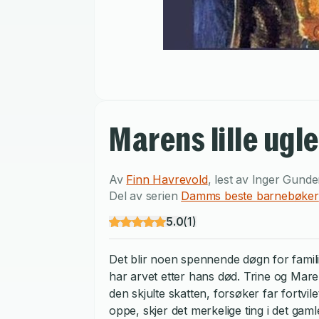
Marens lille ugle
Av
Finn Havrevold
,
lest av
Inger Gunde
Del av serien
Damms beste barnebøker
5.0
(
1
)
Det blir noen spennende døgn for fami
har arvet etter hans død. Trine og Mare
den skjulte skatten, forsøker far fortvi
oppe, skjer det merkelige ting i det gaml