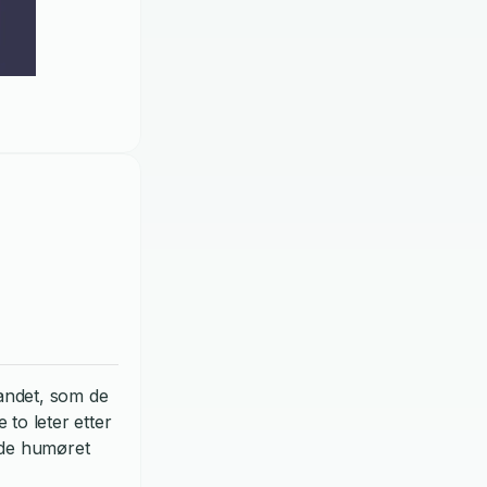
andet, som de
to leter etter
olde humøret