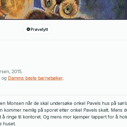
Prøvelytt
rsen
,
2015
.
og
Damms beste barnebøker
.
lien Monsen når de skal undersøke onkel Pavels hus på sørl
n kommer nemlig på sporet etter onkel Pavels skatt. Mens de 
let å ringe til kontoret. Og mens mor kjemper tappert for å h
e huset.