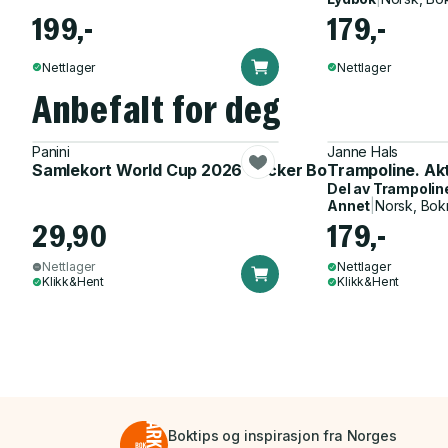
199,-
179,-
Nettlager
Nettlager
Anbefalt for deg
Panini
Janne Hals
Samlekort World Cup 2026 Sticker Booster
Trampoline. Ak
Del av
Trampolin
Annet
|
Norsk, Bok
29,90
179,-
Nettlager
Nettlager
Klikk&Hent
Klikk&Hent
Boktips og inspirasjon fra Norges