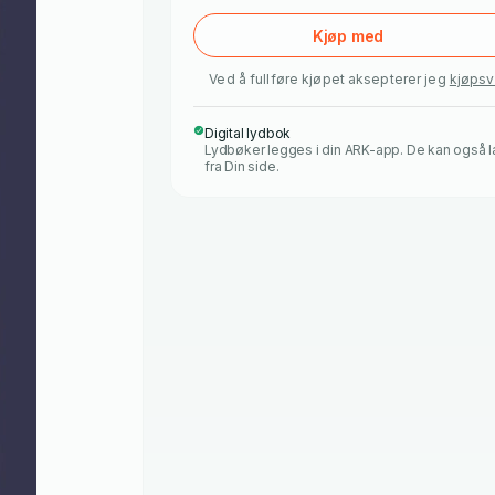
Kjøp med
Ved å fullføre kjøpet aksepterer jeg
kjøpsv
Digital lydbok
Lydbøker legges i din ARK-app. De kan også 
fra Din side.