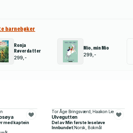
e barnebøker
Ronja
Mio, min Mio
Røverdatter
299,-
299,-
en
Tor Åge Bringsværd, Haakon Lie
kosøya
Ulvegutten
yr med kaptein
Del av
Min første leseløve
Innbundet
|
Norsk, Bokmål
kmål