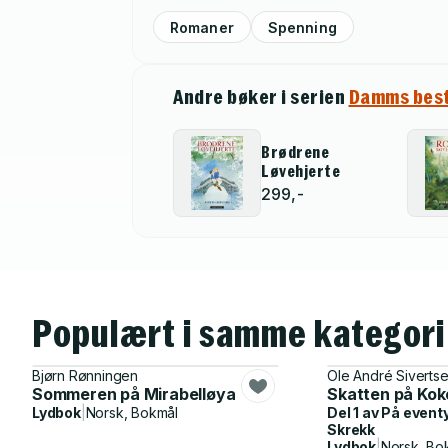
Romaner
Spenning
Andre bøker i serien
Damms best
Brødrene
Løvehjerte
299,-
Populært i samme kategori
Bjørn Rønningen
Ole André Siverts
Sommeren på Mirabelløya
Skatten på Ko
Lydbok
|
Norsk, Bokmål
Del 1 av
På event
Skrekk
Lydbok
|
Norsk, Bo