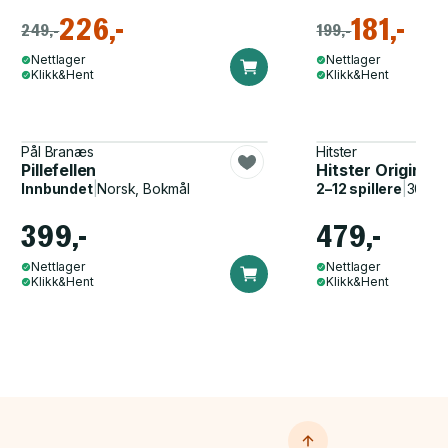
226,-
181,-
249,-
199,-
Nettlager
Nettlager
Klikk&Hent
Klikk&Hent
Pål Branæs
Hitster
Pillefellen
Hitster Original
Innbundet
|
Norsk, Bokmål
2–12 spillere
|
30–60
399,-
479,-
Nettlager
Nettlager
Klikk&Hent
Klikk&Hent