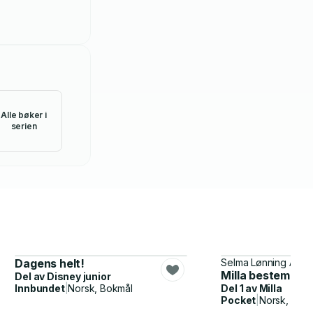
Alle bøker i
serien
Dagens helt!
Selma Lønning Aarø, 
Milla bestemmer
Del av
Disney junior
Innbundet
|
Norsk, Bokmål
Del 1 av
Milla
Pocket
|
Norsk, Bok