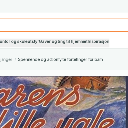
Studiestart! Alle* pensumbøker -20%
Se utvalget her
ontor og skoleutstyr
Gaver og ting til hjemmet
Inspirasjon
sjanger
/
Spennende og actionfylte fortellinger for barn