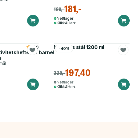
181,-
199,-
Nettlager
Klikk&Hent
Matboks stål 1200 ml
5.0
-40%
tivitetshefte for barnehagen
e
mål
197,40
329,-
Nettlager
Klikk&Hent