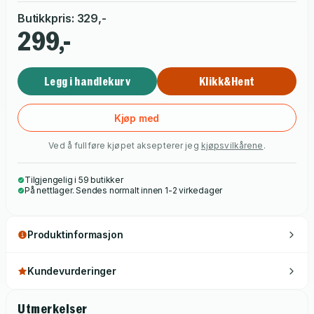
Butikkpris
:
329
,-
299,-
Legg i handlekurv
Klikk&Hent
Kjøp med
Ved å fullføre kjøpet aksepterer jeg
kjøpsvilkårene
.
Tilgjengelig i 59 butikker
På nettlager. Sendes normalt innen 1-2 virkedager
Produktinformasjon
Kundevurderinger
Utmerkelser