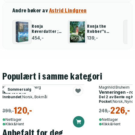
Andre bøker av
Astrid Lindgren
Ronja
Ronja the
Røverdatter ;
Robber''s
Mio, min Mio ;
Daughter
454,-
139,-
Brødrene
Illustrated
Løvehjerte
Edition
Populært i samme kategori
Kine Jeanette Solberg
Magnhild Bruheim
Sommersalg
Ikke lov å le
Venneringen - r
Innbundet
|
Norsk, Bokmål
Del 2 av
Bente og K
Pocket
|
Norsk, Nyno
120,-
226,-
399,-
249,-
Nettlager
Nettlager
Klikk&Hent
Klikk&Hent
Anbefalt for deg