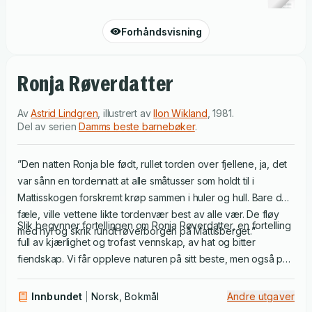
Forhåndsvisning
Ronja Røverdatter
Av
Astrid Lindgren
,
illustrert av
Ilon Wikland
,
1981
.
Del av serien
Damms beste barnebøker
.
”Den natten Ronja ble født, rullet torden over fjellene, ja, det
var sånn en tordennatt at alle småtusser som holdt til i
Mattisskogen forskremt krøp sammen i huler og hull. Bare de
fæle, ville vettene likte tordenvær best av alle vær. De fløy
Slik begynner fortellingen om Ronja Røverdatter, en fortelling
med hyl og skrik rundt røverborgen på Mattisberget.”
full av kjærlighet og trofast vennskap, av hat og bitter
fiendskap. Vi får oppleve naturen på sitt beste, men også på
sitt mest dramatiske, sitt mest hemmelighetsfulle.
Innbundet
Norsk, Bokmål
Andre utgaver