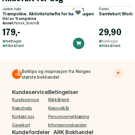
Janne Hals
Panini
5.0
Trampoline. Aktivitetshefte for barnehagen
Samlekort World
Del av
Trampoline
Annet
|
Norsk, Bokmål
179,-
29,90
Nettlager
Nettlager
Klikk&Hent
Klikk&Hent
Boktips og inspirasjon fra Norges
største bokhandel
Bunnmeny
Kundeservice
Betingelser
Kundeservice
Klikk&Hent
Kjøpshjelp
Kjøpsvilkår
Kontakt oss
Personvernerklæring
Gavekort
Informasjonskapsler
Kundefordeler
ARK Bokhandel