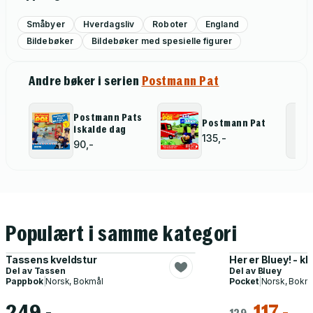
Småbyer
Hverdagsliv
Roboter
England
Bildebøker
Bildebøker med spesielle figurer
Andre bøker i serien
Postmann Pat
Postmann Pats
Postmann Pat
iskalde dag
135,-
90,-
Populært i samme kategori
Tassens kveldstur
Her er Bluey! - k
Del av
Tassen
Del av
Bluey
Pappbok
|
Norsk, Bokmål
Pocket
|
Norsk, Bokm
249,-
117,-
129,-