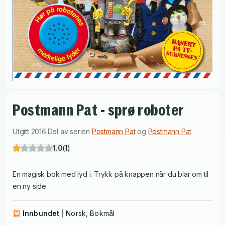
Postmann Pat - sprø roboter
Utgitt
2016
.
Del av serien
Postmann Pat
og
Postmann Pat
.
1.0
(
1
)
En magisk bok med lyd i. Trykk på knappen når du blar om til
en ny side.
Innbundet
Norsk, Bokmål