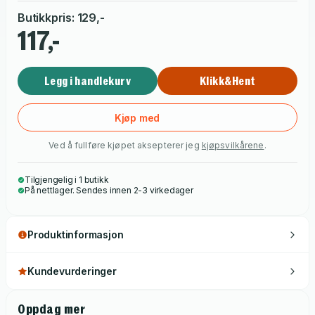
Butikkpris
:
129
,-
117,-
Legg i handlekurv
Klikk&Hent
Kjøp med
Ved å fullføre kjøpet aksepterer jeg
kjøpsvilkårene
.
Tilgjengelig i 1 butikk
På nettlager. Sendes innen 2-3 virkedager
Produktinformasjon
Kundevurderinger
Oppdag mer