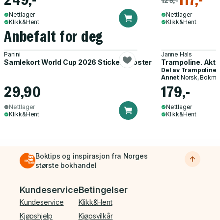
Nettlager
Nettlager
Klikk&Hent
Klikk&Hent
Anbefalt for deg
Panini
Janne Hals
Samlekort World Cup 2026 Sticker Booster
Trampoline. Akti
Del av
Trampoline
Annet
|
Norsk, Bokmå
29,90
179,-
Nettlager
Nettlager
Klikk&Hent
Klikk&Hent
Boktips og inspirasjon fra Norges
største bokhandel
Bunnmeny
Kundeservice
Betingelser
Kundeservice
Klikk&Hent
Kjøpshjelp
Kjøpsvilkår