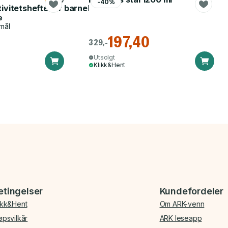
-40%
tivitetshefte for barnehagen
e
mål
197,40
329,-
Utsolgt
Klikk&Hent
etingelser
Kundefordeler
ikk&Hent
Om ARK-venn
øpsvilkår
ARK leseapp