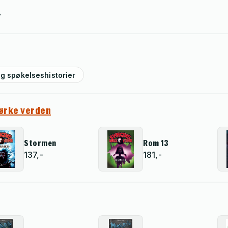
7
g spøkelseshistorier
ørke verden
Stormen
Rom 13
137,-
181,-