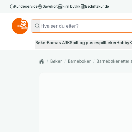
Kundeservice
Gavekort
Finn butikk
Bedriftskunde
Bøker
Barnas ARK
Spill og puslespill
Leker
Hobby
K
/
Bøker
/
Barnebøker
/
Barnebøker etter 