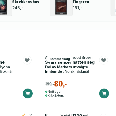
Skrekkens hus
Fingeren
245,-
161,-
Aleksander Kirkwood Brown
Sommersalg
ene
Svart senker natten seg
Tycho
Del av
Mørkets utvalgte
 Bokmål
Innbundet
|
Norsk, Bokmål
80,-
199,-
Nettlager
Klikk&Hent
Matboks stål 1200 ml
5.0