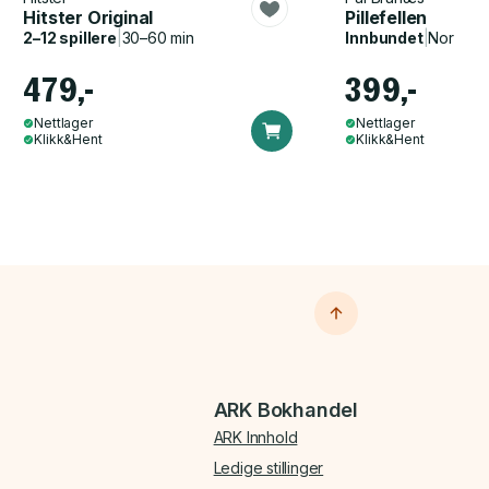
Hitster Original
Pillefellen
2–12 spillere
|
30–60 min
Innbundet
|
Norsk, 
479,-
399,-
Nettlager
Nettlager
Klikk&Hent
Klikk&Hent
ARK Bokhandel
ARK Innhold
Ledige stillinger