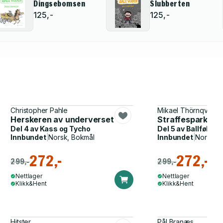
Dingsebomsen
Slubberten
125,-
125,-
Christopher Pahle
Mikael Thörnqvist
Herskeren av underverset
Straffespark og 
Del 4 av
Kass og Tycho
Del 5 av
Ballfølels
Innbundet
|
Norsk, Bokmål
Innbundet
|
Norsk, 
272,-
272,-
299,-
299,-
Nettlager
Nettlager
Klikk&Hent
Klikk&Hent
Hitster
Pål Branæs