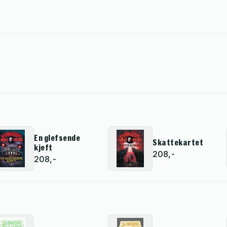
En glefsende
Skattekartet
kjeft
208,-
208,-