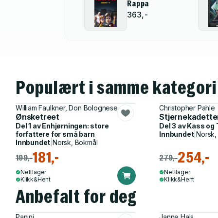
Rappa
363,-
Populært i samme kategori
William Faulkner, Don Bolognese
Christopher Pahle
Ønsketreet
Stjernekadett
Del 1 av
Enhjørningen: store
Del 3 av
Kass og 
forfattere for små barn
Innbundet
|
Norsk,
Innbundet
|
Norsk, Bokmål
181,-
254,-
199,-
279,-
Nettlager
Nettlager
Klikk&Hent
Klikk&Hent
Anbefalt for deg
Panini
Janne Hals