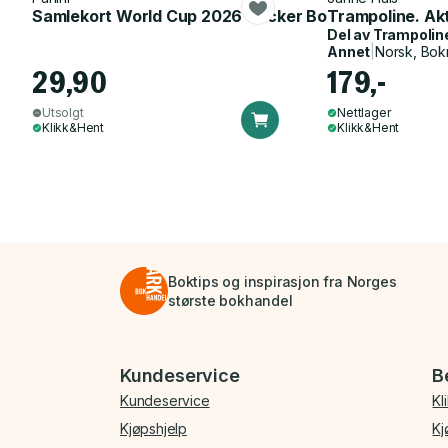
Samlekort World Cup 2026 Sticker Booster
Trampoline. Ak
Del av
Trampolin
Annet
|
Norsk, Bok
29,90
179,-
Utsolgt
Nettlager
Klikk&Hent
Klikk&Hent
Boktips og inspirasjon fra Norges
største bokhandel
Bunnmeny
Kundeservice
B
Kundeservice
Kl
Kjøpshjelp
Kj