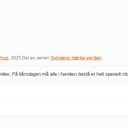
yhus
,
2021
.
Del av serien
Svingens mørke verden
.
milier. På tiårsdagen må alle i familien bestå et helt spesielt 