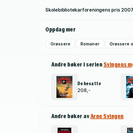
Skolebibliotekarforeningens pris
200
Oppdag mer
Grøssere
Romaner
Grøssere o
Andre bøker i serien
Svingens m
De besatte
208,-
Andre bøker av
Arne Svingen