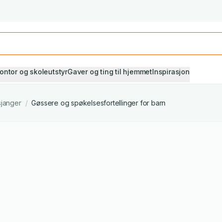
Studiestart! Alle* pensumbøker -20%
Se utvalget her
ontor og skoleutstyr
Gaver og ting til hjemmet
Inspirasjon
sjanger
/
Gøssere og spøkelsesfortellinger for barn