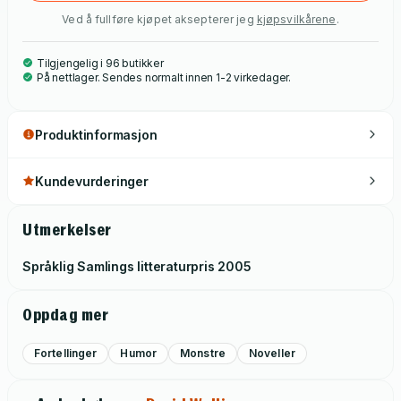
Ved å fullføre kjøpet aksepterer jeg
kjøpsvilkårene
.
Tilgjengelig i 96 butikker
På nettlager. Sendes normalt innen 1-2 virkedager.
Produktinformasjon
Kundevurderinger
Utmerkelser
Språklig Samlings litteraturpris
2005
Oppdag mer
Fortellinger
Humor
Monstre
Noveller