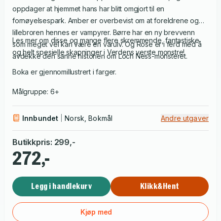
oppdager at hjemmet hans har blitt omgjort til en
fornøyelsespark. Amber er overbevist om at foreldrene og
lillebroren hennes er vampyrer. Børre har en ny brevvenn
Les mer om disse og mange flere skremmende, fantastiske
som meget vel kan være en varulv. Og Rose er i ferd med å
og helt spesielle skapninger i Verdens verste monstre!
avdekke den sanne historien om Loch Ness-monsteret.
Boka er gjennomillustrert i farger.
Målgruppe: 6+
Innbundet
Norsk, Bokmål
Andre utgaver
Butikkpris
:
299
,-
272,-
Legg i handlekurv
Klikk&Hent
Kjøp med