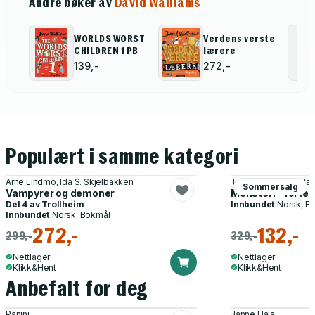
Andre bøker av
David Walliams
WORLDS WORST
Verdens verste
CHILDREN 1 PB
lærere
139,-
272,-
Populært i samme kategori
Arne Lindmo, Ida S. Skjelbakken
Tore Aurstad, Flu Ha
Sommersalg
Vampyrer og demoner
Monster! - forte
Del 4 av
Trollheim
Innbundet
|
Norsk, B
Innbundet
|
Norsk, Bokmål
272,-
132,-
299,-
329,-
Nettlager
Nettlager
Klikk&Hent
Klikk&Hent
Anbefalt for deg
Panini
Janne Hals