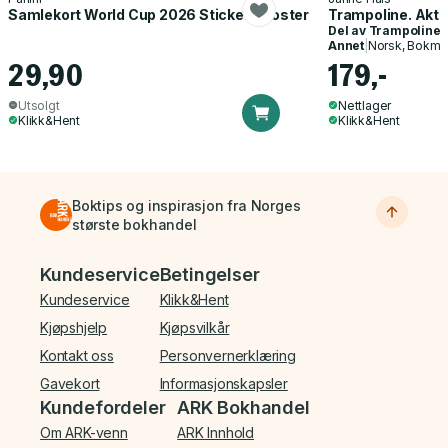
Samlekort World Cup 2026 Sticker Booster
Trampoline. Akti
Del av
Trampoline
Annet
|
Norsk, Bokmå
29,90
179,-
Utsolgt
Nettlager
Klikk&Hent
Klikk&Hent
Boktips og inspirasjon fra Norges
største bokhandel
Bunnmeny
Kundeservice
Betingelser
Kundeservice
Klikk&Hent
Kjøpshjelp
Kjøpsvilkår
Kontakt oss
Personvernerklæring
Gavekort
Informasjonskapsler
Kundefordeler
ARK Bokhandel
Om ARK-venn
ARK Innhold