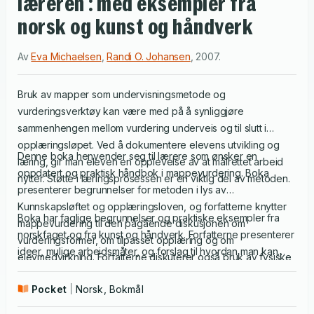
læreren : med eksempler fra
norsk og kunst og håndverk
Av
Eva Michaelsen
,
Randi O. Johansen
,
2007
.
Bruk av mapper som undervisningsmetode og
vurderingsverktøy kan være med på å synliggjøre
sammenhengen mellom vurdering underveis og til slutt i
opplæringsløpet. Ved å dokumentere elevens utvikling og
Denne boka henvender seg til lærere som ønsker en
læring, gir man eleven en opplevelse av at målrettet arbeid
oppdatert og praktisk håndbok i mappevurdering. Boka
nytter. Støtte i læringsprosessen er en viktig del av metoden.
presenterer begrunnelser for metoden i lys av
Kunnskapsløftet og opplæringsloven, og forfatterne knytter
Boka har faglige begrunnelser og praktiske eksempler fra
mappevurdering til den pågående diskusjonen om
norskfaget og fra kunst og håndverk. Forfatterne presenterer
vurderingsformer, om tilpasset opplæring og om
ideer, mulige arbeidsmåter, og forslag til hvordan man kan
elevmedvirkning. Forfatterne diskuterer også bruk av fysiske
gjøre egne valg og videreutvikle metoder ut ifra den
og digitale mapper i lys av framveksten av digitale
konteksten man opererer i. I tillegg drøfter forfatterne
Pocket
Norsk, Bokmål
læringsmiljøsystemer.
hvordan mappevurdering kan øke elevenes bevissthet om