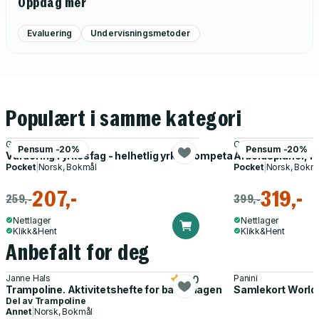
Oppdag mer
Evaluering
Undervisningsmetoder
Populært i samme kategori
Grete Haaland
Ole Kristian Bergem, 
Pensum -20%
Pensum -20%
Vurdering i yrkesfag - helhetlig yrkeskompetanse
Arbeidsplaner, læ
Pocket
|
Norsk, Bokmål
Pocket
|
Norsk, Bokm
207,-
319,-
259,-
399,-
Nettlager
Nettlager
Klikk&Hent
Klikk&Hent
Anbefalt for deg
Janne Hals
Panini
5.0
Trampoline. Aktivitetshefte for barnehagen
Samlekort World
Del av
Trampoline
Annet
|
Norsk, Bokmål