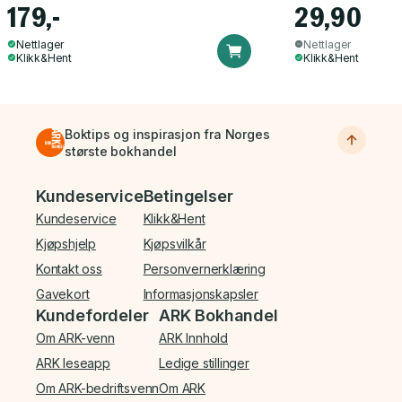
179,-
29,90
Nettlager
Nettlager
Klikk&Hent
Klikk&Hent
Boktips og inspirasjon fra Norges
største bokhandel
Bunnmeny
Kundeservice
Betingelser
Kundeservice
Klikk&Hent
Kjøpshjelp
Kjøpsvilkår
Kontakt oss
Personvernerklæring
Gavekort
Informasjonskapsler
Kundefordeler
ARK Bokhandel
Om ARK-venn
ARK Innhold
ARK leseapp
Ledige stillinger
Om ARK-bedriftsvenn
Om ARK