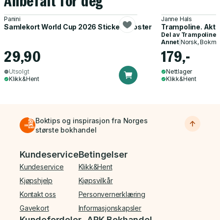
Anbefalt for deg
Panini
Janne Hals
Samlekort World Cup 2026 Sticker Booster
Trampoline. Akti
Del av
Trampoline
Annet
|
Norsk, Bokmå
29,90
179,-
Utsolgt
Nettlager
Klikk&Hent
Klikk&Hent
Boktips og inspirasjon fra Norges
største bokhandel
Bunnmeny
Kundeservice
Betingelser
Kundeservice
Klikk&Hent
Kjøpshjelp
Kjøpsvilkår
Kontakt oss
Personvernerklæring
Gavekort
Informasjonskapsler
Kundefordeler
ARK Bokhandel