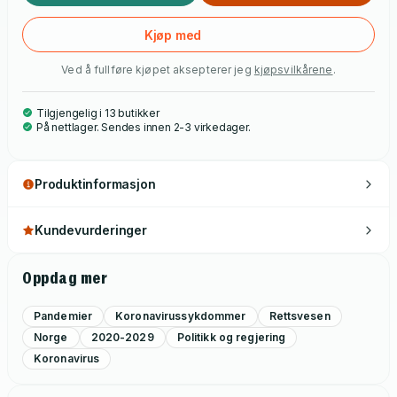
domstoler under autoritære forhold i forrige århundres
Europa har satt forfatteren i stand til å levere den første
Kjøp med
analysen av de tiltak som ble satt inn i Norge under
Ved å fullføre kjøpet aksepterer jeg
kjøpsvilkårene
.
pandemien, og av de utfordringene pandemien stilte vårt
politiske og rettslige system overfor. Boka er et viktig bidrag
Tilgjengelig i 13 butikker
til teorien om unntakstilstand.
På nettlager. Sendes innen 2-3 virkedager.
Produktinformasjon
Kundevurderinger
Oppdag mer
Pandemier
Koronavirussykdommer
Rettsvesen
Norge
2020-2029
Politikk og regjering
Koronavirus