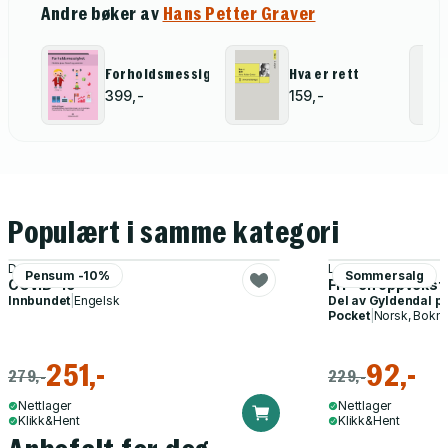
Andre bøker av
Hans Petter Graver
Forholdsmessighet
Hva er rett
399,-
159,-
Populært i samme kategori
Debora MacKenzie
Lea Ypi
Pensum -10%
Sommersalg
COVID-19
Fri - en oppvekst
Innbundet
|
Engelsk
Del av
Gyldendal p
Pocket
|
Norsk, Bokm
251,-
92,-
279,-
229,-
Nettlager
Nettlager
Klikk&Hent
Klikk&Hent