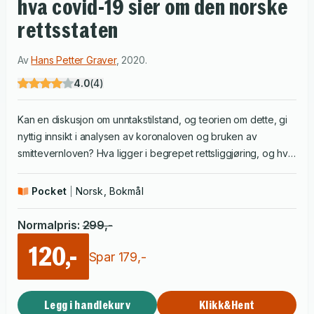
hva covid-19 sier om den norske
rettsstaten
Av
Hans Petter Graver
,
2020
.
4.0
(
4
)
Kan en diskusjon om unntakstilstand, og teorien om dette, gi
nyttig innsikt i analysen av koronaloven og bruken av
smittevernloven? Hva ligger i begrepet rettsliggjøring, og hva
er betydningen av den vestlige rettstradisjonen for forholdet
mellom rett og politikk? Slike sentrale spørsmål reises, før
Pocket
Norsk, Bokmål
boken belyser de prøvelsene den norske rettsstaten ble
utsatt for gjennom Nav-skandalen og pandemien fram mot
Normalpris
:
299
,-
våren og sommeren 2020. Oppmerksomheten er rettet mot
120,-
forholdet mellom våre øverste statsorganer, Stortinget,
Spar
179
,-
regjeringen og domstolene og de unntaksfullmaktene
regjeringen fikk for å håndtere krisen. Av og til kan «unyttig»
Legg i handlekurv
Klikk&Hent
forskning vise seg svært så nyttig. Flere års forskning på