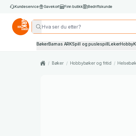
Kundeservice
Gavekort
Finn butikk
Bedriftskunde
Bøker
Barnas ARK
Spill og puslespill
Leker
Hobby
K
/
Bøker
/
Hobbybøker og fritid
/
Helsebø