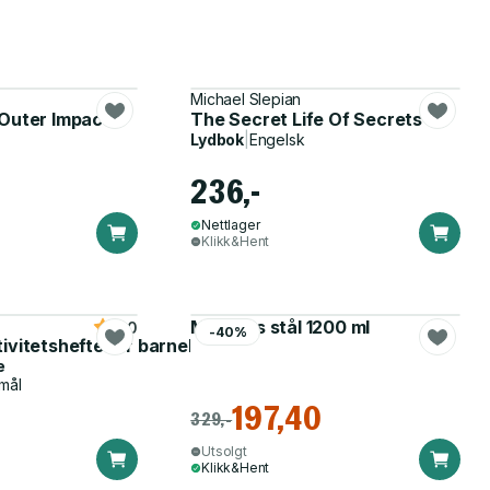
Michael Slepian
 Outer Impact
The Secret Life Of Secrets
Lydbok
|
Engelsk
236,-
Nettlager
Klikk&Hent
Matboks stål 1200 ml
5.0
-40%
tivitetshefte for barnehagen
e
mål
197,40
329,-
Utsolgt
Klikk&Hent