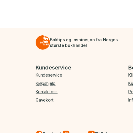
Boktips og inspirasjon fra Norges
største bokhandel
Bunnmeny
Kundeservice
B
Kundeservice
Kl
Kjøpshjelp
Kj
Kontakt oss
Pe
Gavekort
In