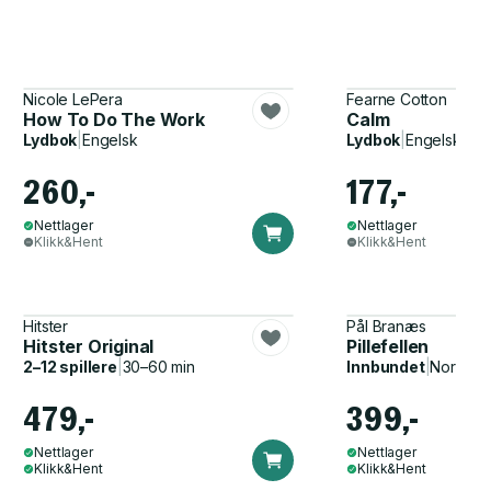
Nicole LePera
Fearne Cotton
How To Do The Work
Calm
Lydbok
|
Engelsk
Lydbok
|
Engelsk
260,-
177,-
Nettlager
Nettlager
Klikk&Hent
Klikk&Hent
Hitster
Pål Branæs
Hitster Original
Pillefellen
2–12 spillere
|
30–60 min
Innbundet
|
Norsk, 
479,-
399,-
Nettlager
Nettlager
Klikk&Hent
Klikk&Hent