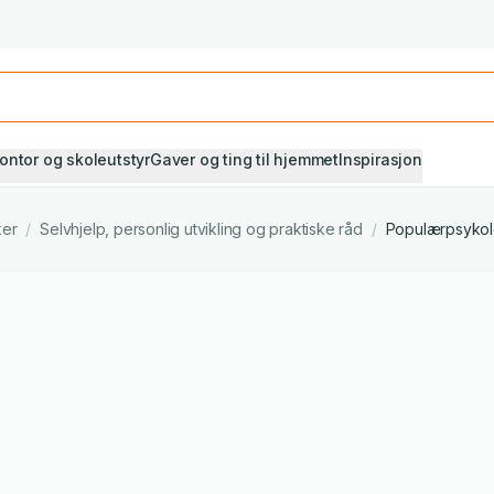
Studiestart! Alle* pensumbøker -20%
Se utvalget her
ontor og skoleutstyr
Gaver og ting til hjemmet
Inspirasjon
ker
/
Selvhjelp, personlig utvikling og praktiske råd
/
Populærpsykol