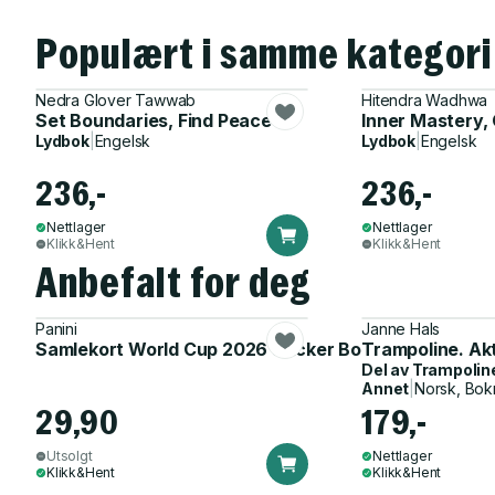
Populært i samme kategori
Nedra Glover Tawwab
Hitendra Wadhwa
Set Boundaries, Find Peace
Inner Mastery,
Lydbok
|
Engelsk
Lydbok
|
Engelsk
236,-
236,-
Nettlager
Nettlager
Klikk&Hent
Klikk&Hent
Anbefalt for deg
Panini
Janne Hals
Samlekort World Cup 2026 Sticker Booster
Trampoline. Ak
Del av
Trampolin
Annet
|
Norsk, Bok
29,90
179,-
Utsolgt
Nettlager
Klikk&Hent
Klikk&Hent