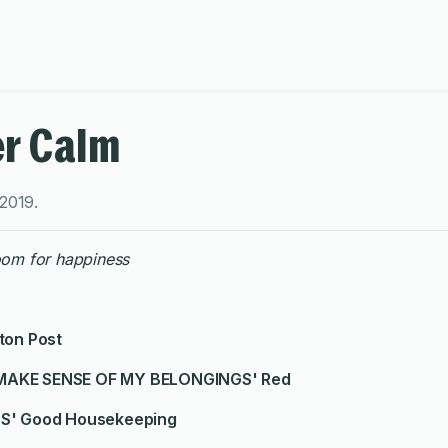
er Calm
2019
.
oom for happiness
on Post
 MAKE SENSE OF MY BELONGINGS' Red
S' Good Housekeeping