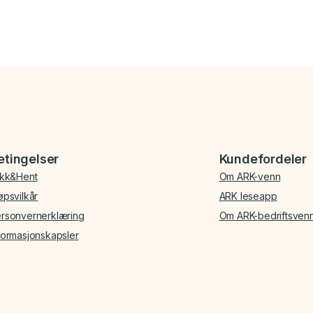
etingelser
Kundefordeler
ikk&Hent
Om ARK-venn
øpsvilkår
ARK leseapp
rsonvernerklæring
Om ARK-bedriftsven
formasjonskapsler