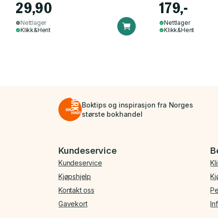
29,90
179,-
Nettlager
Nettlager
Klikk&Hent
Klikk&Hent
Boktips og inspirasjon fra Norges
største bokhandel
Bunnmeny
Kundeservice
B
Kundeservice
Kl
Kjøpshjelp
Kj
Kontakt oss
Pe
Gavekort
In