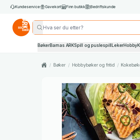
Kundeservice
Gavekort
Finn butikk
Bedriftskunde
Bøker
Barnas ARK
Spill og puslespill
Leker
Hobby
K
/
Bøker
/
Hobbybøker og fritid
/
Kokebøk