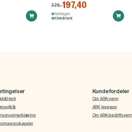
197,40
329,-
Nettlager
Klikk&Hent
etingelser
Kundefordeler
ikk&Hent
Om ARK-venn
øpsvilkår
ARK leseapp
rsonvernerklæring
Om ARK-bedriftsven
formasjonskapsler