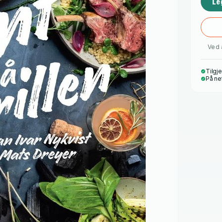
Le
Ved 
Tilgje
På ne