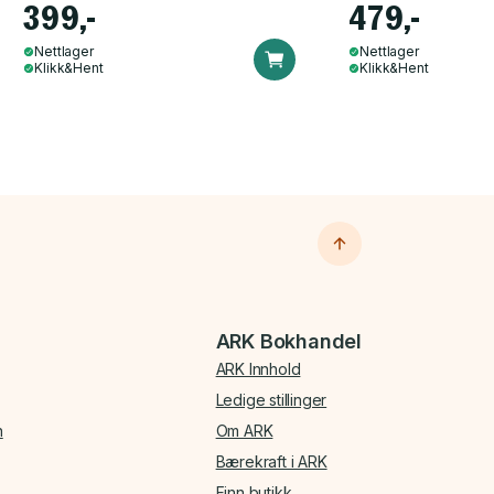
399,-
479,-
Nettlager
Nettlager
Klikk&Hent
Klikk&Hent
ARK Bokhandel
ARK Innhold
Ledige stillinger
n
Om ARK
Bærekraft i ARK
Finn butikk