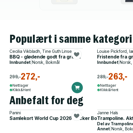
Populært i samme kategori
Cecilia Vikbladh, Tine Guth Linse
Louise Pickford, I
BBQ - glødende godt fra grillen
Fristende fra gr
Innbundet
|
Norsk, Bokmål
Innbundet
|
Norsk,
272,-
263,-
299,-
289,-
Nettlager
Nettlager
Klikk&Hent
Klikk&Hent
Anbefalt for deg
Panini
Janne Hals
Samlekort World Cup 2026 Sticker Booster
Trampoline. Ak
Del av
Trampolin
Annet
|
Norsk, Bok