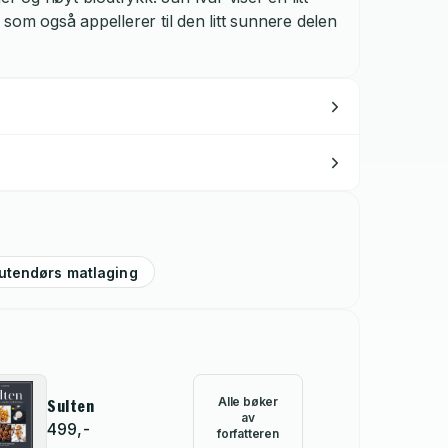
som også appellerer til den litt sunnere delen
 utendørs matlaging
Alle bøker
Sulten
av
499,-
forfatteren