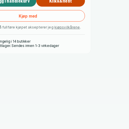
gg i handlekurv
Klikk&Hent
Kjøp med
å fullføre kjøpet aksepterer jeg
kjøpsvilkårene
.
ngelig i 14 butikker
ttlager. Sendes innen 1-3 virkedager