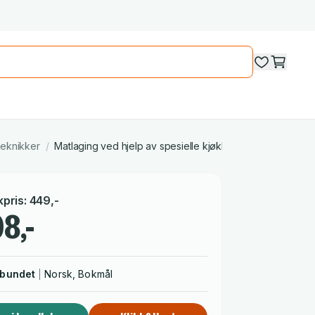
teknikker
/
Matlaging ved hjelp av spesielle kjøkkenredskaper eller te
kpris
:
449
,-
8,-
nbundet
Norsk, Bokmål