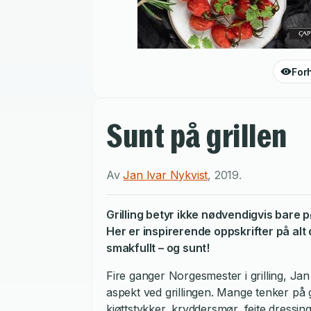
For
Sunt på grillen
Av
Jan Ivar Nykvist
,
2019
.
Grilling betyr ikke nødvendigvis bare 
Her er inspirerende oppskrifter på alt 
smakfullt – og sunt!
Fire ganger Norgesmester i grilling, Ja
aspekt ved grillingen. Mange tenker på 
kjøttstykker, kryddersmør, feite dressing