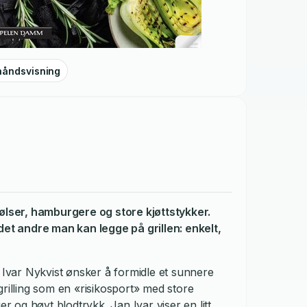
håndsvisning
pølser, hamburgere og store kjøttstykker.
det andre man kan legge på grillen: enkelt,
n Ivar Nykvist ønsker å formidle et sunnere
grilling som en «risikosport» med store
er og høyt blodtrykk. Jan Ivar viser en litt