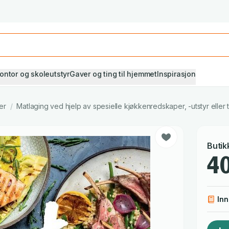
Studiestart! Alle* pensumbøker -20%
Se utvalget her
ontor og skoleutstyr
Gaver og ting til hjemmet
Inspirasjon
er
/
Matlaging ved hjelp av spesielle kjøkkenredskaper, -utstyr eller 
Butik
40
In