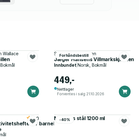
an Wallace
Svein Jæger Hansen
Forhåndsbestill
illen
Jæger Hansens Villmarkskjøkken
 Bokmål
Innbundet
|
Norsk, Bokmål
449,-
Nettlager
Forventes i salg 21.10.2026
Matboks stål 1200 ml
5.0
-40%
tivitetshefte for barnehagen
e
mål