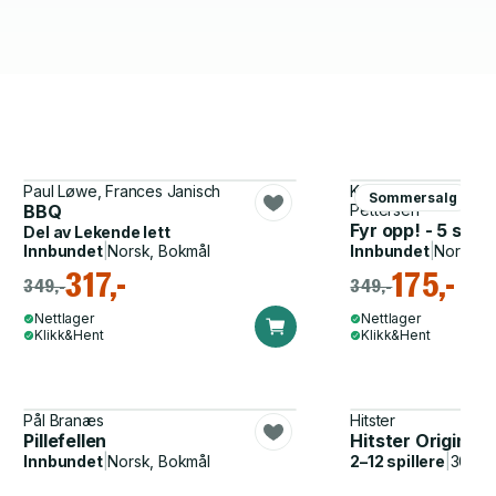
Paul Løwe, Frances Janisch
Kristoffer Tømmerba
Sommersalg
BBQ
Pettersen
Fyr opp! - 5 steg 
Del av
Lekende lett
Innbundet
|
Norsk, Bokmål
Innbundet
|
Norsk, 
317,-
175,-
349,-
349,-
Nettlager
Nettlager
Klikk&Hent
Klikk&Hent
Pål Branæs
Hitster
Pillefellen
Hitster Original
Innbundet
|
Norsk, Bokmål
2–12 spillere
|
30–60