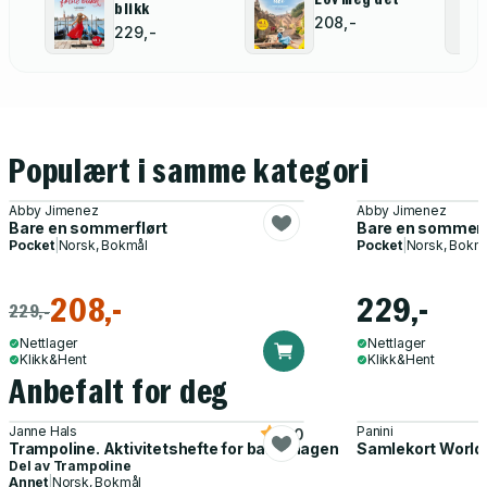
blikk
208,-
229,-
Populært i samme kategori
Abby Jimenez
Abby Jimenez
Bare en sommerflørt
Bare en sommerf
Pocket
|
Norsk, Bokmål
Pocket
|
Norsk, Bokm
208,-
229,-
229,-
Nettlager
Nettlager
Klikk&Hent
Klikk&Hent
Anbefalt for deg
Janne Hals
Panini
5.0
Trampoline. Aktivitetshefte for barnehagen
Samlekort World
Del av
Trampoline
Annet
|
Norsk, Bokmål