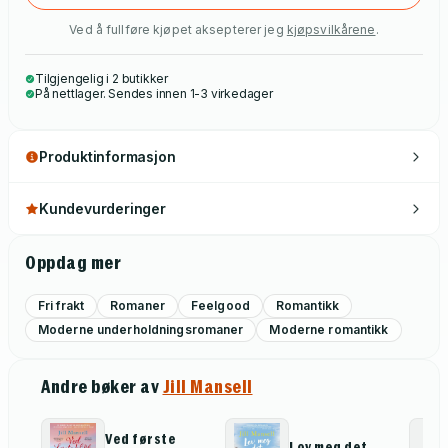
Ved å fullføre kjøpet aksepterer jeg
kjøpsvilkårene
.
Tilgjengelig i 2 butikker
På nettlager. Sendes innen 1-3 virkedager
Produktinformasjon
Kundevurderinger
Oppdag mer
Fri frakt
Romaner
Feelgood
Romantikk
Moderne underholdningsromaner
Moderne romantikk
Andre bøker av
Jill Mansell
Ved første
Lov meg det