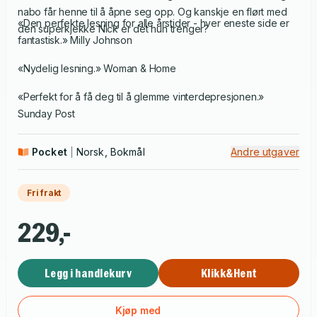
nabo får henne til å åpne seg opp. Og kanskje en flørt med
«Den perfekte lesning for alle årstider - hver eneste side er
den superkjekke Nick er det hun trenger?
fantastisk.» Milly Johnson
«Nydelig lesning.» Woman & Home
«Perfekt for å få deg til å glemme vinterdepresjonen.»
Sunday Post
Pocket
Norsk, Bokmål
Andre utgaver
Fri frakt
229,-
Legg i handlekurv
Klikk&Hent
Kjøp med