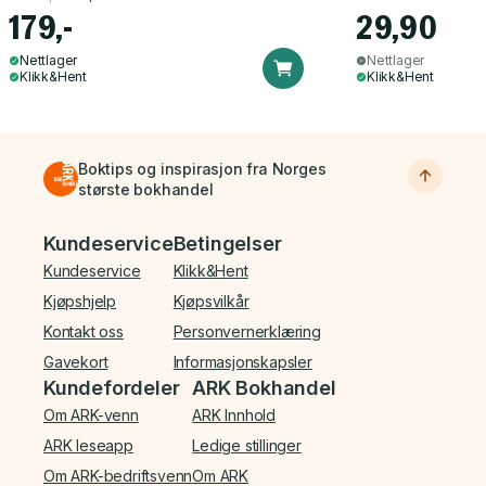
179,-
29,90
Nettlager
Nettlager
Klikk&Hent
Klikk&Hent
Boktips og inspirasjon fra Norges
største bokhandel
Bunnmeny
Kundeservice
Betingelser
Kundeservice
Klikk&Hent
Kjøpshjelp
Kjøpsvilkår
Kontakt oss
Personvernerklæring
Gavekort
Informasjonskapsler
Kundefordeler
ARK Bokhandel
Om ARK-venn
ARK Innhold
ARK leseapp
Ledige stillinger
Om ARK-bedriftsvenn
Om ARK