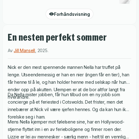
Forhåndsvisning
En nesten perfekt sommer
Av
Jill Mansell
,
2025
.
Nick er den mest spennende mannen Nella har truffet på
lenge. Utseendemessig er han en nier (ingen får en tier), han
får henne til å le, og han holder henne med selskap når hun
ender opp på akutten. Ulempen er at de bor altfor langt fra
Da Nella mister jobben, får hun tilbud om en ny jobb som
hverandre.
concierge på et feriested i Cotswolds. Det frister, men det
innebærer at Nick vil være sjefen hennes. Og da kan hun ikke
forelske seg i ham.
Mens Nella kjemper mot følelsene sine, har en Hollywood-
stjerne flyttet inn i en av ferieboligene og finner roen der.
Lizzie er lei av mennesker - særlig menn - helt til en vennlig