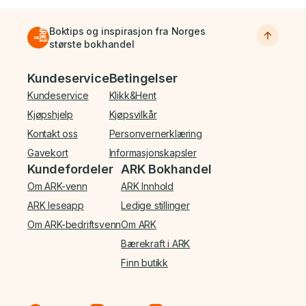
Boktips og inspirasjon fra Norges
største bokhandel
Bunnmeny
Kundeservice
Betingelser
Kundeservice
Klikk&Hent
Kjøpshjelp
Kjøpsvilkår
Kontakt oss
Personvernerklæring
Gavekort
Informasjonskapsler
Kundefordeler
ARK Bokhandel
Om ARK-venn
ARK Innhold
ARK leseapp
Ledige stillinger
Om ARK-bedriftsvenn
Om ARK
Bærekraft i ARK
Finn butikk