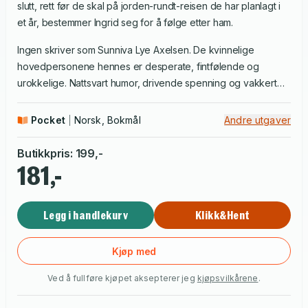
slutt, rett før de skal på jorden-rundt-reisen de har planlagt i
et år, bestemmer Ingrid seg for å følge etter ham.
Ingen skriver som Sunniva Lye Axelsen. De kvinnelige
hovedpersonene hennes er desperate, fintfølende og
urokkelige. Nattsvart humor, drivende spenning og vakkert
språk gjør
Herfra til Hiroshima
til en høylitterær stalker-roman.
Pocket
Norsk, Bokmål
Andre utgaver
Butikkpris
:
199
,-
181,-
Legg i handlekurv
Klikk&Hent
Kjøp med
Ved å fullføre kjøpet aksepterer jeg
kjøpsvilkårene
.