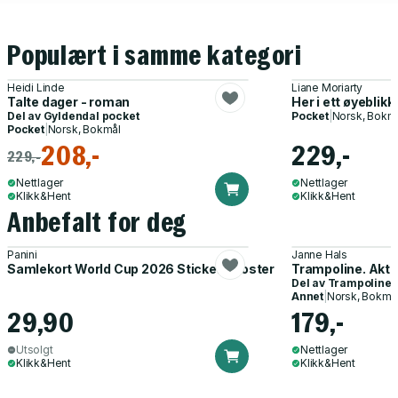
Populært i samme kategori
Heidi Linde
Liane Moriarty
Talte dager - roman
Her i ett øyeblikk
Del av
Gyldendal pocket
Pocket
|
Norsk, Bokm
Pocket
|
Norsk, Bokmål
208,-
229,-
229,-
Nettlager
Nettlager
Klikk&Hent
Klikk&Hent
Anbefalt for deg
Panini
Janne Hals
Samlekort World Cup 2026 Sticker Booster
Trampoline. Akti
Del av
Trampoline
Annet
|
Norsk, Bokmå
29,90
179,-
Utsolgt
Nettlager
Klikk&Hent
Klikk&Hent