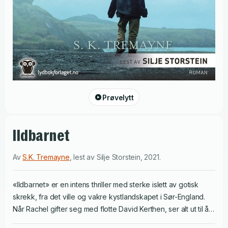
Prøvelytt
Ildbarnet
Av
S.K. Tremayne
,
lest av
Silje Storstein
,
2021
.
«Ildbarnet» er en intens thriller med sterke islett av gotisk
skrekk, fra det ville og vakre kystlandskapet i Sør-England.
Når Rachel gifter seg med flotte David Kerthen, ser alt ut til å
falle på plass. Hun flytter fra Londons østkant til en praktfull