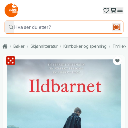
/
Bøker
/
Skjønnlitteratur
/
Krimbøker og spenning
/
Thrillere