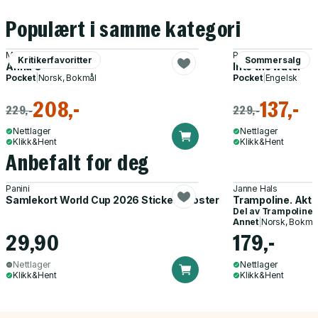
Populært i samme kategori
Matthew Blake
Paula Hawkins
Kritikerfavoritter
Sommersalg
Anna O
Into the water
Pocket
|
Norsk, Bokmål
Pocket
|
Engelsk
208,-
137,-
229,-
229,-
Nettlager
Nettlager
Klikk&Hent
Klikk&Hent
Anbefalt for deg
Panini
Janne Hals
Samlekort World Cup 2026 Sticker Booster
Trampoline. Akti
Del av
Trampoline
Annet
|
Norsk, Bokmå
29,90
179,-
Nettlager
Nettlager
Klikk&Hent
Klikk&Hent