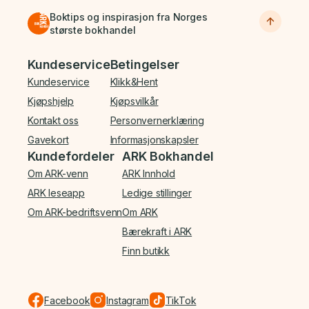
Boktips og inspirasjon fra Norges
største bokhandel
Bunnmeny
Kundeservice
Betingelser
Kundeservice
Klikk&Hent
Kjøpshjelp
Kjøpsvilkår
Kontakt oss
Personvernerklæring
Gavekort
Informasjonskapsler
Kundefordeler
ARK Bokhandel
Om ARK-venn
ARK Innhold
ARK leseapp
Ledige stillinger
Om ARK-bedriftsvenn
Om ARK
Bærekraft i ARK
Finn butikk
Facebook
Instagram
TikTok