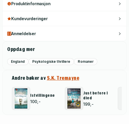
Produktinformasjon
Kundevurderinger
Anmeldelser
Oppdag mer
England
Psykologiske thrillere
Romaner
Andre bøker av
S.K. Tremayne
Just before I
Istvillingene
died
100,-
199,-