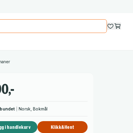
maner
0,-
nbundet
Norsk, Bokmål
gg i handlekurv
Klikk&Hent