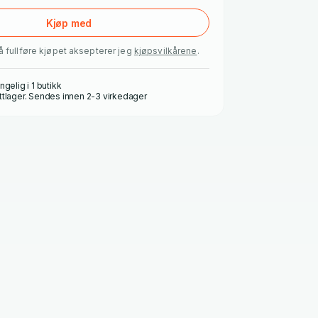
Kjøp med
å fullføre kjøpet aksepterer jeg
kjøpsvilkårene
.
ngelig i 1 butikk
ttlager. Sendes innen 2-3 virkedager