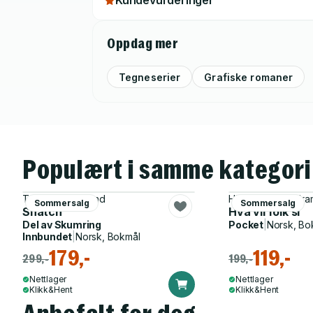
Kundevurderinger
Oppdag mer
Tegneserier
Grafiske romaner
Populært i samme kategori
Tor Arve Røssland
Hilde Hagerup, Ir
Sommersalg
Sommersalg
Snatch
Hva vil folk si
Del av
Skumring
Pocket
|
Norsk, Bo
Innbundet
|
Norsk, Bokmål
179,-
119,-
299,-
199,-
Nettlager
Nettlager
Klikk&Hent
Klikk&Hent