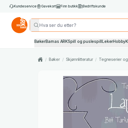
Kundeservice
Gavekort
Finn butikk
Bedriftskunde
Bøker
Barnas ARK
Spill og puslespill
Leker
Hobby
K
/
Bøker
/
Skjønnlitteratur
/
Tegneserier o