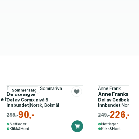
Tom Taylor, Jon Sommariva
Anne Frank
Sommersalg
De utvalgte
Anne Franks dagbo
 historien om Arne Treholt
Del av
Comix nivå 5
Del av
Godbok
Innbundet
|
Norsk, Bokmål
Innbundet
|
Norsk, 
90,-
226,-
299,-
249,-
Nettlager
Nettlager
Klikk&Hent
Klikk&Hent