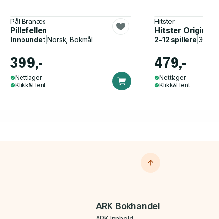
Pål Branæs
Hitster
Pillefellen
Hitster Original
Innbundet
|
Norsk, Bokmål
2–12 spillere
|
30–60
399,-
479,-
Nettlager
Nettlager
Klikk&Hent
Klikk&Hent
ARK Bokhandel
ARK Innhold