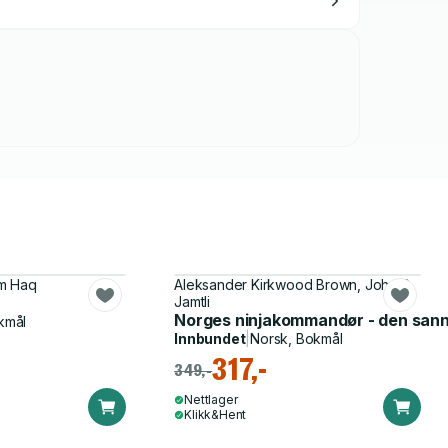
am Haq
Aleksander Kirkwood Brown, John S.
Jamtli
Norges ninjakommandør - den sanne
kmål
Innbundet
|
Norsk, Bokmål
317,-
349,-
Nettlager
Klikk&Hent