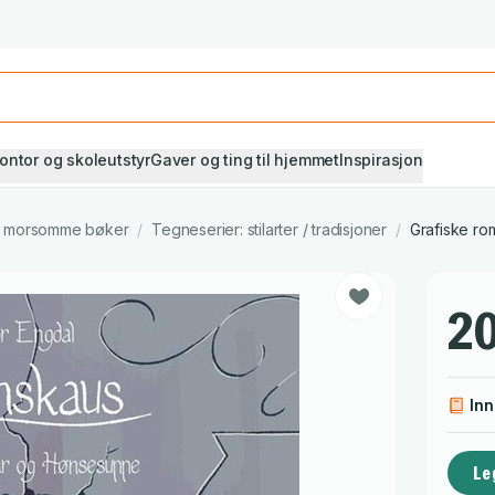
Studiestart! Alle* pensumbøker -20%
Se utvalget her
ontor og skoleutstyr
Gaver og ting til hjemmet
Inspirasjon
g morsomme bøker
/
Tegneserier: stilarter / tradisjoner
/
Grafiske ro
20
In
Le