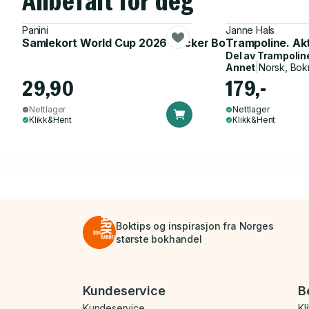
Anbefalt for deg
Panini
Janne Hals
Samlekort World Cup 2026 Sticker Booster
Trampoline. Ak
Del av
Trampolin
Annet
|
Norsk, Bok
29,90
179,-
Nettlager
Nettlager
Klikk&Hent
Klikk&Hent
Boktips og inspirasjon fra Norges
største bokhandel
Bunnmeny
Kundeservice
B
Kundeservice
Kl