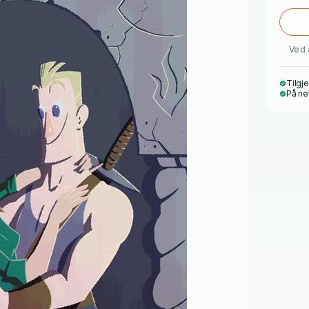
Ved 
Tilgje
På ne