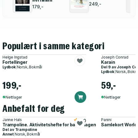
249,-
179,-
Populært i samme kategori
Helge Ingstad
Joseph Conrad
Fortellinger
Karain
Lydbok
|
Norsk, Bokmål
Del 9 av
Joseph Con
Lydbok
|
Norsk, Bokm
199,-
59,-
Nettlager
Nettlager
Anbefalt for deg
Janne Hals
Panini
5.0
Trampoline. Aktivitetshefte for barnehagen
Samlekort World
Del av
Trampoline
Annet
|
Norsk, Bokmål