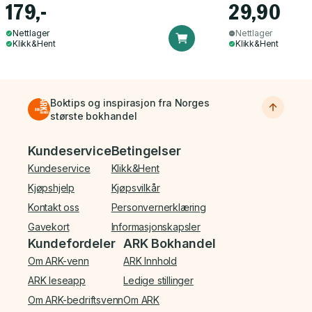
179,-
29,90
Nettlager
Nettlager
Klikk&Hent
Klikk&Hent
Boktips og inspirasjon fra Norges
største bokhandel
Bunnmeny
Kundeservice
Betingelser
Kundeservice
Klikk&Hent
Kjøpshjelp
Kjøpsvilkår
Kontakt oss
Personvernerklæring
Gavekort
Informasjonskapsler
Kundefordeler
ARK Bokhandel
Om ARK-venn
ARK Innhold
ARK leseapp
Ledige stillinger
Om ARK-bedriftsvenn
Om ARK