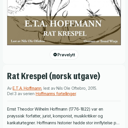
Prøvelytt
Rat Krespel (norsk utgave)
Av
E.T.A. Hoffmann
,
lest av
Nils Ole Oftebro
,
2015
.
Del 3 av serien
Hoffmanns fortellinger
.
Ernst Theodor Wilhelm Hoffmann (1776-1822) var en
prøyssisk forfatter, jurist, komponist, musikkritiker og
karikaturtegner. Hoffmanns historier hadde stor innflytelse på