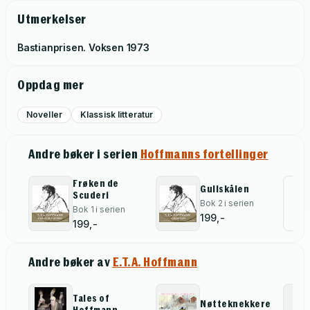
Utmerkelser
Bastianprisen. Voksen
1973
Oppdag mer
Noveller
Klassisk litteratur
Andre bøker i serien
Hoffmanns fortellinger
Frøken de
Gullskålen
Scuderi
All
Bok 2 i serien
Bok 1 i serien
199,-
199,-
Andre bøker av
E.T.A. Hoffmann
Tales of
Nøtteknekkeren
Hoffmann