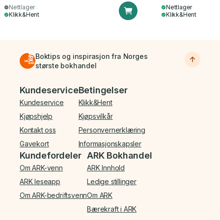
Nettlager
Nettlager
Klikk&Hent
Klikk&Hent
Boktips og inspirasjon fra Norges
største bokhandel
Bunnmeny
Kundeservice
Betingelser
Kundeservice
Klikk&Hent
Kjøpshjelp
Kjøpsvilkår
Kontakt oss
Personvernerklæring
Gavekort
Informasjonskapsler
Kundefordeler
ARK Bokhandel
Om ARK-venn
ARK Innhold
ARK leseapp
Ledige stillinger
Om ARK-bedriftsvenn
Om ARK
Bærekraft i ARK