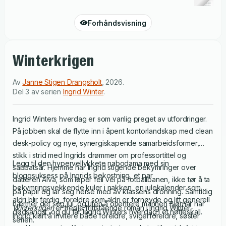
Forhåndsvisning
Winterkrigen
Av
Janne Stigen Drangsholt
,
2026
.
Del 3 av serien
Ingrid Winter
.
Ingrid Winters hverdag er som vanlig preget av utfordringer.
På jobben skal de flytte inn i åpent kontorlandskap med clean
desk-policy og nye, synergiskapende samarbeidsformer,
stikk i strid med Ingrids drømmer om professortittel og
Legg til den hypervellykkete nabodama med sin
sabbatsår. Hjemme har Ingrid stigende bekymringer over
bloggsuksess på Ingrids bekostning, et par
datteren Alva, som løper feil vei på fotballbanen, ikke tør å ta
bekymringsvekkende kuler i nakken, en julekalender som
på papir og lar seg herse med av klassens dronning. Samtidig
aldri blir ferdig, foreldre som aldri er fornøyde og litt generell
nærmer det seg jul, og uten å orientere mannen Bjørnar har
Winterkrigen
er tredje frittstående roman i Ingrid Winter-
dødsangst, og du får Ingrid Winters hverdag i et nøtteskall.
Ingrid klart å invitere både foreldre, svigerforeldre, søster
serien.