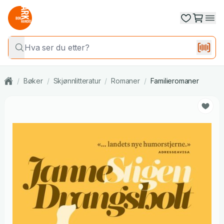
/
Bøker
/
Skjønnlitteratur
/
Romaner
/
Familieromaner