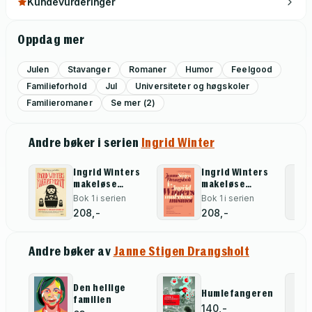
Kundevurderinger
Oppdag mer
Julen
Stavanger
Romaner
Humor
Feelgood
Familieforhold
Jul
Universiteter og høgskoler
Familieromaner
Se mer (2)
Andre bøker i serien
Ingrid Winter
Ingrid Winters
Ingrid Winters
makeløse
makeløse
mismot
mismot
Bok 1 i serien
Bok 1 i serien
208,-
208,-
Andre bøker av
Janne Stigen Drangsholt
Den hellige
Humlefangeren
familien
140,-