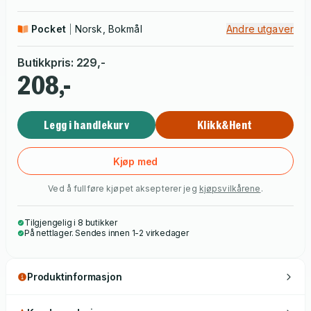
med barn, moster Kari og minst et par ekstra til en julefeiring
som nærmer seg med stormskritt.
Pocket
Norsk, Bokmål
Andre utgaver
Butikkpris
:
229
,-
208,-
Legg i handlekurv
Klikk&Hent
Kjøp med
Ved å fullføre kjøpet aksepterer jeg
kjøpsvilkårene
.
Tilgjengelig i 8 butikker
På nettlager. Sendes innen 1-2 virkedager
Produktinformasjon