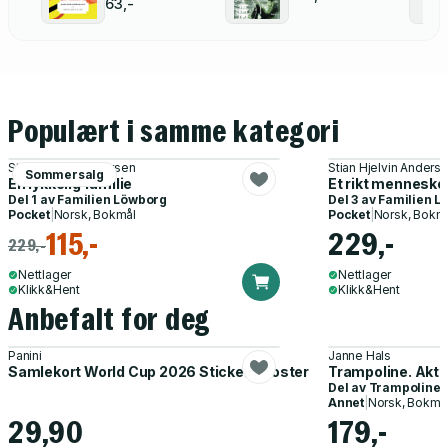
63,-
Populært i samme kategori
Stian Hjelvin Andersen
Stian Hjelvin Anders
Sommersalg
En lykkelig familie
Et rikt menneske
Del 1 av
Familien Löwborg
Del 3 av
Familien L
Pocket
|
Norsk, Bokmål
Pocket
|
Norsk, Bokm
115,-
229,-
229,-
Nettlager
Nettlager
Klikk&Hent
Klikk&Hent
Anbefalt for deg
Panini
Janne Hals
Samlekort World Cup 2026 Sticker Booster
Trampoline. Akti
Del av
Trampoline
Annet
|
Norsk, Bokmå
29,90
179,-