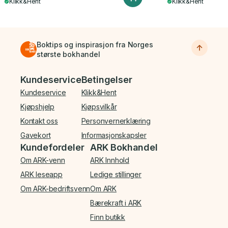
Klikk&Hent
Klikk&Hent
Boktips og inspirasjon fra Norges
største bokhandel
Bunnmeny
Kundeservice
Betingelser
Kundeservice
Klikk&Hent
Kjøpshjelp
Kjøpsvilkår
Kontakt oss
Personvernerklæring
Gavekort
Informasjonskapsler
Kundefordeler
ARK Bokhandel
Om ARK-venn
ARK Innhold
ARK leseapp
Ledige stillinger
Om ARK-bedriftsvenn
Om ARK
Bærekraft i ARK
Finn butikk