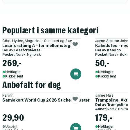
Populært i samme kategori
Görel Hydén, Magdalena Schubert og 2 andre
Janne Aasebø Johns
Leseforståing A - for mellomsteget
Kaleido les - nivå
Del av
Leseforståelse
Del av
Kaleido
Pocket
|
Norsk, Nynorsk
Pocket
|
Norsk, Bokm
269,-
50,-
Nettlager
Nettlager
Klikk&Hent
Klikk&Hent
Anbefalt for deg
Panini
Janne Hals
Samlekort World Cup 2026 Sticker Booster
Trampoline. Akti
Del av
Trampoline
Annet
|
Norsk, Bokmå
29,90
179,-
Utsolgt
Nettlager