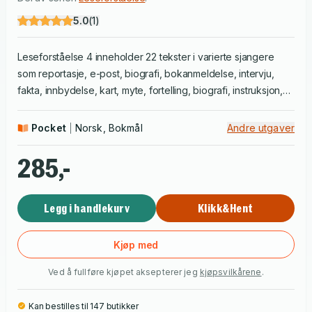
5.0
(
1
)
Leseforståelse 4 inneholder 22 tekster i varierte sjangere
som reportasje, e-post, biografi, bokanmeldelse, intervju,
fakta, innbydelse, kart, myte, fortelling, biografi, instruksjon,
dagbok og oppskrift.
Pocket
Norsk, Bokmål
Andre utgaver
285,-
Legg i handlekurv
Klikk&Hent
Kjøp med
Ved å fullføre kjøpet aksepterer jeg
kjøpsvilkårene
.
Kan bestilles til 147 butikker