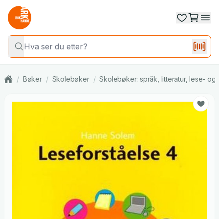
/
Bøker
/
Skolebøker
/
Skolebøker: språk, litteratur, lese- o