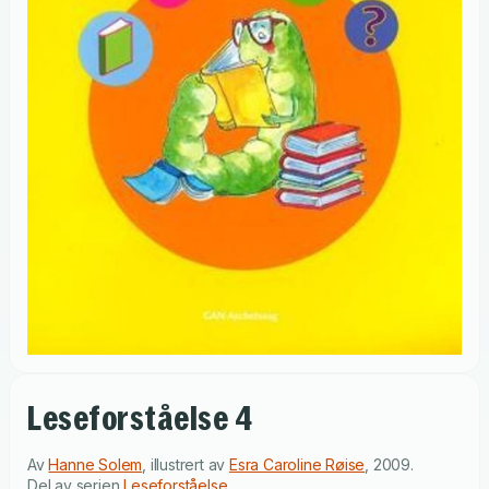
Leseforståelse 4
Av
Hanne Solem
,
illustrert av
Esra Caroline Røise
,
2009
.
Del av serien
Leseforståelse
.