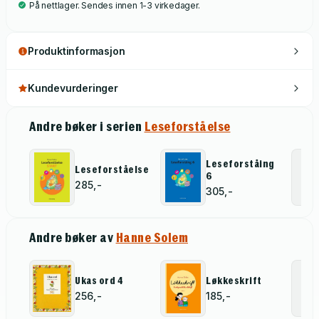
På nettlager. Sendes innen 1-3 virkedager.
Produktinformasjon
Kundevurderinger
Andre bøker i serien
Leseforståelse
Leseforståing
Leseforståelse
6
285,-
305,-
Andre bøker av
Hanne Solem
Ukas ord 4
Løkkeskrift
256,-
185,-