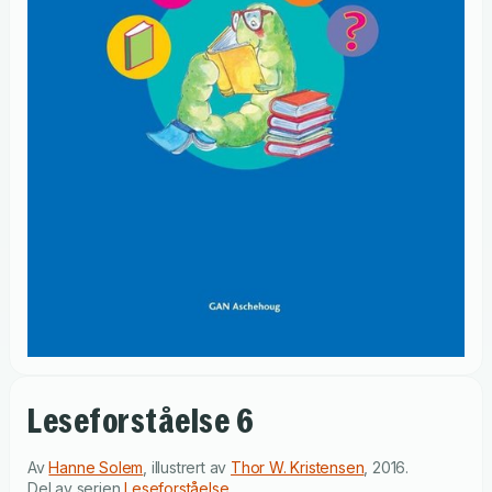
Leseforståelse 6
Av
Hanne Solem
,
illustrert av
Thor W. Kristensen
,
2016
.
Del av serien
Leseforståelse
.