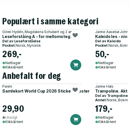
Populært i samme kategori
Görel Hydén, Magdalena Schubert og 2 andre
Janne Aasebø Johns
Leseforståing A - for mellomsteget
Kaleido les - nivå
Del av
Leseforståelse
Del av
Kaleido
Pocket
|
Norsk, Nynorsk
Pocket
|
Norsk, Bokm
269,-
50,-
Nettlager
Nettlager
Klikk&Hent
Klikk&Hent
Anbefalt for deg
Panini
Janne Hals
Samlekort World Cup 2026 Sticker Booster
Trampoline. Akti
Del av
Trampoline
Annet
|
Norsk, Bokmå
29,90
179,-
Utsolgt
Nettlager
Klikk&Hent
Klikk&Hent