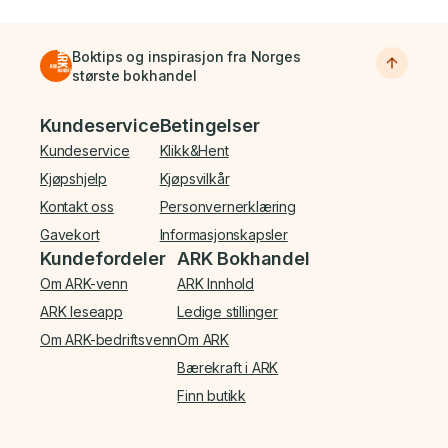
Boktips og inspirasjon fra Norges
største bokhandel
Bunnmeny
Kundeservice
Betingelser
Kundeservice
Klikk&Hent
Kjøpshjelp
Kjøpsvilkår
Kontakt oss
Personvernerklæring
Gavekort
Informasjonskapsler
Kundefordeler
ARK Bokhandel
Om ARK-venn
ARK Innhold
ARK leseapp
Ledige stillinger
Om ARK-bedriftsvenn
Om ARK
Bærekraft i ARK
Finn butikk