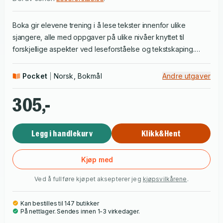
Boka gir elevene trening i å lese tekster innenfor ulike
sjangere, alle med oppgaver på ulike nivåer knyttet til
forskjellige aspekter ved leseforståelse og tekstskaping.
Oppgavene har ulik vanskelighetsgrad. Leseforståelse 6 er
en flergangsbok.
Pocket
Norsk, Bokmål
Andre utgaver
305,-
Legg i handlekurv
Klikk&Hent
Kjøp med
Ved å fullføre kjøpet aksepterer jeg
kjøpsvilkårene
.
Kan bestilles til 147 butikker
På nettlager. Sendes innen 1-3 virkedager.