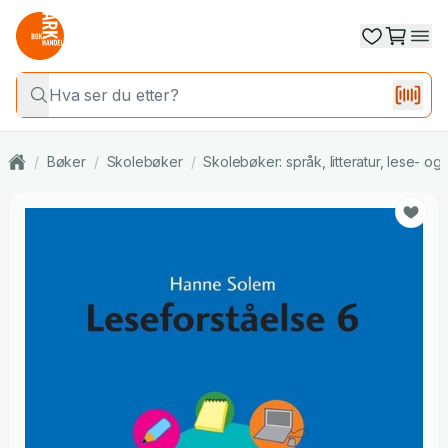
/
Bøker
/
Skolebøker
/
Skolebøker: språk, litteratur, lese- o