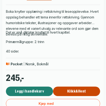
Boka knytter opplæring i rettskriving til leseopplevelse. Hvert
oppslag behandler ett tema innenfor rettskriving. Gjennom
humoristiske tekster, illustrasjoner og oppgaver arbeider
elevene med et variert utvalg av relevante ord som gjør dem
Det er små diktater knyttet til hvert kapittel.
bevisst på riktig skrivemåte.
Primærmålgruppe: 2. trinn
40 sider.
Pocket
Norsk, Bokmål
245,-
Legg i handlekurv
Klikk&Hent
Kjøp med