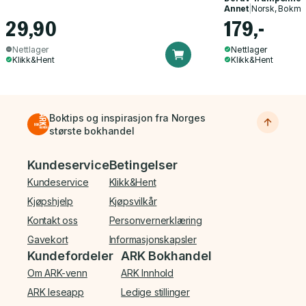
Annet
|
Norsk, Bokmå
29,90
179,-
Nettlager
Nettlager
Klikk&Hent
Klikk&Hent
Boktips og inspirasjon fra Norges
største bokhandel
Bunnmeny
Kundeservice
Betingelser
Kundeservice
Klikk&Hent
Kjøpshjelp
Kjøpsvilkår
Kontakt oss
Personvernerklæring
Gavekort
Informasjonskapsler
Kundefordeler
ARK Bokhandel
Om ARK-venn
ARK Innhold
ARK leseapp
Ledige stillinger