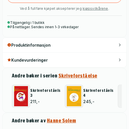
Ved å fullføre kjøpet aksepterer jeg
kjøpsvilkårene
.
Tilgjengelig i 1 butikk
På nettlager. Sendes innen 1-3 virkedager
Produktinformasjon
Kundevurderinger
Andre bøker i serien
Skriveforståelse
Skriveforståelse
Skriveforståelse
3
4
211,-
245,-
Andre bøker av
Hanne Solem