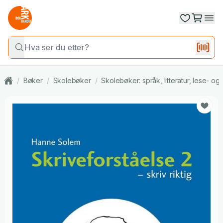
/
Bøker
/
Skolebøker
/
Skolebøker: språk, litteratur, lese- o