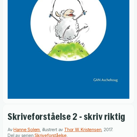
Skriveforståelse 2 - skriv riktig
Av
Hanne Solem
,
illustrert av
Thor W. Kristensen
,
2017
.
Del av serien
Skriveforståelse
.