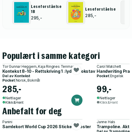
Leseforståelse
Leseforståelse
1B
285,-
295,-
Populært i samme kategori
Tor Gunnar Heggem, Kaja Ringnes Tenmann
Carol Matchett
Kontekst 8-10 - Rettskriving 1 : lyd og bokstav
Handwriting Prac
Del av
Kontekst
Pocket
|
Engelsk
Pocket
|
Norsk, Bokmål
285,-
99,-
Nettlager
Nettlager
Klikk&Hent
Klikk&Hent
Anbefalt for deg
Panini
Janne Hals
Samlekort World Cup 2026 Sticker Booster
Trampoline. Akti
Del av
Trampoline