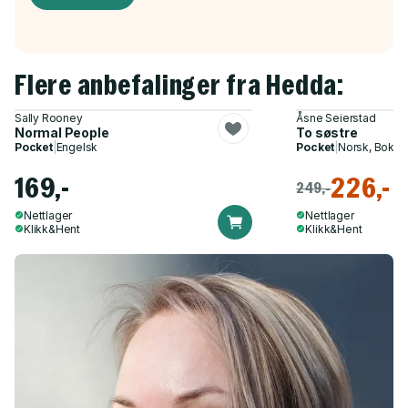
Flere anbefalinger fra Hedda:
Sally Rooney
Åsne Seierstad
Normal People
To søstre
Pocket
|
Engelsk
Pocket
|
Norsk, Bokmå
169,-
226,-
249,-
Nettlager
Nettlager
Klikk&Hent
Klikk&Hent