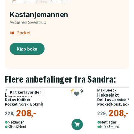
Kastanjemannen
Av Søren Sveistrup
Pocket
Kjøp boka
Flere anbefalinger fra Sandra:
Romy Hausmann
Max Seeck
4.9
Kritikerfavoritter
Elskede barn
Heksejakt
Del av
Kaliber
Del 1 av
Jessica Ni
Pocket
|
Norsk, Bokmål
Pocket
|
Norsk, Bokmå
208,-
208,-
229,-
229,-
Nettlager
Nettlager
Klikk&Hent
Klikk&Hent