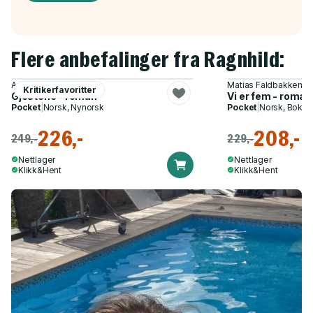
Flere anbefalinger fra Ragnhild:
Agnes Ravatn
Matias Faldbakken
Kritikerfavoritter
Gjestene - roman
Vi er fem - roman
Pocket
|
Norsk, Nynorsk
Pocket
|
Norsk, Bokmå
226,-
208,-
249,-
229,-
Nettlager
Nettlager
Klikk&Hent
Klikk&Hent