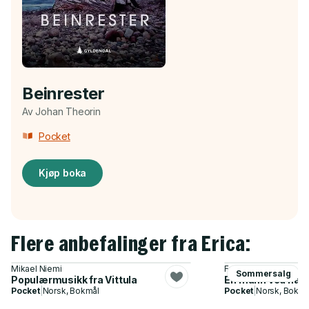
Beinrester
Av Johan Theorin
Pocket
Kjøp boka
Flere anbefalinger fra Erica:
Mikael Niemi
Fredrik Backman
Sommersalg
Populærmusikk fra Vittula
En mann ved nav
Pocket
|
Norsk, Bokmål
Pocket
|
Norsk, Bokmå