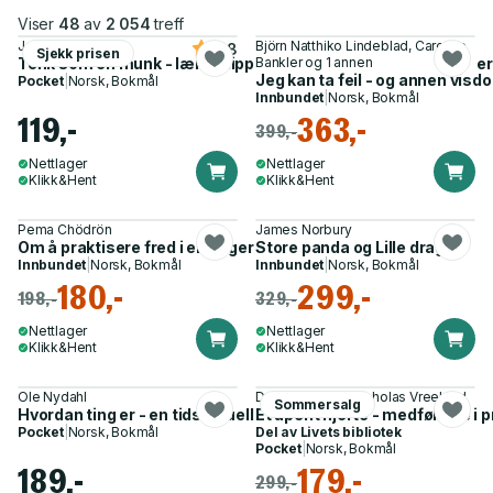
Viser
48
av
2 054
treff
Jay Shetty
Björn Natthiko Lindeblad, Caroline
4.8
Sjekk prisen
Tenk som en munk - lær å slippe kontrollen og få det bedre her
Bankler og 1 annen
Jeg kan ta feil - og annen vis
Pocket
|
Norsk, Bokmål
Innbundet
|
Norsk, Bokmål
119,-
363,-
399,-
Nettlager
Nettlager
Klikk&Hent
Klikk&Hent
Pema Chödrön
James Norbury
Om å praktisere fred i en krigersk verden
Store panda og Lille drage
Innbundet
|
Norsk, Bokmål
Innbundet
|
Norsk, Bokmål
180,-
299,-
198,-
329,-
Nettlager
Nettlager
Klikk&Hent
Klikk&Hent
Ole Nydahl
Dalai Lama XIV, Nicholas Vreeland
Sommersalg
Hvordan ting er - en tidsaktuell innføring i Buddhas lære
Et åpent hjerte - medfølelse i 
Pocket
|
Norsk, Bokmål
Del av
Livets bibliotek
Pocket
|
Norsk, Bokmål
189,-
179,-
299,-