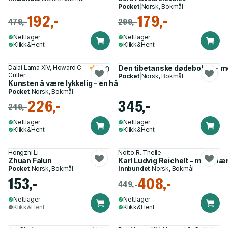
Pocket
|
Norsk, Bokmål
192,-
179,-
479,-
299,-
Nettlager
Nettlager
Klikk&Hent
Klikk&Hent
Dalai Lama XIV, Howard C.
Den tibetanske dødeboken - med
5.0
Cutler
Pocket
|
Norsk, Bokmål
Kunsten å være lykkelig - en håndbok i å leve
Pocket
|
Norsk, Bokmål
226,-
345,-
249,-
Nettlager
Nettlager
Klikk&Hent
Klikk&Hent
Hongzhi Li
Notto R. Thelle
Zhuan Falun
Karl Ludvig Reichelt - misjonæ
Pocket
|
Norsk, Bokmål
Innbundet
|
Norsk, Bokmål
153,-
408,-
449,-
Nettlager
Nettlager
Klikk&Hent
Klikk&Hent