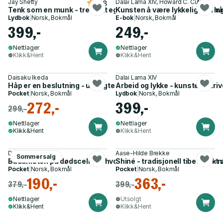
Jay Shetty
Dalai Lama XIV, Howard C. Cutler
4.8
Tenk som en munk - tren ditt eget sinn for å finne ro og menin
Kunsten å være lykkelig - en hå
Lydbok
|
Norsk, Bokmål
E-bok
|
Norsk, Bokmål
399,-
249,-
Nettlager
Nettlager
Klikk&Hent
Klikk&Hent
Daisaku Ikeda
Dalai Lama XIV
Håp er en beslutning - utvalgte essays
Arbeid og lykke - kunsten å tri
Pocket
|
Norsk, Bokmål
Lydbok
|
Norsk, Bokmål
272,-
399,-
299,-
Nettlager
Nettlager
Klikk&Hent
Klikk&Hent
David Sheff
Aase-Hilde Brekke
Sommersalg
Buddhisten på dødscellen - hvordan én mann fant lys der det
Shiné - tradisjonell tibetansk 
Pocket
|
Norsk, Bokmål
Pocket
|
Norsk, Bokmål
190,-
363,-
379,-
399,-
Nettlager
Utsolgt
Klikk&Hent
Klikk&Hent