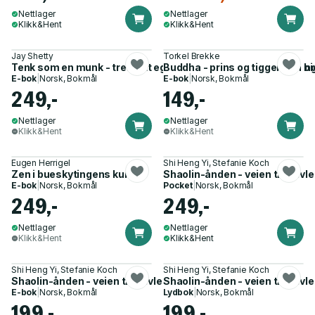
Nettlager
Nettlager
Klikk&Hent
Klikk&Hent
Jay Shetty
Torkel Brekke
Tenk som en munk - tren ditt eget sinn for å finne ro og menin
Buddha - prins og tigger - en bi
E-bok
|
Norsk, Bokmål
E-bok
|
Norsk, Bokmål
249,-
149,-
Nettlager
Nettlager
Klikk&Hent
Klikk&Hent
Eugen Herrigel
Shi Heng Yi, Stefanie Koch
Zen i bueskytingens kunst
Shaolin-ånden - veien til selvl
E-bok
|
Norsk, Bokmål
Pocket
|
Norsk, Bokmål
249,-
249,-
Nettlager
Nettlager
Klikk&Hent
Klikk&Hent
Shi Heng Yi, Stefanie Koch
Shi Heng Yi, Stefanie Koch
Shaolin-ånden - veien til selvledelse
Shaolin-ånden - veien til selvl
E-bok
|
Norsk, Bokmål
Lydbok
|
Norsk, Bokmål
199,-
199,-