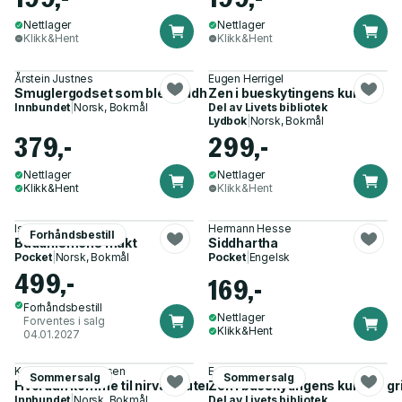
Nettlager
Nettlager
Klikk&Hent
Klikk&Hent
Årstein Justnes
Eugen Herrigel
Smuglergodset som ble buddhismens dødehavsruller
Zen i bueskytingens kunst
Innbundet
|
Norsk, Bokmål
Del av
Livets bibliotek
Lydbok
|
Norsk, Bokmål
379,-
299,-
Nettlager
Nettlager
Klikk&Hent
Klikk&Hent
Iselin Frydenlund
Hermann Hesse
Forhåndsbestill
Buddhismens makt
Siddhartha
Pocket
|
Norsk, Bokmål
Pocket
|
Engelsk
499,-
169,-
Forhåndsbestill
Nettlager
Forventes i salg
Klikk&Hent
04.01.2027
Kari Gjæver Pedersen
Eugen Herrigel
Sommersalg
Sommersalg
Hvordan komme til nirvana uten å dø først - buddhistisk pilegr
Zen i bueskytingens kunst
Innbundet
|
Norsk, Bokmål
Del av
Livets bibliotek