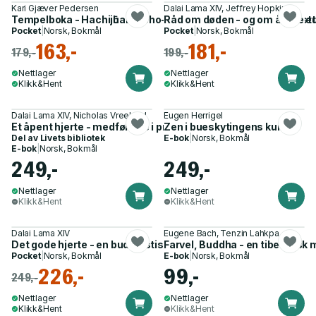
Kari Gjæver Pedersen
Dalai Lama XIV, Jeffrey Hopkins
Tempelboka - Hachijῡhakkasho-junrei : buddhistisk pilegrimstu
Råd om døden - og om å leve et 
Pocket
|
Norsk, Bokmål
Pocket
|
Norsk, Bokmål
163,-
181,-
179,-
199,-
Nettlager
Nettlager
Klikk&Hent
Klikk&Hent
Dalai Lama XIV, Nicholas Vreeland
Eugen Herrigel
Et åpent hjerte - medfølelse i praksis
Zen i bueskytingens kunst
Del av
Livets bibliotek
E-bok
|
Norsk, Bokmål
E-bok
|
Norsk, Bokmål
249,-
249,-
Nettlager
Nettlager
Klikk&Hent
Klikk&Hent
Dalai Lama XIV
Eugene Bach, Tenzin Lahkpa
Det gode hjerte - en buddhistisk synsvinkel på Jesu lære
Farvel, Buddha - en tibetans
Pocket
|
Norsk, Bokmål
E-bok
|
Norsk, Bokmål
226,-
99,-
249,-
Nettlager
Nettlager
Klikk&Hent
Klikk&Hent