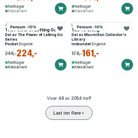
Nettlager
Nettlager
Klikk&Hent
Klikk&Hent
John Purkiss
Lao Tzu
Pensum -10%
Pensum -10%
The Power of Letting Go
Tao Te Ching
Del av
The Power of Letting Go
Del av
Macmillan Collector's
Series
Library
Pocket
|
Engelsk
Innbundet
|
Engelsk
224,-
161,-
249,-
179,-
Nettlager
Nettlager
Klikk&Hent
Klikk&Hent
Viser
48
av
2054
treff
Last inn flere