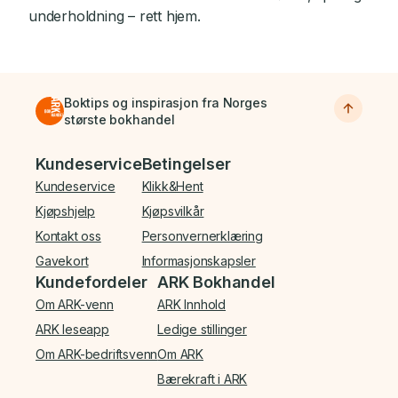
underholdning – rett hjem.
Boktips og inspirasjon fra Norges
største bokhandel
Bunnmeny
Kundeservice
Betingelser
Kundeservice
Klikk&Hent
Kjøpshjelp
Kjøpsvilkår
Kontakt oss
Personvernerklæring
Gavekort
Informasjonskapsler
Kundefordeler
ARK Bokhandel
Om ARK-venn
ARK Innhold
ARK leseapp
Ledige stillinger
Om ARK-bedriftsvenn
Om ARK
Bærekraft i ARK