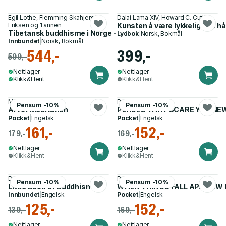
Egil Lothe, Flemming Skahjem-
Dalai Lama XIV, Howard C. Cutler
Eriksen og 1 annen
Kunsten å være lykkelig - en hå
Tibetansk buddhisme i Norge - frøet som vokste til et tre
Lydbok
|
Norsk, Bokmål
Innbundet
|
Norsk, Bokmål
544,-
399,-
599,-
Nettlager
Nettlager
Klikk&Hent
Klikk&Hent
Matthieu Ricard
Pema Chödrön
Pensum -10%
Pensum -10%
Art of Meditation
PLACES THAT SCARE YOU NEW
Pocket
|
Engelsk
Pocket
|
Engelsk
161,-
152,-
179,-
169,-
Nettlager
Nettlager
Klikk&Hent
Klikk&Hent
Dalai Lama
Pema Chödrön
Pensum -10%
Pensum -10%
Little Book Of Buddhism
WHEN THINGS FALL APA NEW 
Innbundet
|
Engelsk
Pocket
|
Engelsk
125,-
152,-
139,-
169,-
Nettlager
Nettlager