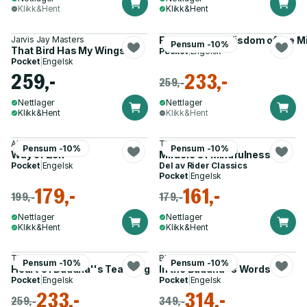
Klikk&Hent
Klikk&Hent
Jarvis Jay Masters
Fundamental Wisdom of the M
Pensum -10%
That Bird Has My Wings
Pocket
|
Engelsk
Pocket
|
Engelsk
259,-
233,-
259,-
Nettlager
Nettlager
Klikk&Hent
Klikk&Hent
Alan W Watts
Thich Nhat Hanh
Pensum -10%
Pensum -10%
Way of Zen
Miracle Of Mindfulness
Pocket
|
Engelsk
Del av
Rider Classics
Pocket
|
Engelsk
179,-
161,-
199,-
179,-
Nettlager
Nettlager
Klikk&Hent
Klikk&Hent
Thich Nhat Hanh
Bhikkhu Bodhi
Pensum -10%
Pensum -10%
Heart Of Buddha''s Teaching
In the Buddha''s Words
Pocket
|
Engelsk
Pocket
|
Engelsk
233,-
314,-
259,-
349,-