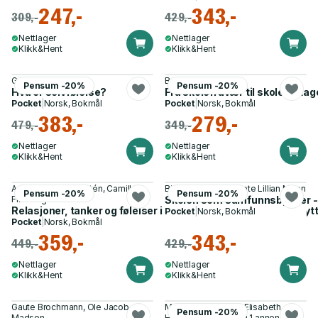
247,-
343,-
309,-
429,-
Nettlager
Nettlager
Klikk&Hent
Klikk&Hent
Guro Øiestad
Branca Lie
Pensum -20%
Pensum -20%
Hva er selvfølelse?
Fra skolefravær til skoledeltag
Pocket
|
Norsk, Bokmål
Pocket
|
Norsk, Bokmål
383,-
279,-
479,-
349,-
Nettlager
Nettlager
Klikk&Hent
Klikk&Hent
Anne Torhild Klomstén, Camilla
Bjørg-Elin Moen, Grete Lillian Moen
Pensum -20%
Pensum -20%
Fikse og 1 annen
Skolen som samfunnsbygger - f
Relasjoner, tanker og følelser i skolen - samskapt læring knytt
Pocket
|
Norsk, Bokmål
Pocket
|
Norsk, Bokmål
359,-
343,-
449,-
429,-
Nettlager
Nettlager
Klikk&Hent
Klikk&Hent
Gaute Brochmann, Ole Jacob
Mette Collett Prytz, Elisabeth
Pensum -20%
Madsen
Husveg Ramstad og 1 annen