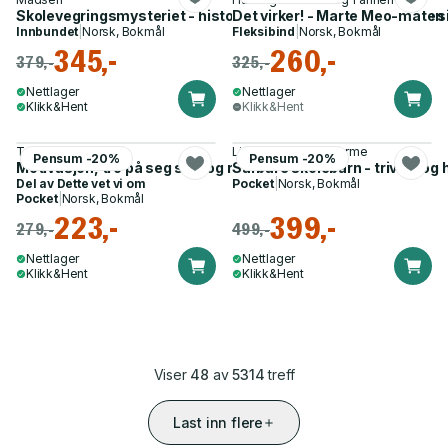
Skolevegringsmysteriet - historien om hvorfor barn og unge si
Det virker! - Marte Meo-måten h
Innbundet
|
Norsk, Bokmål
Fleksibind
|
Norsk, Bokmål
345,-
260,-
379,-
325,-
Nettlager
Nettlager
Klikk&Hent
Klikk&Hent
Terje Manger
Lisbeth Gravdal Kvarme
Pensum -20%
Pensum -20%
Motivasjon, tro på seg selv og ros
Sårbare skolebarn - trivsel og
Del av
Dette vet vi om
Pocket
|
Norsk, Bokmål
Pocket
|
Norsk, Bokmål
223,-
399,-
279,-
499,-
Nettlager
Nettlager
Klikk&Hent
Klikk&Hent
Viser
48
av
5314
treff
Last inn flere