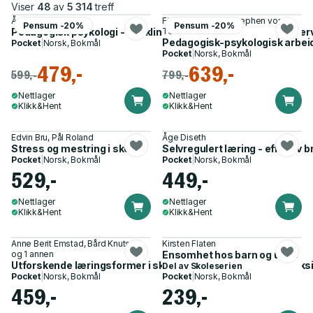
Viser
48
av
5 314
treff
Åge Diseth
Finn Hesselberg, Stephen von
Pensum -20%
Pensum -20%
Pedagogisk psykologi - utvikling, læring, motivasjon og under
Tetzchner
Pedagogisk-psykologisk arbei
Pocket
|
Norsk, Bokmål
Pocket
|
Norsk, Bokmål
479,-
639,-
599,-
799,-
Nettlager
Nettlager
Klikk&Hent
Klikk&Hent
Edvin Bru, Pål Roland
Åge Diseth
Stress og mestring i skolen
Selvregulert læring - effektiv 
Pocket
|
Norsk, Bokmål
Pocket
|
Norsk, Bokmål
529,-
449,-
Nettlager
Nettlager
Klikk&Hent
Klikk&Hent
Anne Berit Emstad, Bård Knutsen
Kirsten Flaten
og 1 annen
Ensomhet hos barn og unge
Utforskende læringsformer i skolen - eksempler på god praks
Del av
Skoleserien
Pocket
|
Norsk, Bokmål
Pocket
|
Norsk, Bokmål
459,-
239,-