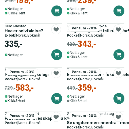
199,-
239,-
249,-
399,-
Nettlager
Nettlager
Klikk&Hent
Klikk&Hent
Guro Øiestad
Lisbeth Iglum Rønhovde
Pensum -20%
Hva er selvfølelse?
... og noen går det trill rundt 
E-bok
|
Norsk, Bokmål
Pocket
|
Norsk, Bokmål
335,-
343,-
429,-
Nettlager
Nettlager
Klikk&Hent
Anita Woolfolk
Thomas Nordahl
Pensum -20%
Pensum -20%
Pedagogisk psykologi
Eleven som aktør - fokus på el
Pocket
|
Norsk, Bokmål
Pocket
|
Norsk, Bokmål
583,-
359,-
729,-
449,-
Nettlager
Nettlager
Klikk&Hent
Klikk&Hent
Gro Emmertsen Lund
Guro Øiestad, Ida Brandtzæg og 1
Pensum -20%
Pensum -20%
Fra fravær til fellesskap - hva kan skolen gjøre?
annen
Se ungdommen innenfra - menta
Pocket
|
Norsk, Bokmål
Pocket
|
Norsk, Bokmål