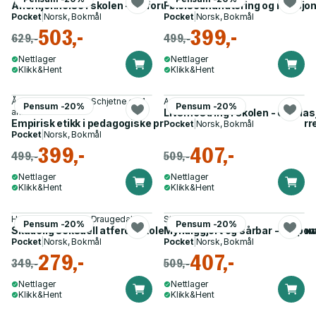
Anerkjennelse i skolen - en forutsetning for læring
Følelseshåndtering og relasjo
Pocket
|
Norsk, Bokmål
Pocket
|
Norsk, Bokmål
503,-
399,-
629,-
499,-
Nettlager
Nettlager
Klikk&Hent
Klikk&Hent
Åse Røthing, Espen Schjetne og 1
Anne Sælebakke
Pensum -20%
Pensum -20%
annen
Livsmestring i skolen - et rela
Empirisk etikk i pedagogiske praksiser - artikulasjon, forstyr
Pocket
|
Norsk, Bokmål
Pocket
|
Norsk, Bokmål
399,-
407,-
499,-
509,-
Nettlager
Nettlager
Klikk&Hent
Klikk&Hent
Helle Kleive, Kjersti Draugedalen
Stein Amundsen
Pensum -20%
Pensum -20%
Skadelig seksuell atferd i skolen - hvem kan hjelpe meg? : s
Myndiggjort og sårbar - empo
Pocket
|
Norsk, Bokmål
Pocket
|
Norsk, Bokmål
279,-
407,-
349,-
509,-
Nettlager
Nettlager
Klikk&Hent
Klikk&Hent