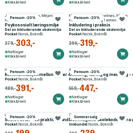
Klikk&Hent
Klikk&Hent
Jorun Buli-Holmberg, Mirjam
Marianne Sandvik Tveitnes, Mirjam
Pensum -20%
Pensum -20%
Harkestad Olsen
Harkestad Olsen og 1 annen
Psykososialt læringsmiljø
Inkludering i praksis
Del av
Inkluderende skolemiljø
Del av
Inkluderende skolemiljø
Pocket
|
Norsk, Bokmål
Pocket
|
Norsk, Bokmål
303,-
319,-
379,-
399,-
Nettlager
Nettlager
Klikk&Hent
Klikk&Hent
Inger Ulleberg
Arild Raaheim
Pensum -20%
Pensum -20%
Kommunikasjon mellom lærer og elev
Utvikling, læring og mestring 
Pocket
|
Norsk, Bokmål
Pocket
|
Norsk, Bokmål
391,-
447,-
489,-
559,-
Nettlager
Nettlager
Klikk&Hent
Klikk&Hent
Lise Marie Sæhle
Cathrine Midtgård
Pensum -20%
Sommersalg
Skolefravær - en praktisk håndbok for skolen
Den magiske skolekoden - fra uf
Pocket
|
Norsk, Bokmål
Innbundet
|
Norsk, Bokmål