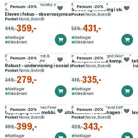
Peik Gjøsund, Roar Huseby og 1
Edvin Bru, Pål Roland
Pensum -20%
Pensum -20%
annen
Stress og mestring i skolen
Eleven i fokus - observasjonsarbeid i skolen
Pocket
|
Norsk, Bokmål
Pocket
|
Norsk, Bokmål
359,-
431,-
449,-
539,-
Nettlager
Nettlager
Klikk&Hent
Klikk&Hent
Elin N. Vangsnes, Kjersti B.
Ingvild Åmot, Ruth Ingrid Skoglund
Pensum -20%
Pensum -20%
Tharaldsen og 9 andre
Anerkjennelsens kompleksitet 
Robust - undervisning i sosial og emosjonell kompetanse på
Pocket
|
Norsk, Bokmål
Pocket
|
Norsk, Bokmål
279,-
335,-
349,-
419,-
Nettlager
Nettlager
Klikk&Hent
Klikk&Hent
Erling Roland, Johannes Finne
Bo Hejlskov Elvén, David Edfelt
Pensum -20%
Pensum -20%
Oppfølging etter mobbing - situert rehabilitering
Rabalder i barnehagen - om lav
Pocket
|
Norsk, Bokmål
Pocket
|
Norsk, Bokmål
399,-
343,-
499,-
429,-
Nettlager
Nettlager