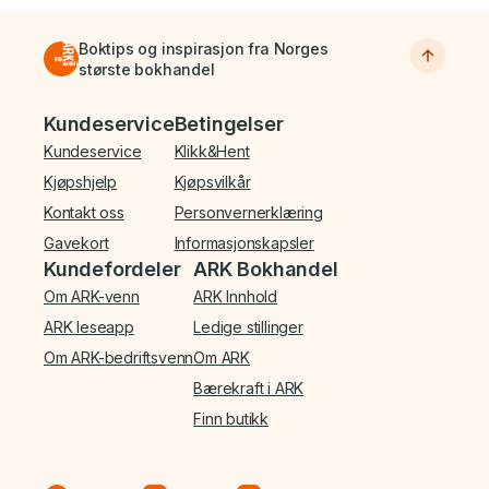
Boktips og inspirasjon fra Norges
største bokhandel
Bunnmeny
Kundeservice
Betingelser
Kundeservice
Klikk&Hent
Kjøpshjelp
Kjøpsvilkår
Kontakt oss
Personvernerklæring
Gavekort
Informasjonskapsler
Kundefordeler
ARK Bokhandel
Om ARK-venn
ARK Innhold
ARK leseapp
Ledige stillinger
Om ARK-bedriftsvenn
Om ARK
Bærekraft i ARK
Finn butikk