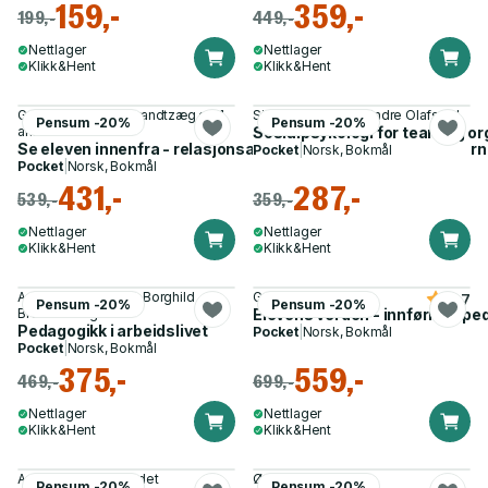
159,-
359,-
199,-
449,-
Nettlager
Nettlager
Klikk&Hent
Klikk&Hent
Guro Øiestad, Ida Brandtzæg og 1
Silje Wiig-Abban, Sindre Olafsrud
Pensum -20%
Pensum -20%
annen
Sosialpsykologi for team og o
Se eleven innenfra - relasjonsarbeid og mentalisering på barn
Pocket
|
Norsk, Bokmål
Pocket
|
Norsk, Bokmål
431,-
287,-
539,-
359,-
Nettlager
Nettlager
Klikk&Hent
Klikk&Hent
Adina Marie Nydahl, Borghild
Gunn Imsen
4.7
Pensum -20%
Pensum -20%
Brekke Hauglid
Elevens verden - innføring i p
Pedagogikk i arbeidslivet
Pocket
|
Norsk, Bokmål
Pocket
|
Norsk, Bokmål
375,-
559,-
469,-
699,-
Nettlager
Nettlager
Klikk&Hent
Klikk&Hent
Arne Nikolaisen Jordet
Øyvind Fallmyr
Pensum -20%
Pensum -20%