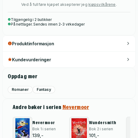
Ved å fullføre kjøpet aksepterer jeg
kjøpsvilkårene
.
Tilgjengelig i 2 butikker
På nettlager. Sendes innen 2-3 virkedager
Produktinformasjon
Kundevurderinger
Oppdag mer
Romaner
Fantasy
Andre bøker i serien
Nevermoor
Nevermoor
Wundersmith
Bok 1 i serien
Bok 2 i serien
139,-
101,-