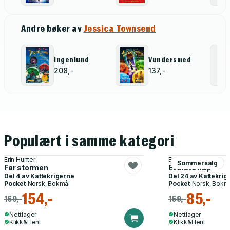
Andre bøker av
Jessica Townsend
Ingenlund
Vundersmed
208,-
137,-
Populært i samme kategori
Erin Hunter
Erin Hunter
Sommersalg
Før stormen
Et siste håp
Del 4 av
Kattekrigerne
Del 24 av
Kattekrig
Pocket
|
Norsk, Bokmål
Pocket
|
Norsk, Bokm
154,-
85,-
169,-
169,-
Nettlager
Nettlager
Klikk&Hent
Klikk&Hent