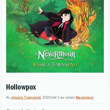
Hollowpox
Av
Jessica Townsend
,
2020
.
Del 3 av serien
Nevermoor
.