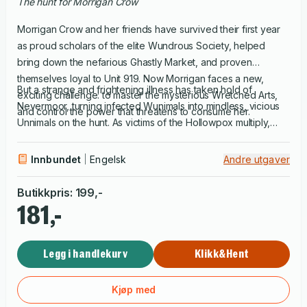
the hunt for Morrigan Crow
Morrigan Crow and her friends have survived their first year
as proud scholars of the elite Wundrous Society, helped
bring down the nefarious Ghastly Market, and proven
themselves loyal to Unit 919. Now Morrigan faces a new,
But a strange and frightening illness has taken hold of
exciting challenge: to master the mysterious Wretched Arts,
Nevermoor, turning infected Wunimals into mindless, vicious
and control the power that threatens to consume her.
Unnimals on the hunt. As victims of the Hollowpox multiply,
panic spreads. And with the city she loves in a state of fear,
Morrigan quickly realises it's up to her to find a cure for the
Innbundet
Engelsk
Andre utgaver
Hollowpox, even if it will put her - and everyone in
Nevermoor - in more danger than she ever imagined.
Butikkpris
:
199
,-
181,-
Legg i handlekurv
Klikk&Hent
Kjøp med