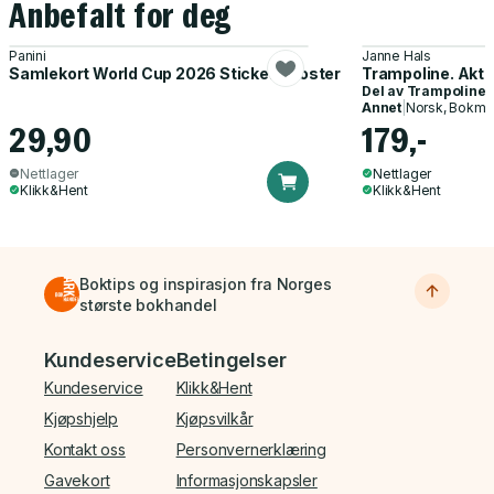
Anbefalt for deg
Panini
Janne Hals
Samlekort World Cup 2026 Sticker Booster
Trampoline. Akti
Del av
Trampoline
Annet
|
Norsk, Bokmå
29,90
179,-
Nettlager
Nettlager
Klikk&Hent
Klikk&Hent
Boktips og inspirasjon fra Norges
største bokhandel
Bunnmeny
Kundeservice
Betingelser
Kundeservice
Klikk&Hent
Kjøpshjelp
Kjøpsvilkår
Kontakt oss
Personvernerklæring
Gavekort
Informasjonskapsler