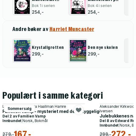
begynner på
ballett
Bok 1 i serien
Bok 4 i serien
skolen
254,-
254,-
Andre bøker av
Harriet Muncaster
Krystallgrotten
Den nye skolen
299,-
299,-
Populært i samme kategori
Lars Mæhle, Victoria Haallman Hamre
Aleksander Kirkwood
Sommersalg
Familien Vamp - mysteriet med den uhyggelige vampyrjegeren
Iversen
Julebukkenes na
Del 2 av
Familien Vamp
Innbundet
|
Norsk, Bokmål
Del 8 av
Edward Rub
Innbundet
|
Norsk, B
167,-
272,-
279,-
299,-