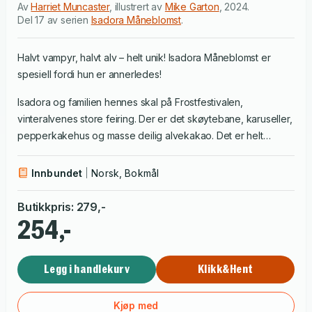
Av
Harriet Muncaster
,
illustrert av
Mike Garton
,
2024
.
Del 17 av serien
Isadora Måneblomst
.
Halvt vampyr, halvt alv – helt unik! Isadora Måneblomst er
spesiell fordi hun er annerledes!
Isadora og familien hennes skal på Frostfestivalen,
vinteralvenes store feiring. Der er det skøytebane, karuseller,
pepperkakehus og masse deilig alvekakao. Det er helt
magisk! Men plutselig kommer Isadora bort fra både familien
og Rosa Kanin. Rekker hun å finne dem igjen før alvelysene
Innbundet
Norsk, Bokmål
skal skrus på?
Butikkpris
:
279
,-
254,-
Legg i handlekurv
Klikk&Hent
Kjøp med