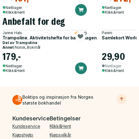
Nettlager
Nettlager
Klikk&Hent
Klikk&Hent
Anbefalt for deg
Janne Hals
Panini
5.0
Trampoline. Aktivitetshefte for barnehagen
Samlekort World
Del av
Trampoline
Annet
|
Norsk, Bokmål
179,-
29,90
Nettlager
Nettlager
Klikk&Hent
Klikk&Hent
Boktips og inspirasjon fra Norges
største bokhandel
Bunnmeny
Kundeservice
Betingelser
Kundeservice
Klikk&Hent
Kjøpshjelp
Kjøpsvilkår