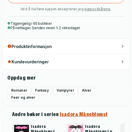
Ved å fullføre kjøpet aksepterer jeg
kjøpsvilkårene
.
Tilgjengelig i 65 butikker
På nettlager. Sendes innen 1-2 virkedager
Produktinformasjon
Kundevurderinger
Oppdag mer
Romaner
Fantasy
Vampyrer
Alver
Feer og alver
Andre bøker i serien
Isadora Måneblomst
Isadora
Isadora
Måneblomst
Måneblomst på