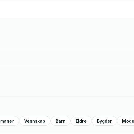
omaner
Vennskap
Barn
Eldre
Bygder
Moder