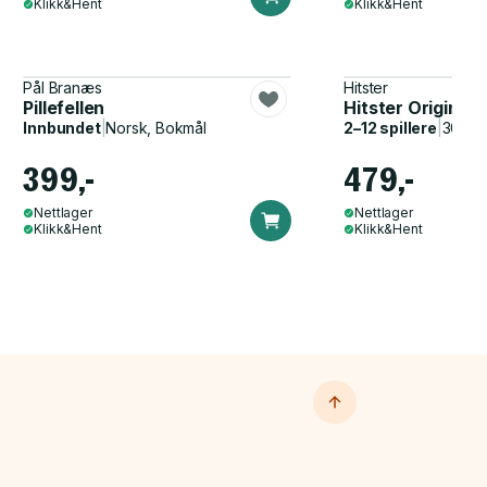
Klikk&Hent
Klikk&Hent
Pål Branæs
Hitster
Pillefellen
Hitster Original
Innbundet
|
Norsk, Bokmål
2–12 spillere
|
30–60
399,-
479,-
Nettlager
Nettlager
Klikk&Hent
Klikk&Hent