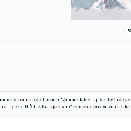
erdal er einaste barnet i Glimmerdalen og den tøffaste jentu
 og elva til å buldre, kjempar Glimmerdalens vesle dunder for