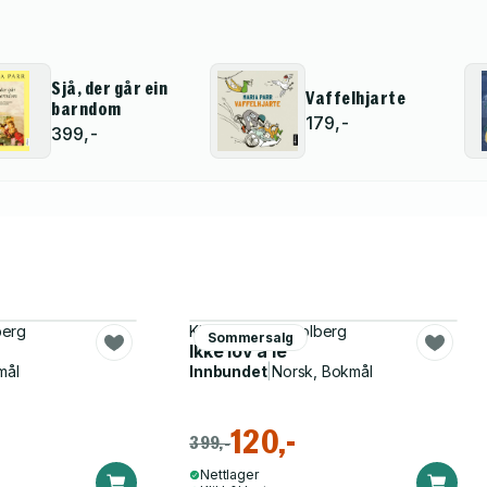
Sjå, der går ein
Vaffelhjarte
barndom
179,-
399,-
berg
Kine Jeanette Solberg
Sommersalg
Ikke lov å le
mål
Innbundet
|
Norsk, Bokmål
120,-
399,-
Nettlager