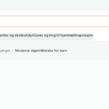
Studiestart! Alle* pensumbøker -20%
Se utvalget her
ontor og skoleutstyr
Gaver og ting til hjemmet
Inspirasjon
sjanger
/
Moderne skjønnlitteratur for barn