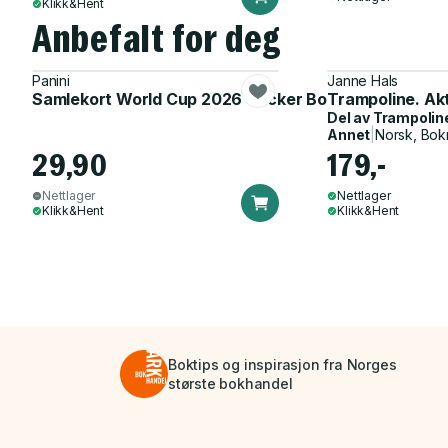
Klikk&Hent
Anbefalt for deg
Panini
Janne Hals
Samlekort World Cup 2026 Sticker Booster
Trampoline. Ak
Del av
Trampolin
Annet
|
Norsk, Bok
29,90
179,-
Nettlager
Nettlager
Klikk&Hent
Klikk&Hent
Boktips og inspirasjon fra Norges
største bokhandel