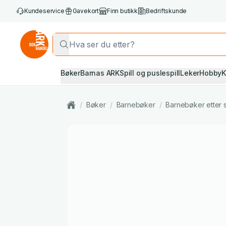
Kundeservice
Gavekort
Finn butikk
Bedriftskunde
Bøker
Barnas ARK
Spill og puslespill
Leker
Hobby
K
/
Bøker
/
Barnebøker
/
Barnebøker etter 