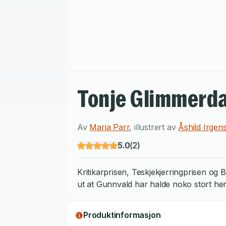
Tonje Glimmerda
Av
Maria Parr
,
illustrert av
Åshild Irgen
5.0
(
2
)
Kritikarprisen, Teskjekjerringprisen og
ut at Gunnvald har halde noko stort hemm
Produktinformasjon