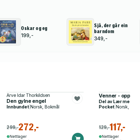
Sjå, der går ein
Oskar og eg
barndom
199,-
349,-
Arve Idar Thorkildsen
Venner - oppga
Den gylne engel
Del av
Lær med Pe
Innbundet
|
Norsk, Bokmål
Pocket
|
Norsk, Bok
272,-
117,-
299,-
129,-
Nettlager
Nettlager