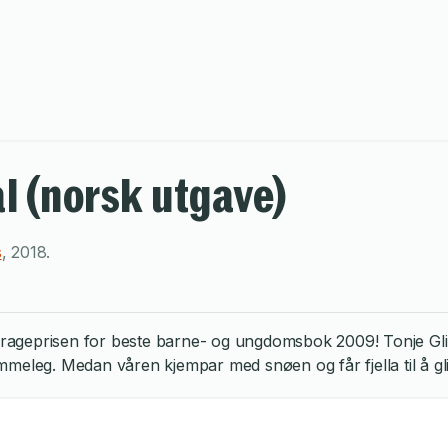
l (norsk utgave)
s
,
2018
.
 Brageprisen for beste barne- og ungdomsbok 2009! Tonje Glimm
eleg. Medan våren kjempar med snøen og får fjella til å glitre