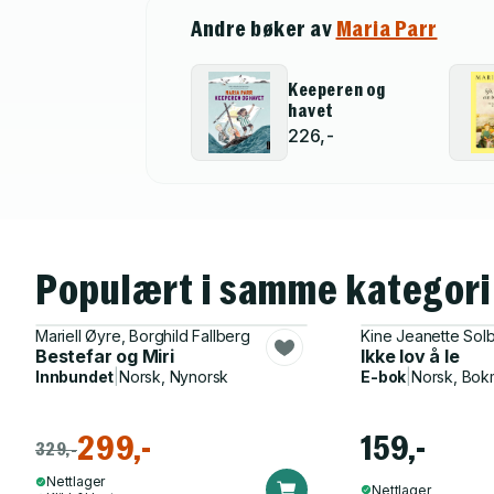
Andre bøker av
Maria Parr
Keeperen og
havet
226,-
Populært i samme kategori
Mariell Øyre, Borghild Fallberg
Kine Jeanette Sol
Bestefar og Miri
Ikke lov å le
Innbundet
|
Norsk, Nynorsk
E-bok
|
Norsk, Bok
299,-
159,-
329,-
Nettlager
Nettlager