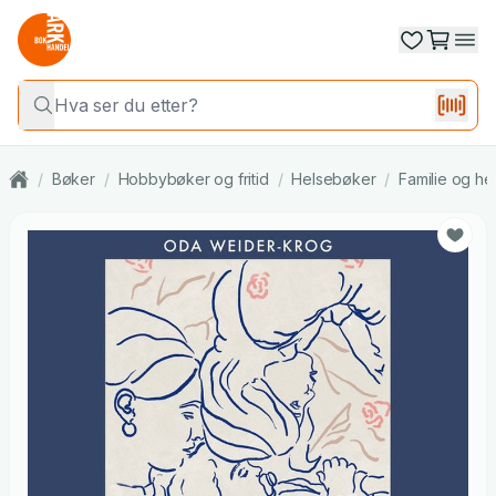
/
Bøker
/
Hobbybøker og fritid
/
Helsebøker
/
Familie og he