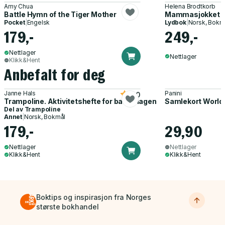
Amy Chua
Helena Brodtkorb
Battle Hymn of the Tiger Mother
Mammasjokket - 
Pocket
|
Engelsk
Lydbok
|
Norsk, Bokm
179,-
249,-
Nettlager
Nettlager
Klikk&Hent
Anbefalt for deg
Janne Hals
Panini
5.0
Trampoline. Aktivitetshefte for barnehagen
Samlekort World
Del av
Trampoline
Annet
|
Norsk, Bokmål
179,-
29,90
Nettlager
Nettlager
Klikk&Hent
Klikk&Hent
Boktips og inspirasjon fra Norges
største bokhandel