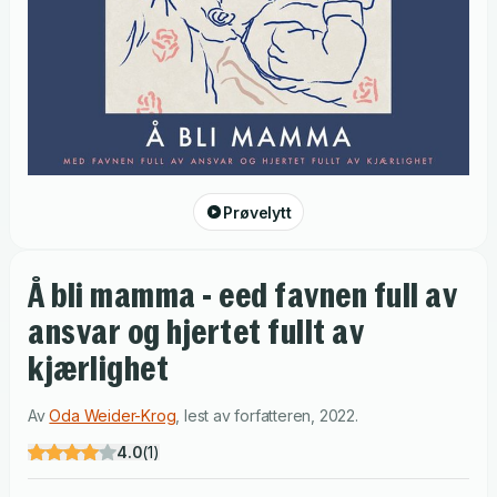
Prøvelytt
Å bli mamma - eed favnen full av
ansvar og hjertet fullt av
kjærlighet
Av
Oda Weider-Krog
,
lest av
forfatteren
,
2022
.
4.0
(
1
)