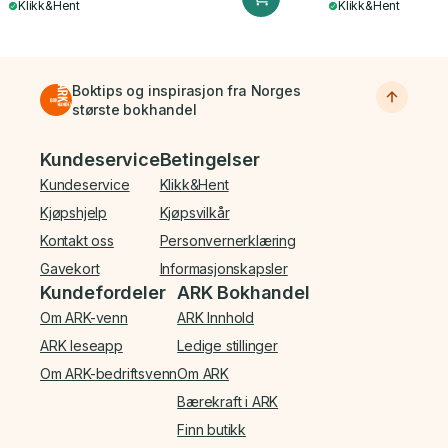
Klikk&Hent
Klikk&Hent
Boktips og inspirasjon fra Norges
største bokhandel
Bunnmeny
Kundeservice
Betingelser
Kundeservice
Klikk&Hent
Kjøpshjelp
Kjøpsvilkår
Kontakt oss
Personvernerklæring
Gavekort
Informasjonskapsler
Kundefordeler
ARK Bokhandel
Om ARK-venn
ARK Innhold
ARK leseapp
Ledige stillinger
Om ARK-bedriftsvenn
Om ARK
Bærekraft i ARK
Finn butikk