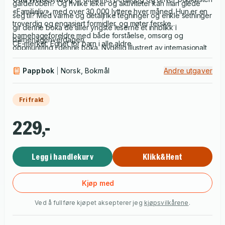
garderoben? Og hvilke leker og aktiviteter kan man glede
«Familieliv», med over 30 000 lyttere hver måned. Hun er en
seg til? Med varme og detaljrike tegninger og enkle setninger
troverdig og engasjert formidler, og møter ferske
gir denne boka de aller yngste leserne et innblikk i
barnehageforeldre med både forståelse, omsorg og
barnehagehverdagen.
CE-merket: Egnet for barn i alle aldre
oppmuntring i denne boka. Nydelig illustrert av internasjonalt
anerkjente
Victoria Sandøy
.
Pappbok
Norsk, Bokmål
Andre utgaver
Fri frakt
229,-
Legg i handlekurv
Klikk&Hent
Kjøp med
Ved å fullføre kjøpet aksepterer jeg
kjøpsvilkårene
.