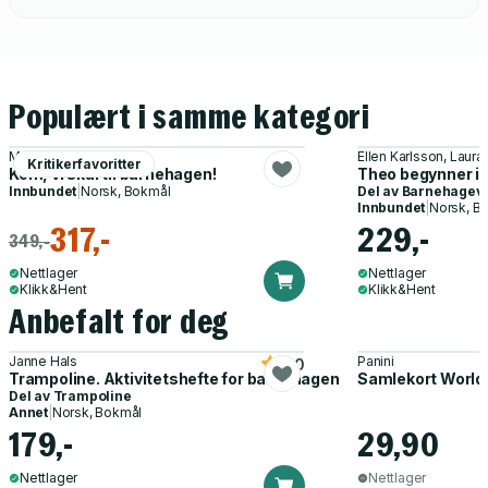
Populært i samme kategori
Magnhild Winsnes
Ellen Karlsson, Laura
Kritikerfavoritter
Kom, vi skal til barnehagen!
Theo begynner i
Innbundet
|
Norsk, Bokmål
Del av
Barnehagev
Innbundet
|
Norsk, B
317,-
229,-
349,-
Nettlager
Nettlager
Klikk&Hent
Klikk&Hent
Anbefalt for deg
Janne Hals
Panini
5.0
Trampoline. Aktivitetshefte for barnehagen
Samlekort World
Del av
Trampoline
Annet
|
Norsk, Bokmål
179,-
29,90
Nettlager
Nettlager