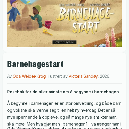
Barnehagestart
Av
Oda Weider-Krog
,
illustrert av
Victoria Sandøy
,
2026
.
Pekebok for de aller minste om å begynne i barnehagen
Å begynne i barnehagen er en stor omveltning, og både barn
og voksne skal venne seg til en helt ny hverdag. Det er så
mye spennende å oppleve, og så mange nye ansikter man
skal møte! Men hva gjør man i barnehagen? Hva trenger man i
Oda Weider-Krog
er utdannet pedagog og driver podkasten