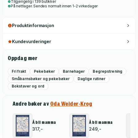
Tilgjengelig i 139 butikker
På nettlager. Sendes normalt innen 1-2 virkedager
Produktinformasjon
Kundevurderinger
Oppdag mer
Fri frakt
Pekebøker
Barnehager
Begrepstrening
Småbarnsbøker og pekebøker
Daglige rutiner
Bokstaver og ord
Andre bøker av
Oda Weider-Krog
Å bli mamma
Å bli mamma
317,-
249,-