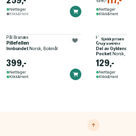
259,-
117,-
129,-
Nettlager
Nettlager
Klikk&Hent
Klikk&Hent
Pål Branæs
Homer, John Flaxma
Sjekk prisen
Pillefellen
Odysseen
Innbundet
|
Norsk, Bokmål
Del av
Gyldendal p
Pocket
|
Norsk, Bok
399,-
129,-
Nettlager
Nettlager
Klikk&Hent
Klikk&Hent