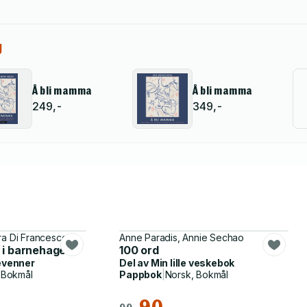
g
Å bli mamma
Å bli mamma
249,-
349,-
ura Di Francesco
Anne Paradis, Annie Sechao
 i barnehagen
100 ord
evenner
Del av
Min lille veskebok
 Bokmål
Pappbok
|
Norsk, Bokmål