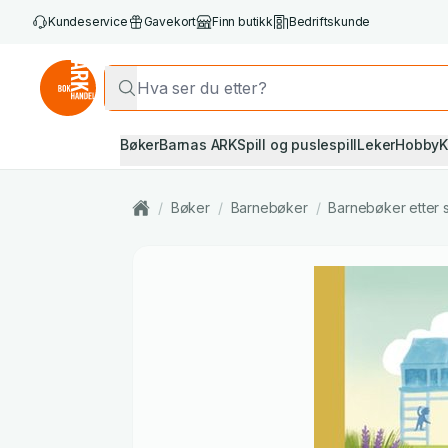
Kundeservice
Gavekort
Finn butikk
Bedriftskunde
Bøker
Barnas ARK
Spill og puslespill
Leker
Hobby
K
/
Bøker
/
Barnebøker
/
Barnebøker etter 