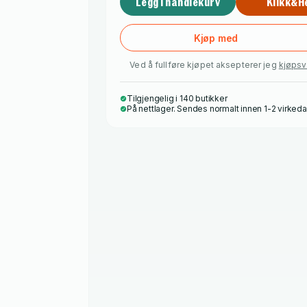
Legg i handlekurv
Klikk&H
Kjøp med
Ved å fullføre kjøpet aksepterer jeg
kjøpsv
Tilgjengelig i 140 butikker
På nettlager. Sendes normalt innen 1-2 virked