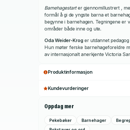
Barnehagestart
er gjennomillustrert , 
formål å gi de yngste barna et barnehag
begynne i barnehagen. Tegningene er 
områder både inne og ute.
Oda Weider-Krog
er utdannet pedagog 
Hun møter ferske barnehageforeldre med
av internasjonalt anerkjente Victoria Sa
Produktinformasjon
Kundevurderinger
Oppdag mer
Pekebøker
Barnehager
Begre
Bokstaver og ord