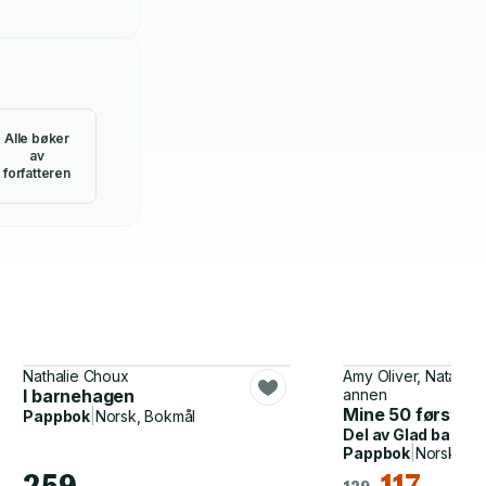
Alle bøker
av
forfatteren
Nathalie Choux
Amy Oliver, Natalie
I barnehagen
annen
Mine 50 første o
Pappbok
|
Norsk, Bokmål
Del av
Glad baby
Pappbok
|
Norsk, Bo