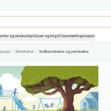
Studiestart! Alle* pensumbøker -20%
Se utvalget her
ontor og skoleutstyr
Gaver og ting til hjemmet
Inspirasjon
sjanger
/
Billedbøker
/
Småbarnsbøker og pekebøker