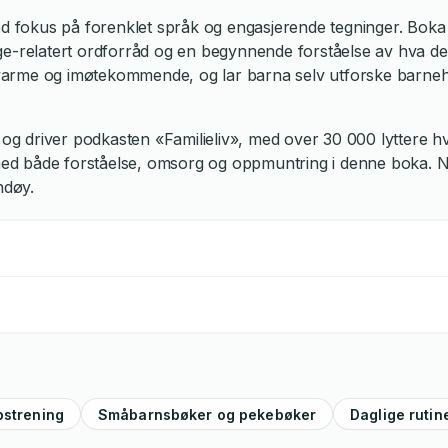
med fokus på forenklet språk og engasjerende tegninger. Bok
e-relatert ordforråd og en begynnende forståelse av hva det 
varme og imøtekommende, og lar barna selv utforske barne
og driver podkasten «Familieliv», med over 30 000 lyttere 
 både forståelse, omsorg og oppmuntring i denne boka. Nyde
ndøy.
pstrening
Småbarnsbøker og pekebøker
Daglige rutin