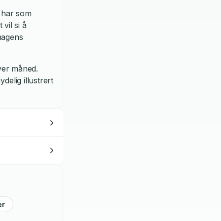
a har som
vil si å
hagens
hver måned.
lig illustrert
er