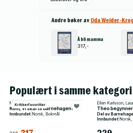
Andre bøker av
Oda Weider-Kro
Å bli mamma
317,-
Populært i samme kategori
Magnhild Winsnes
Ellen Karlsson, La
Kritikerfavoritter
Kom, vi skal til barnehagen!
Theo begynner
Innbundet
|
Norsk, Bokmål
Del av
Barnehag
Innbundet
|
Norsk,