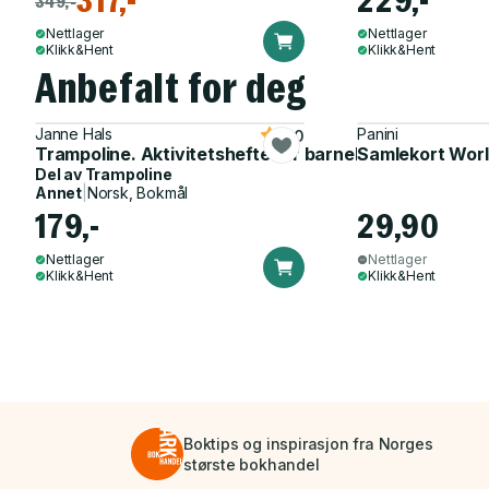
317,-
229,-
349,-
Nettlager
Nettlager
Klikk&Hent
Klikk&Hent
Anbefalt for deg
Janne Hals
Panini
5.0
Trampoline. Aktivitetshefte for barnehagen
Samlekort Worl
Del av
Trampoline
Annet
|
Norsk, Bokmål
179,-
29,90
Nettlager
Nettlager
Klikk&Hent
Klikk&Hent
Boktips og inspirasjon fra Norges
største bokhandel