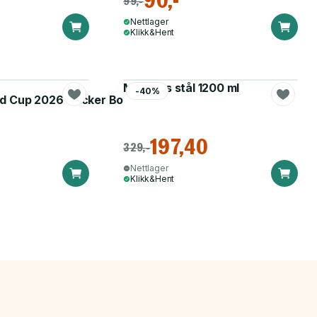
90,-
99,-
Nettlager
Klikk&Hent
Matboks stål 1200 ml
-40%
d Cup 2026 Sticker Booster
197,40
329,-
Nettlager
Klikk&Hent