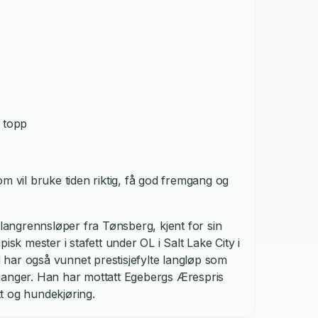
å topp
m vil bruke tiden riktig, få god fremgang og
 langrennsløper fra Tønsberg, kjent for sin
isk mester i stafett under OL i Salt Lake City i
har også vunnet prestisjefylte langløp som
ganger. Han har mottatt Egebergs Ærespris
ett og hundekjøring.