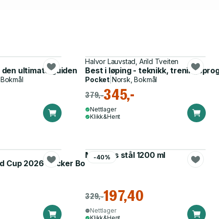
Halvor Lauvstad, Arild Tveiten
- den ultimate guiden
Best i løping - teknikk, treningsp
 Bokmål
Pocket
|
Norsk, Bokmål
345,-
379,-
Nettlager
Klikk&Hent
Matboks stål 1200 ml
-40%
d Cup 2026 Sticker Booster
197,40
329,-
Nettlager
Klikk&Hent