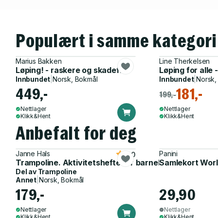
Populært i samme kategori
Marius Bakken
Line Therkelsen
Løping! - raskere og skadefri
Løping for alle 
Innbundet
|
Norsk, Bokmål
Innbundet
|
Norsk,
449,-
181,-
199,-
Nettlager
Nettlager
Klikk&Hent
Klikk&Hent
Anbefalt for deg
Janne Hals
Panini
5.0
Trampoline. Aktivitetshefte for barnehagen
Samlekort Worl
Del av
Trampoline
Annet
|
Norsk, Bokmål
179,-
29,90
Nettlager
Nettlager
Klikk&Hent
Klikk&Hent