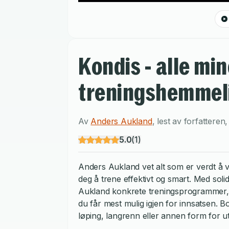
Kondis - alle mi
treningshemmel
Av
Anders Aukland
,
lest av
forfatteren
5.0
(
1
)
Anders Aukland vet alt som er verdt å 
deg å trene effektivt og smart. Med solid
Aukland konkrete treningsprogrammer, p
du får mest mulig igjen for innsatsen. B
løping, langrenn eller annen form for ut