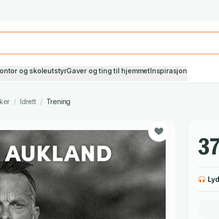
Studiestart! Alle* pensumbøker -20%
Se utvalget her
ontor og skoleutstyr
Gaver og ting til hjemmet
Inspirasjon
ker
/
Idrett
/
Trening
37
Ly