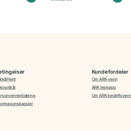
etingelser
Kundefordeler
ikk&Hent
Om ARK-venn
øpsvilkår
ARK leseapp
rsonvernerklæring
Om ARK-bedriftsven
formasjonskapsler