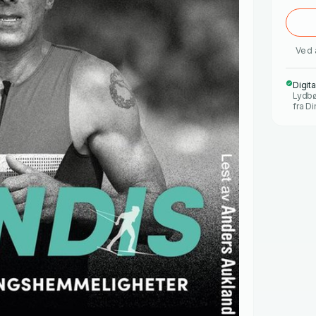
Ved 
Digit
Lydbø
fra Di