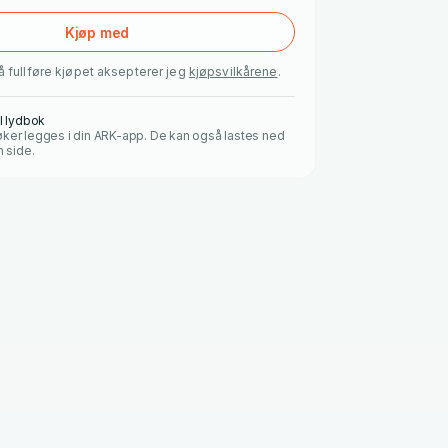
Kjøp med
å fullføre kjøpet aksepterer jeg
kjøpsvilkårene
.
al lydbok
ker legges i din ARK-app. De kan også lastes ned
n side.