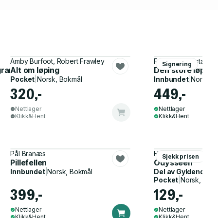
Amby Burfoot, Robert Frawley
Frode Saugestad
Signering
rogrammer, kosthold, konkurranser
Alt om løping
Den store løpebok
Pocket
|
Norsk, Bokmål
Innbundet
|
Norsk, 
320,-
449,-
Nettlager
Nettlager
Klikk&Hent
Klikk&Hent
Pål Branæs
Homer, John Flaxma
Sjekk prisen
Pillefellen
Odysseen
Innbundet
|
Norsk, Bokmål
Del av
Gyldendal p
Pocket
|
Norsk, Bok
399,-
129,-
Nettlager
Nettlager
Klikk&Hent
Klikk&Hent