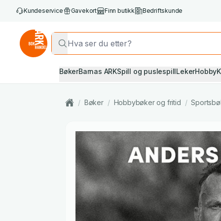
Kundeservice
Gavekort
Finn butikk
Bedriftskunde
Bøker
Barnas ARK
Spill og puslespill
Leker
Hobby
K
/
Bøker
/
Hobbybøker og fritid
/
Sportsbø