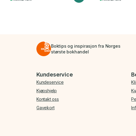
Boktips og inspirasjon fra Norges
største bokhandel
Bunnmeny
Kundeservice
B
Kundeservice
Kl
Kjøpshjelp
Kj
Kontakt oss
Pe
Gavekort
In