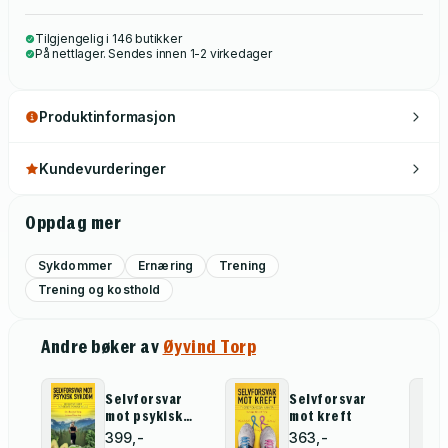
Tilgjengelig i 146 butikker
På nettlager. Sendes innen 1-2 virkedager
Produktinformasjon
Kundevurderinger
Oppdag mer
Sykdommer
Ernæring
Trening
Trening og kosthold
Andre bøker av
Øyvind Torp
Selvforsvar
Selvforsvar
mot psykisk
mot kreft
sykdom
399,-
363,-