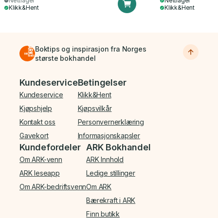
Nettlager
Nettlager
Klikk&Hent
Klikk&Hent
Boktips og inspirasjon fra Norges
største bokhandel
Bunnmeny
Kundeservice
Betingelser
Kundeservice
Klikk&Hent
Kjøpshjelp
Kjøpsvilkår
Kontakt oss
Personvernerklæring
Gavekort
Informasjonskapsler
Kundefordeler
ARK Bokhandel
Om ARK-venn
ARK Innhold
ARK leseapp
Ledige stillinger
Om ARK-bedriftsvenn
Om ARK
Bærekraft i ARK
Finn butikk