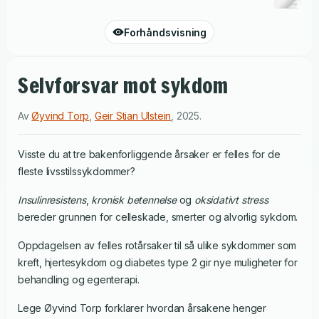
Forhåndsvisning
Selvforsvar mot sykdom
Av
Øyvind Torp
,
Geir Stian Ulstein
,
2025
.
Visste du at tre bakenforliggende årsaker er felles for de
fleste livsstilssykdommer?
Insulinresistens
,
kronisk betennelse
og
oksidativt stress
bereder grunnen for celleskade, smerter og alvorlig sykdom.
Oppdagelsen av felles rotårsaker til så ulike sykdommer som
kreft, hjertesykdom og diabetes type 2 gir nye muligheter for
behandling og egenterapi.
Lege Øyvind Torp forklarer hvordan årsakene henger