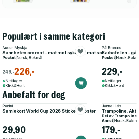
Populært i samme kategori
Audun Myskja
Pål Branæs
Sannheten om mat - mat mot sykdom, mat som gir overskudd, 
Karbofellen - gå n
Pocket
|
Norsk, Bokmål
Pocket
|
Norsk, Bokm
226,-
229,-
249,-
Nettlager
Nettlager
Klikk&Hent
Klikk&Hent
Anbefalt for deg
Panini
Janne Hals
Samlekort World Cup 2026 Sticker Booster
Trampoline. Akti
Del av
Trampoline
Annet
|
Norsk, Bokmå
29,90
179,-