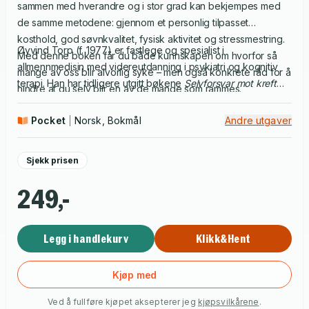
sammen med hverandre og i stor grad kan bekjempes med
de samme metodene: gjennom et personlig tilpasset
kosthold, god søvnkvalitet, fysisk aktivitet og stressmestring.
Øyvind Torp (f. 1977) er fastlege og spesialist i
Med denne boken får du både kunnskapen om hvorfor så
allmennmedisin med videreutdanning i psykiatri og kognitiv
mange av oss blir alvorlig syke – men også konkrete råd for å
terapi. Han har tidligere utgitt bøkene
Selvforsvar mot kreft
hindre at du selv blir en av de mange som rammes.
(2019) og
Selvforsvar mot overvekt
(2020).
Pocket
Norsk, Bokmål
Andre utgaver
Sjekk prisen
249,-
Legg i handlekurv
Klikk&Hent
Kjøp med
Ved å fullføre kjøpet aksepterer jeg
kjøpsvilkårene
.