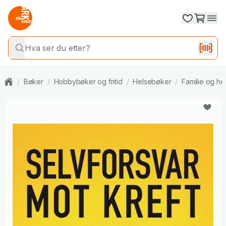
/
Bøker
/
Hobbybøker og fritid
/
Helsebøker
/
Familie og he