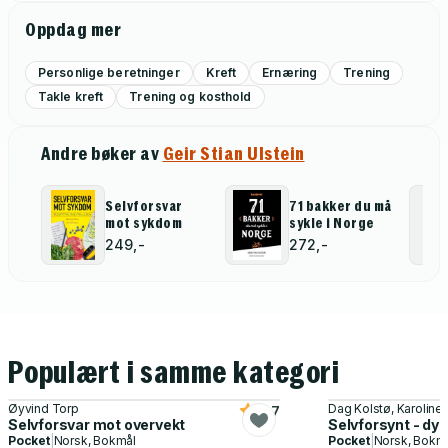
Oppdag mer
Personlige beretninger
Kreft
Ernæring
Trening
Takle kreft
Trening og kosthold
Andre bøker av
Geir Stian Ulstein
Selvforsvar
71 bakker du må
mot sykdom
sykle i Norge
249,-
272,-
Populært i samme kategori
Øyvind Torp
Dag Kolstø, Karolin
4.7
Selvforsvar mot overvekt
Selvforsynt - dyr
Pocket
|
Norsk, Bokmål
Pocket
|
Norsk, Bokm