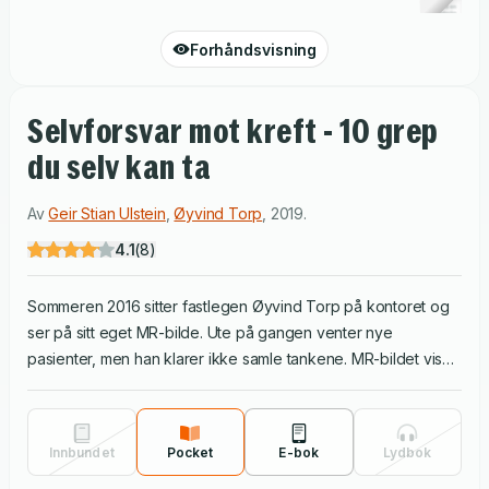
Forhåndsvisning
Selvforsvar mot kreft - 10 grep
du selv kan ta
Av
Geir Stian Ulstein
,
Øyvind Torp
,
2019
.
4.1
(
8
)
Sommeren 2016 sitter fastlegen Øyvind Torp på kontoret og
ser på sitt eget MR-bilde. Ute på gangen venter nye
pasienter, men han klarer ikke samle tankene. MR-bildet viser
kreftsvulster. Med ett blir legen pasient. Overlevelsesinstinktet
våkner: Finnes det noe han kan gjøre for å bedre sjansene
sine når uflaksen først har rammet? Etter operasjoner og
Innbundet
Pocket
E-bok
Lydbok
undersøkelser, smerte og morfin våkner kroppen sakte til liv,