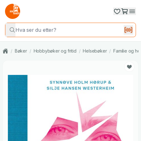
/
Bøker
/
Hobbybøker og fritid
/
Helsebøker
/
Familie og he