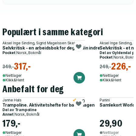
Populært i samme kategori
Aksel Inge Sinding, Sigrid Magelssen Skeide
Aksel Inge Sinding, 
Selvkritisk - en arbeidsbok for deg og din indre kritiker : 74 sm
Selvkritisk - et m
Pocket
|
Norsk, Bokmål
Del av
Gyldendal p
Pocket
|
Norsk, Bokm
317,-
226,-
349,-
249,-
Nettlager
Nettlager
Klikk&Hent
Klikk&Hent
Anbefalt for deg
Janne Hals
Panini
5.0
Trampoline. Aktivitetshefte for barnehagen
Samlekort World
Del av
Trampoline
Annet
|
Norsk, Bokmål
179,-
29,90
Nettlager
Nettlager