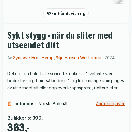
Forhåndsvisning
Sykt stygg - når du sliter med
utseendet ditt
Av
Synnøve Holm Hørup
,
Silje Hansen Westerheim
,
2024
.
Dette er en bok til alle som ofte tenker at "livet ville vært
bedre hvis jeg bare så bedre ut", og til de mange som plages
av utseendet sitt eller opplever kroppspress, i lettere eller
mer alvorlig grad. Det er også en bok til deg som er plaget av
lidelsen kroppsdysmorfofobi (BDD) og til deg som er
Innbundet
Norsk, Bokmål
Andre utgaver
fagperson, eller pårørende til en som sliter med utseendet.
Sykt stygg er en lettlest bok om skjønnhetshysteri og
Butikkpris
:
399
,-
kroppskjør. Boka tar for seg hva det gjør med deg, og gir
363,-
deg forskningsbaserte og effektive teknikker for å motstå