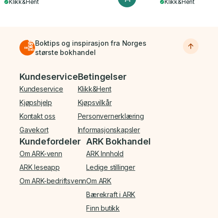
Klikk&Hent
Klikk&Hent
Boktips og inspirasjon fra Norges
største bokhandel
Bunnmeny
Kundeservice
Betingelser
Kundeservice
Klikk&Hent
Kjøpshjelp
Kjøpsvilkår
Kontakt oss
Personvernerklæring
Gavekort
Informasjonskapsler
Kundefordeler
ARK Bokhandel
Om ARK-venn
ARK Innhold
ARK leseapp
Ledige stillinger
Om ARK-bedriftsvenn
Om ARK
Bærekraft i ARK
Finn butikk