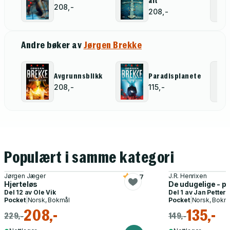
alt
208,-
208,-
Andre bøker av
Jørgen Brekke
Avgrunnsblikk
Paradisplaneten
208,-
115,-
Populært i samme kategori
Jørgen Jæger
J.R. Henrixen
4.7
Hjerteløs
De udugelige - po
Del 12 av
Ole Vik
Del 1 av
Jan Petter 
Pocket
|
Norsk, Bokmål
Pocket
|
Norsk, Bokm
208,-
135,-
229,-
149,-