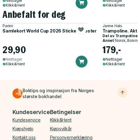
Nettlager
Nettlager
Klikk&Hent
Klikk&Hent
Anbefalt for deg
Panini
Janne Hals
Samlekort World Cup 2026 Sticker Booster
Trampoline. Akti
Del av
Trampoline
Annet
|
Norsk, Bokmå
29,90
179,-
Nettlager
Nettlager
Klikk&Hent
Klikk&Hent
Boktips og inspirasjon fra Norges
største bokhandel
Bunnmeny
Kundeservice
Betingelser
Kundeservice
Klikk&Hent
Kjøpshjelp
Kjøpsvilkår
Kontakt oss
Personvernerklæring