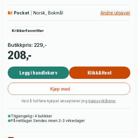
Pocket
Norsk, Bokmål
Andre utgaver
Kritikerfavoritter
Butikkpris
:
229
,-
208,-
Legg i handlekurv
Klikk&Hent
Kjøp med
Ved å fullføre kjøpet aksepterer jeg
kjøpsvilkårene
.
Tilgjengelig i 4 butikker
På nettlager. Sendes innen 2-3 virkedager