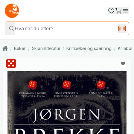
/
Bøker
/
Skjønnlitteratur
/
Krimbøker og spenning
/
Krimbøk