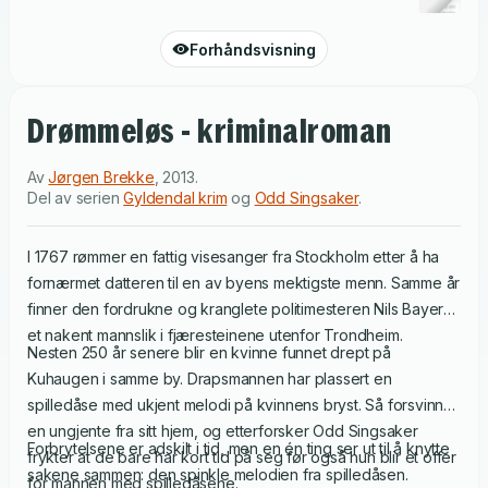
Forhåndsvisning
Drømmeløs - kriminalroman
Av
Jørgen Brekke
,
2013
.
Del av serien
Gyldendal krim
og
Odd Singsaker
.
I 1767 rømmer en fattig visesanger fra Stockholm etter å ha
fornærmet datteren til en av byens mektigste menn. Samme år
finner den fordrukne og kranglete politimesteren Nils Bayer
et nakent mannslik i fjæresteinene utenfor Trondheim.
Nesten 250 år senere blir en kvinne funnet drept på
Kuhaugen i samme by. Drapsmannen har plassert en
spilledåse med ukjent melodi på kvinnens bryst. Så forsvinner
en ungjente fra sitt hjem, og etterforsker Odd Singsaker
Forbrytelsene er adskilt i tid, men en én ting ser ut til å knytte
frykter at de bare har kort tid på seg før også hun blir et offer
sakene sammen: den spinkle melodien fra spilledåsen.
for mannen med spilledåsene.