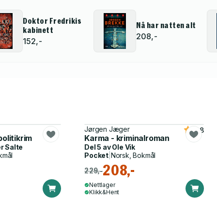
Doktor Fredrikis
Nå har natten alt
kabinett
208,-
152,-
Jørgen Jæger
4.8
olitikrim
Karma - kriminalroman
r Salte
Del 5 av
Ole Vik
kmål
Pocket
|
Norsk, Bokmål
208,-
229,-
Nettlager
Klikk&Hent