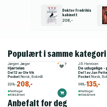
Doktor Fredrikis
kabinett
208,-
Populært i samme kategori
Jørgen Jæger
J.R. Henrixen
4.7
Hjerteløs
De udugelige - p
Del 12 av
Ole Vik
Del 1 av
Jan Pette
Pocket
|
Norsk, Bokmål
Pocket
|
Norsk, Bo
208,-
135,-
229,-
149,-
Nettlager
Nettlager
Klikk&Hent
Klikk&Hent
Anbefalt for deg