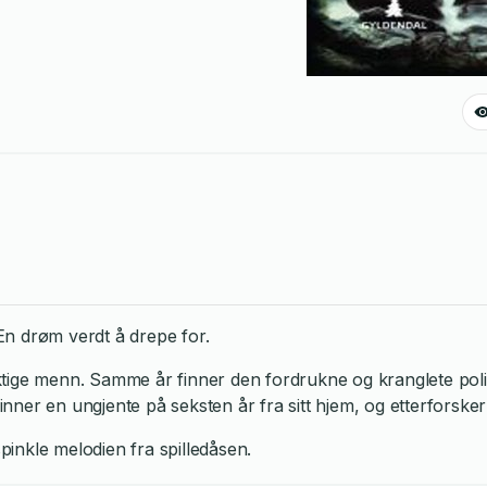
n drøm verdt å drepe for.
ktige menn. Samme år finner den fordrukne og kranglete pol
vinner en ungjente på seksten år fra sitt hjem, og etterforske
pinkle melodien fra spilledåsen.