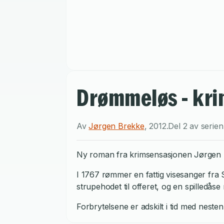
Drømmeløs - kr
Av
Jørgen Brekke
,
2012
.
Del 2 av serie
Ny roman fra krimsensasjonen Jørgen B
I 1767 rømmer en fattig visesanger fra
strupehodet til offeret, og en spilledås
Forbrytelsene er adskilt i tid med neste