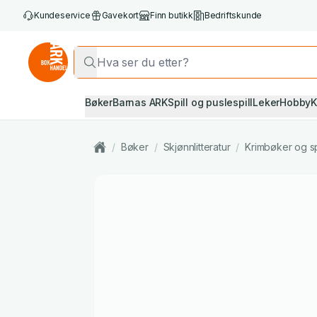
Kundeservice
Gavekort
Finn butikk
Bedriftskunde
Bøker
Barnas ARK
Spill og puslespill
Leker
Hobby
K
/
Bøker
/
Skjønnlitteratur
/
Krimbøker og s