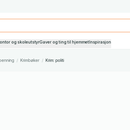
Studiestart! Alle* pensumbøker -20%
Se utvalget her
ontor og skoleutstyr
Gaver og ting til hjemmet
Inspirasjon
penning
/
Krimbøker
/
Krim: politi