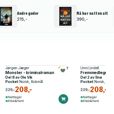
Andre guder
Nå har natten alt
215,-
390,-
Jørgen Jæger
Unni Lindell
4.7
Monster - kriminalroman
Fremmedlegeme -
Del 8 av
Ole Vik
Del 2 av
Snø
Pocket
|
Norsk, Bokmål
Pocket
|
Norsk, Bok
208,-
208,-
229,-
229,-
Nettlager
Nettlager
Klikk&Hent
Klikk&Hent