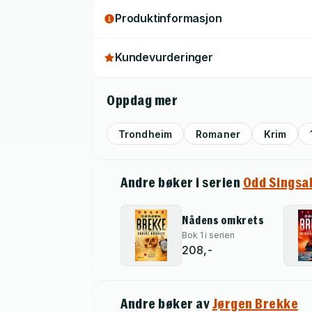
Produktinformasjon
Kundevurderinger
Oppdag mer
Trondheim
Romaner
Krim
Andre bøker i serien
Odd Singsa
Nådens omkrets
Bok 1 i serien
208,-
Andre bøker av
Jørgen Brekke