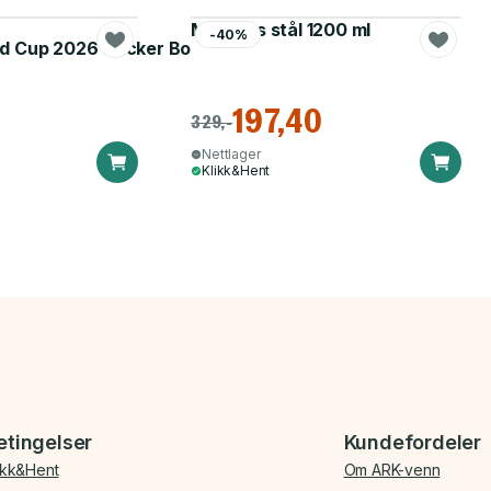
Matboks stål 1200 ml
-40%
d Cup 2026 Sticker Booster
197,40
329,-
Nettlager
Klikk&Hent
etingelser
Kundefordeler
ikk&Hent
Om ARK-venn