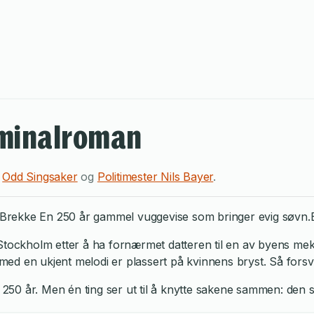
iminalroman
n
Odd Singsaker
og
Politimester Nils Bayer
.
rekke En 250 år gammel vuggevise som bringer evig søvn.E
 Stockholm etter å ha fornærmet datteren til en av byens me
e med en ukjent melodi er plassert på kvinnens bryst. Så fors
n 250 år. Men én ting ser ut til å knytte sakene sammen: den s