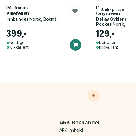
Pål Branæs
Homer, John Flaxma
Sjekk prisen
Pillefellen
Odysseen
Innbundet
|
Norsk, Bokmål
Del av
Gyldendal p
Pocket
|
Norsk, Bok
399,-
129,-
Nettlager
Nettlager
Klikk&Hent
Klikk&Hent
ARK Bokhandel
ARK Innhold