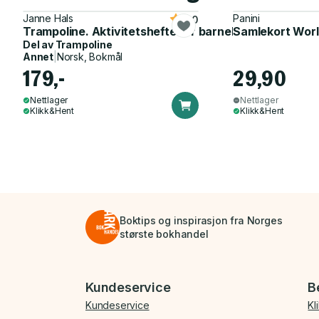
Janne Hals
Panini
5.0
Trampoline. Aktivitetshefte for barnehagen
Samlekort Worl
Del av
Trampoline
Annet
|
Norsk, Bokmål
179,-
29,90
Nettlager
Nettlager
Klikk&Hent
Klikk&Hent
Boktips og inspirasjon fra Norges
største bokhandel
Bunnmeny
Kundeservice
B
Kundeservice
Kl