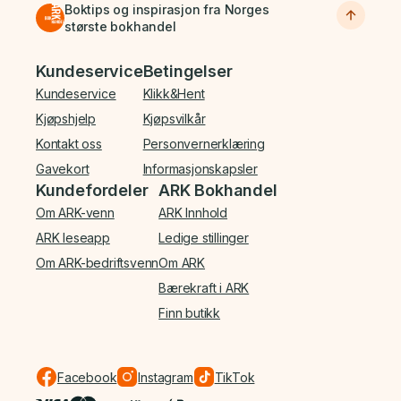
Boktips og inspirasjon fra Norges
største bokhandel
Bunnmeny
Kundeservice
Betingelser
Kundeservice
Klikk&Hent
Kjøpshjelp
Kjøpsvilkår
Kontakt oss
Personvernerklæring
Gavekort
Informasjonskapsler
Kundefordeler
ARK Bokhandel
Om ARK-venn
ARK Innhold
ARK leseapp
Ledige stillinger
Om ARK-bedriftsvenn
Om ARK
Bærekraft i ARK
Finn butikk
Facebook
Instagram
TikTok