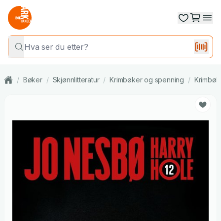
/
Bøker
/
Skjønnlitteratur
/
Krimbøker og spenning
/
Krimbøk