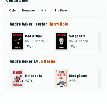
Oppdag mer
Oslo
Romaner
Krim
Thrillere
Andre bøker i serien
Harry Hole
Rødstrupe
Sorgenfri
Bok 3 i serien
Bok 4 i serien
119,-
119,-
Andre bøker av
Jo Nesbø
Minnesota
Blod på snø
249,-
226,-