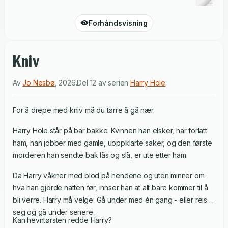
Forhåndsvisning
Kniv
Av
Jo Nesbø
,
2026
.
Del 12 av serien
Harry Hole
.
For å drepe med kniv må du tørre å gå nær.
Harry Hole står på bar bakke: Kvinnen han elsker, har forlatt
ham, han jobber med gamle, uoppklarte saker, og den første
morderen han sendte bak lås og slå, er ute etter ham.
Da Harry våkner med blod på hendene og uten minner om
hva han gjorde natten før, innser han at alt bare kommer til å
bli verre. Harry må velge: Gå under med én gang - eller reise
seg og gå under senere.
Kan hevntørsten redde Harry?