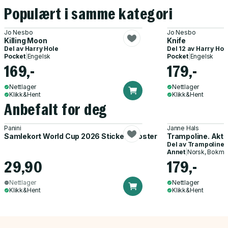
Populært i samme kategori
Jo Nesbo
Jo Nesbo
Killing Moon
Knife
Del av
Harry Hole
Del 12 av
Harry Hol
Pocket
|
Engelsk
Pocket
|
Engelsk
169,-
179,-
Nettlager
Nettlager
Klikk&Hent
Klikk&Hent
Anbefalt for deg
Panini
Janne Hals
Samlekort World Cup 2026 Sticker Booster
Trampoline. Akti
Del av
Trampoline
Annet
|
Norsk, Bokmå
29,90
179,-
Nettlager
Nettlager
Klikk&Hent
Klikk&Hent