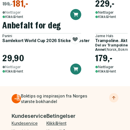
181,-
229,-
199,-
Nettlager
Nettlager
Klikk&Hent
Klikk&Hent
Anbefalt for deg
Panini
Janne Hals
Samlekort World Cup 2026 Sticker Booster
Trampoline. Akti
Del av
Trampoline
Annet
|
Norsk, Bokmå
29,90
179,-
Nettlager
Nettlager
Klikk&Hent
Klikk&Hent
Boktips og inspirasjon fra Norges
største bokhandel
Bunnmeny
Kundeservice
Betingelser
Kundeservice
Klikk&Hent