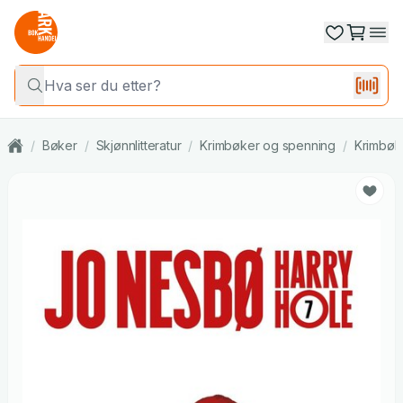
/
Bøker
/
Skjønnlitteratur
/
Krimbøker og spenning
/
Krimbøk