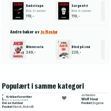
Rødstrupe
Sorgenfri
Bok 3 i serien
Bok 4 i serien
119,-
119,-
Andre bøker av
Jo Nesbø
Minnesota
Blod på snø
249,-
226,-
Populært i samme kategori
Harlan Coben
Jo Nesbo
Kritikerfavoritter
Den fremmede
Wolf Hour
Del av
Kaliber
Pocket
|
Engelsk
Pocket
|
Norsk, Bokmål