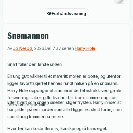
Forhåndsvisning
Snømannen
Av
Jo Nesbø
,
2026
.
Del 7 av serien
Harry Hole
.
Snart faller den første snøen.
En ung gutt våkner til et mareritt: moren er borte, og utenfor
ligger favorittskjerfet hennes rundt halsen på en snømann.
Harry Hole oppdager et alarmerende fellestrekk ved gamle
forsvinningssaker: gifte kvinner blir borte samme dag som
Etter hvert som snøen smelter, stiger frykten. Harry innser at
årets første snø faller.
han jakter på en morder som alltid ligger ett skritt foran, men
som stadig kommer nærmere.
Hver feil kan koste flere liv, kanskje også hans eget.