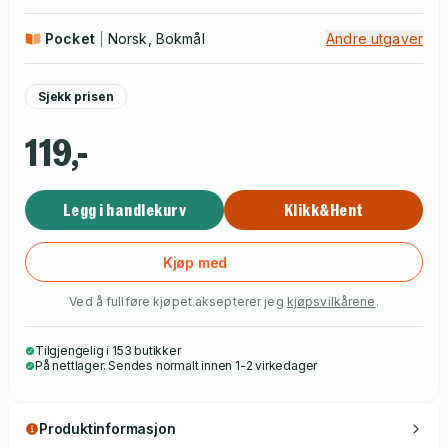
Pocket
Norsk, Bokmål
Andre utgaver
Sjekk prisen
119,-
Legg i handlekurv
Klikk&Hent
Kjøp med
Ved å fullføre kjøpet aksepterer jeg
kjøpsvilkårene
.
Tilgjengelig i 153 butikker
På nettlager. Sendes normalt innen 1-2 virkedager
Produktinformasjon