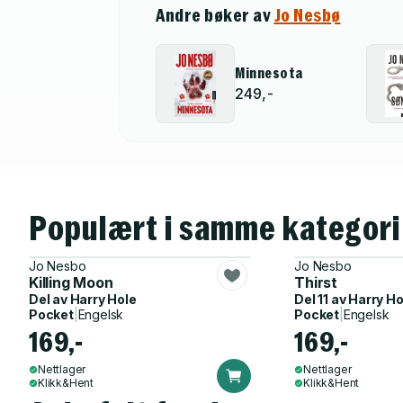
Andre bøker av
Jo Nesbø
Minnesota
249,-
Populært i samme kategori
Jo Nesbo
Jo Nesbo
Killing Moon
Thirst
Del av
Harry Hole
Del 11 av
Harry Ho
Pocket
|
Engelsk
Pocket
|
Engelsk
169,-
169,-
Nettlager
Nettlager
Klikk&Hent
Klikk&Hent