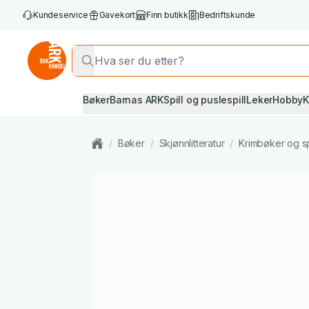
Kundeservice
Gavekort
Finn butikk
Bedriftskunde
Bøker
Barnas ARK
Spill og puslespill
Leker
Hobby
K
/
Bøker
/
Skjønnlitteratur
/
Krimbøker og s