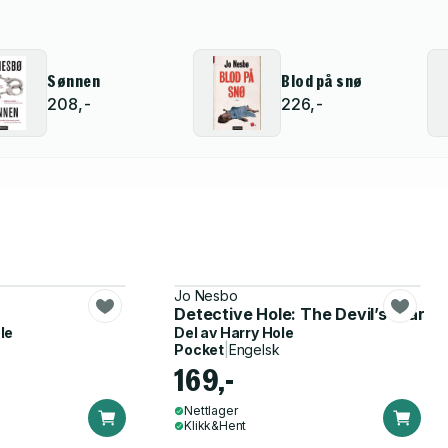
Sønnen
Blod på snø
208,-
226,-
Jo Nesbo
Detective Hole: The Devil’s Star
le
Del av
Harry Hole
Pocket
|
Engelsk
169,-
Nettlager
Klikk&Hent