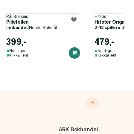
Pål Branæs
Hitster
Pillefellen
Hitster Original
Innbundet
|
Norsk, Bokmål
2–12 spillere
|
30–60
399,-
479,-
Nettlager
Nettlager
Klikk&Hent
Klikk&Hent
ARK Bokhandel