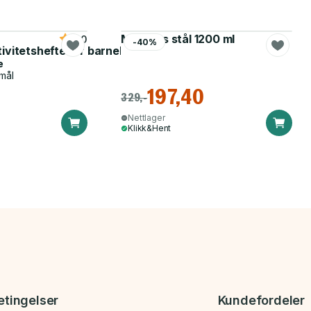
Matboks stål 1200 ml
5.0
-40%
tivitetshefte for barnehagen
e
mål
197,40
329,-
Nettlager
Klikk&Hent
etingelser
Kundefordeler