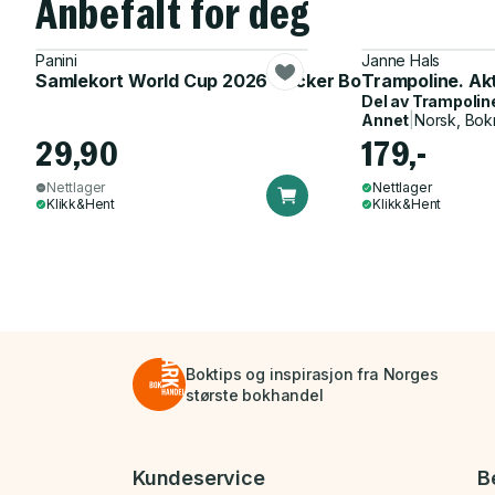
Anbefalt for deg
Panini
Janne Hals
Samlekort World Cup 2026 Sticker Booster
Trampoline. Ak
Del av
Trampolin
Annet
|
Norsk, Bok
29,90
179,-
Nettlager
Nettlager
Klikk&Hent
Klikk&Hent
Boktips og inspirasjon fra Norges
største bokhandel
Bunnmeny
Kundeservice
B