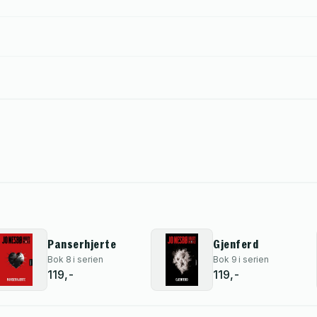
Panserhjerte
Gjenferd
Bok 8 i serien
Bok 9 i serien
119,-
119,-