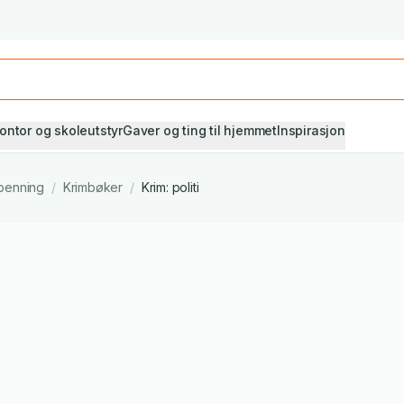
Studiestart! Alle* pensumbøker -20%
Se utvalget her
ontor og skoleutstyr
Gaver og ting til hjemmet
Inspirasjon
penning
/
Krimbøker
/
Krim: politi