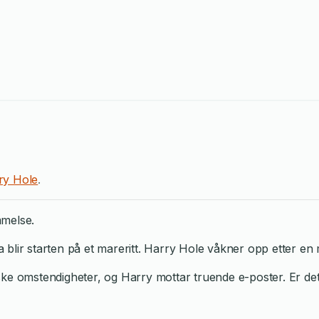
ry Hole
.
mmelse.
 blir starten på et mareritt. Harry Hole våkner opp etter e
ske omstendigheter, og Harry mottar truende e-poster. Er d