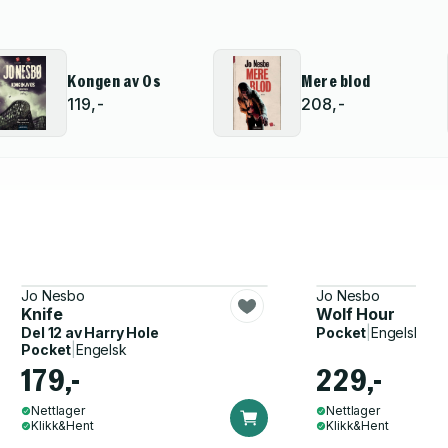
Kongen av Os
Mere blod
119,-
208,-
Jo Nesbo
Jo Nesbo
Knife
Wolf Hour
Del 12 av
Harry Hole
Pocket
|
Engelsk
Pocket
|
Engelsk
179,-
229,-
Nettlager
Nettlager
Klikk&Hent
Klikk&Hent