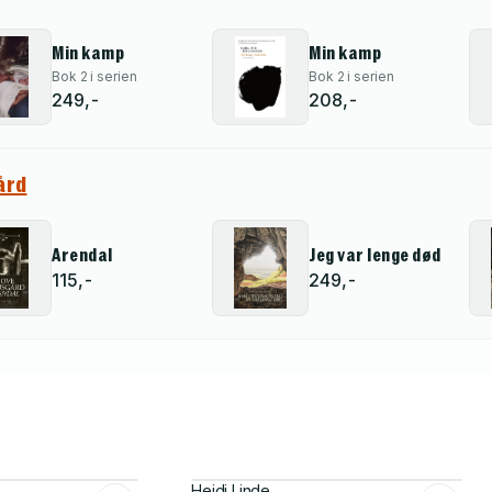
Min kamp
Min kamp
Bok 2 i serien
Bok 2 i serien
249,-
208,-
ård
Arendal
Jeg var lenge død
115,-
249,-
Heidi Linde