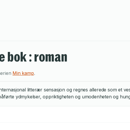
e bok : roman
serien
Min kamp
.
nternasjonal litterær sensasjon og regnes allerede som et ve
åførte ydmykelser, oppriktigheten og umodenheten og hungere