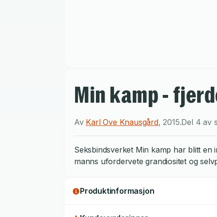
Min kamp - fjerd
Av
Karl Ove Knausgård
,
2015
.
Del 4 av 
Seksbindsverket Min kamp har blitt en i
manns ufordervete grandiositet og selvp
Produktinformasjon