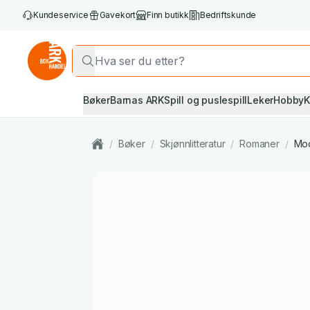
Kundeservice
Gavekort
Finn butikk
Bedriftskunde
Bøker
Barnas ARK
Spill og puslespill
Leker
Hobby
K
/
Bøker
/
Skjønnlitteratur
/
Romaner
/
Mod