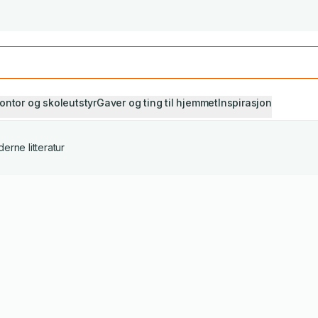
Studiestart! Alle* pensumbøker -20%
Se utvalget her
ontor og skoleutstyr
Gaver og ting til hjemmet
Inspirasjon
erne litteratur