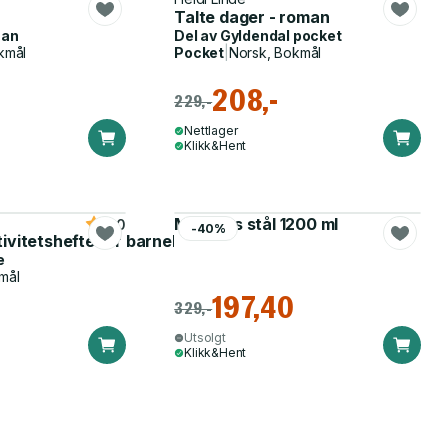
Talte dager - roman
man
Del av
Gyldendal pocket
kmål
Pocket
|
Norsk, Bokmål
208,-
229,-
Nettlager
Klikk&Hent
Matboks stål 1200 ml
5.0
-40%
tivitetshefte for barnehagen
e
mål
197,40
329,-
Utsolgt
Klikk&Hent