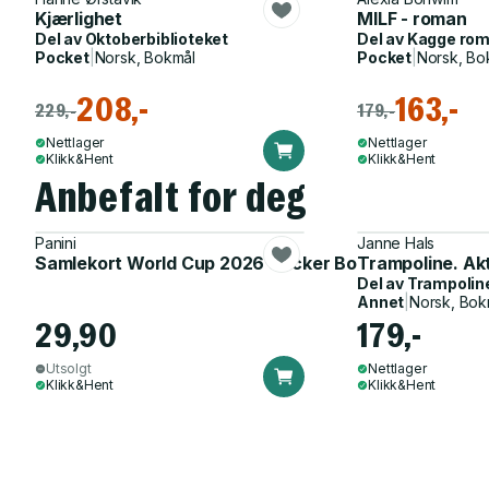
Kjærlighet
MILF - roman
Del av
Oktoberbiblioteket
Del av
Kagge ro
Pocket
|
Norsk, Bokmål
Pocket
|
Norsk, Bo
208,-
163,-
229,-
179,-
Nettlager
Nettlager
Klikk&Hent
Klikk&Hent
Anbefalt for deg
Panini
Janne Hals
Samlekort World Cup 2026 Sticker Booster
Trampoline. Ak
Del av
Trampolin
Annet
|
Norsk, Bok
29,90
179,-
Utsolgt
Nettlager
Klikk&Hent
Klikk&Hent