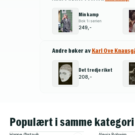
Min kamp
Bok 1 i serien
249,-
Andre bøker av
Karl Ove Knausg
Det tredje riket
208,-
Populært i samme kategori
Hanne Ørstavik
Alexia Bohwim