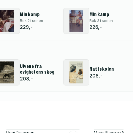
Min kamp
Min kamp
Bok 2 i serien
Bok 3 i serien
229,-
226,-
Ulvene fra
Nattskolen
evighetens skog
208,-
208,-
Unni Dragsnes
Maria Navarro Skar