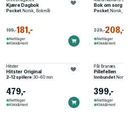
Kjære Dagbok
Bok om sorg - (fo
Pocket
|
Norsk, Bokmål
Pocket
|
Norsk, Bok
181,-
208,-
199,-
229,-
Nettlager
Nettlager
Klikk&Hent
Klikk&Hent
Hitster
Pål Branæs
Hitster Original
Pillefellen
2–12 spillere
|
30–60 min
Innbundet
|
Norsk, 
479,-
399,-
Nettlager
Nettlager
Klikk&Hent
Klikk&Hent