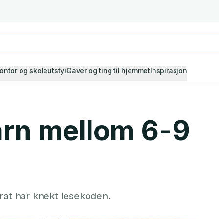
Studiestart! Alle* pensumbøker -20%
Se utvalget her
ontor og skoleutstyr
Gaver og ting til hjemmet
Inspirasjon
arn mellom 6-9
rat har knekt lesekoden.