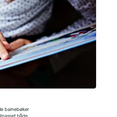
ode barnebøker
tilpasset både