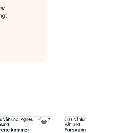
er
ngt
as Våhlund, Agnes
Elias Våhlund, Agnes
4.7
4.8
hlund
Våhlund
vene kommer
Forsvunnet