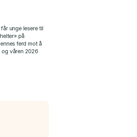
får unge lesere til
rhelter» på
hennes ferd mot å
n og våren 2026