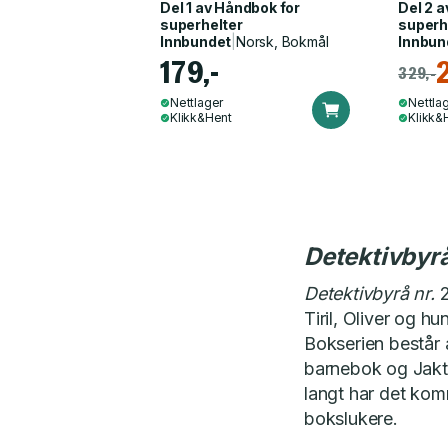
Del 1 av
Håndbok for
Del 2 
superhelter
superh
Innbundet
|
Norsk, Bokmål
Innbun
179,-
329,-
Nettlager
Nettla
Klikk&Hent
Klikk&
Detektivbyrå
Detektivbyrå nr.
2
Tiril, Oliver og h
Bokserien består 
barnebok og Jakte
langt har det kom
bokslukere.