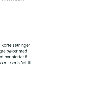
 korte setninger
engre bøker med
t har startet å
ser lesenivået til