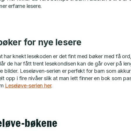
r erfarne lesere.
bøker for nye lesere
t har knekt lesekoden er det fint med bøker med få ord,
 Når de har fått trent lesekondisen kan de går over på l
e bilder. Leseløven-serien er perfekt for barn som akkura
lt opp i fire nivåer slik at man lett finner en bok som pas
om
Leseløve-serien her
.
seløve-bøkene