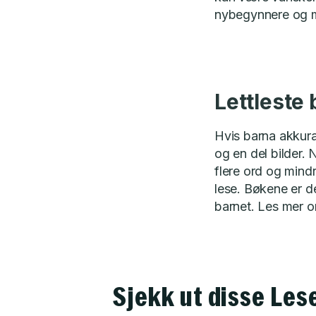
nybegynnere og me
Lettleste 
Hvis barna akkura
og en del bilder.
flere ord og mindr
lese. Bøkene er de
barnet. Les mer 
Sjekk ut disse Le