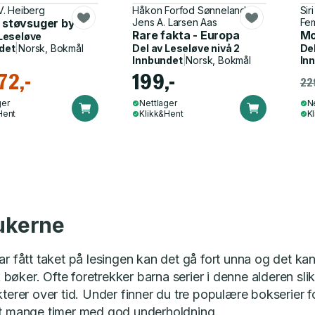
V. Heiberg
Håkon Forfod Sønneland,
Sir
 støvsuger byen
Jens A. Larsen Aas
Fe
Rare fakta - Europa
Mo
Leseløve
det
|
Norsk, Bokmål
Del av
Leseløve nivå 2
De
Innbundet
|
Norsk, Bokmål
In
72,-
199,-
22
ger
Nettlager
N
Hent
Klikk&Hent
K
ukerne
ar fått taket på lesingen kan det gå fort unna og det ka
øker. Ofte foretrekker barna serier i denne alderen slik
kterer over tid. Under finner du tre populære bokserier 
et mange timer med god underholdning.