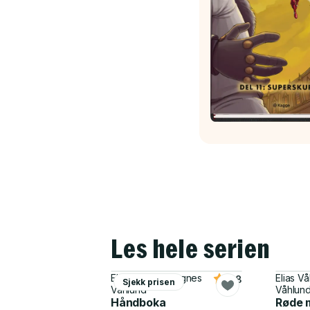
Les hele serien
Elias Våhlund, Agnes
Elias V
4.8
Sjekk prisen
Våhlund
Våhlun
Håndboka
Røde 