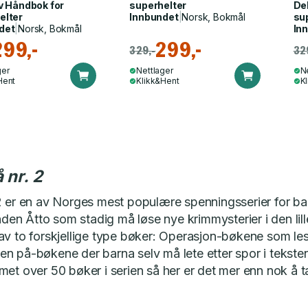
av
Håndbok for
superhelter
De
elter
Innbundet
|
Norsk, Bokmål
su
det
|
Norsk, Bokmål
In
299,-
299,-
329,-
32
ger
Nettlager
N
Hent
Klikk&Hent
K
 nr. 2
 er en av Norges mest populære spenningsserier for bar
unden Åtto som stadig må løse nye krimmysterier i den lil
av to forskjellige type bøker: Operasjon-bøkene som le
n på-bøkene der barna selv må lete etter spor i tekste
met over 50 bøker i serien så her er det mer enn nok å t