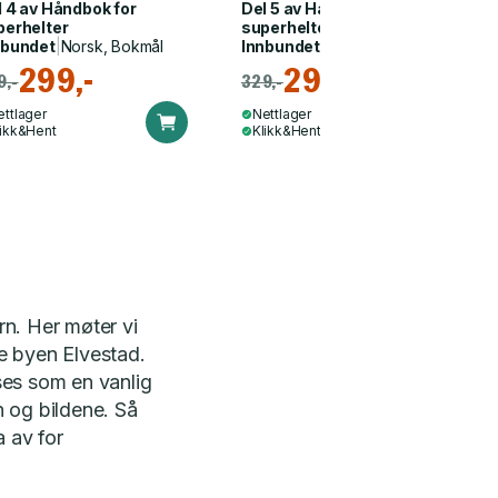
l 4 av
Håndbok for
Del 5 av
Håndbok for
perhelter
superhelter
nbundet
|
Norsk, Bokmål
Innbundet
|
Norsk, Bokmål
299,-
299,-
9,-
329,-
ettlager
Nettlager
likk&Hent
Klikk&Hent
n. Her møter vi
le byen Elvestad.
ses som en vanlig
n og bildene. Så
a av for