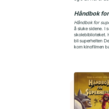
Håndbok for
Håndbok for supe
å sluke sidene. I
skolebiblioteket.
bli superhelten D
kom kinofilmen ba