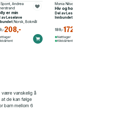
i Spont, Andrea
Monia Nilsen
merstrand
Hiv og hoi!
lly er min
Del av
Leseløve nivå 1
l av
Leseløve
Innbundet
|
Norsk, Bokmål
nbundet
|
Norsk, Bokmål
208,-
172,-
9,-
189,-
ettlager
Nettlager
likk&Hent
Klikk&Hent
n være vanskelig å
 at de kan følge
for barn mellom 6