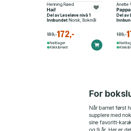
Henning Røed
Anette 
Hai!
Pappa
Del av
Leseløve nivå 1
Del av
Innbundet
|
Norsk, Bokmål
Innbun
172,-
1
189,-
189,-
Nettlager
Nettla
Klikk&Hent
Klikk&
For boksl
Når barnet først h
supplere med nok b
sine favoritt-kara
og 9 år. Her er d