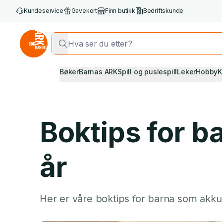
Kundeservice
Gavekort
Finn butikk
Bedriftskunde
Bøker
Barnas ARK
Spill og puslespill
Leker
Hobby
K
Boktips for b
år
Her er våre boktips for barna som akku