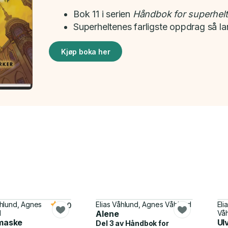
Bok 11 i serien
Håndbok for superhelt
Superheltenes farligste oppdrag så la
Kjøp boka her
åhlund, Agnes
Elias Våhlund, Agnes Våhlund
Eli
5.0
d
Alene
Vå
maske
Ul
Del 3 av
Håndbok for