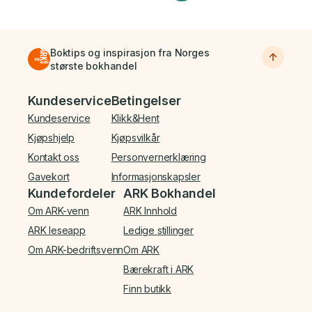
Boktips og inspirasjon fra Norges
største bokhandel
Bunnmeny
Kundeservice
Betingelser
Kundeservice
Klikk&Hent
Kjøpshjelp
Kjøpsvilkår
Kontakt oss
Personvernerklæring
Gavekort
Informasjonskapsler
Kundefordeler
ARK Bokhandel
Om ARK-venn
ARK Innhold
ARK leseapp
Ledige stillinger
Om ARK-bedriftsvenn
Om ARK
Bærekraft i ARK
Finn butikk