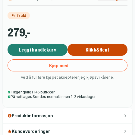
Fri frakt
279,-
Legg i handlekurv
Klikk&Hent
Kjøp med
Ved å fullføre kjøpet aksepterer jeg
kjøpsvilkårene
.
Tilgjengelig i 145 butikker
På nettlager. Sendes normalt innen 1-2 virkedager
Produktinformasjon
Kundevurderinger