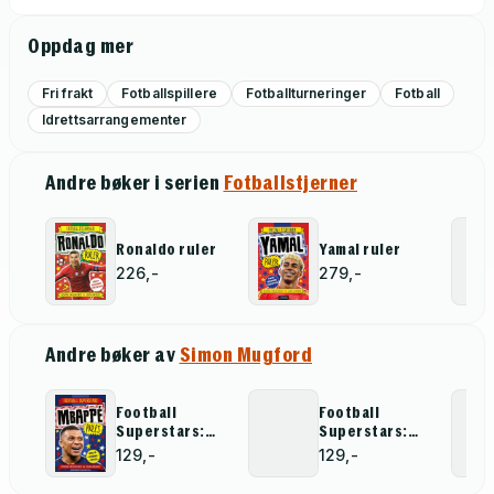
Oppdag mer
Fri frakt
Fotballspillere
Fotballturneringer
Fotball
Idrettsarrangementer
Andre bøker i serien
Fotballstjerner
Ronaldo ruler
Yamal ruler
226,-
279,-
Andre bøker av
Simon Mugford
Football
Football
Superstars:
Superstars:
Mbappé Rules
Haaland Rules
129,-
129,-