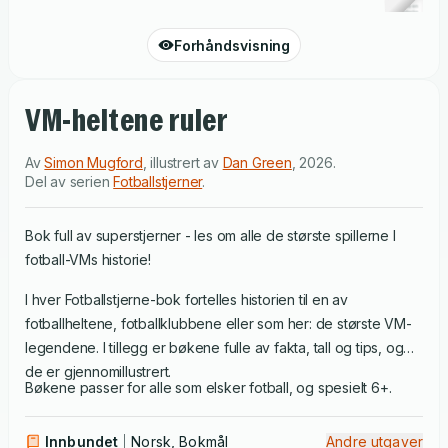
Forhåndsvisning
VM-heltene ruler
Av
Simon Mugford
,
illustrert av
Dan Green
,
2026
.
Del av serien
Fotballstjerner
.
Bok full av superstjerner - les om alle de største spillerne I
fotball-VMs historie!
I hver Fotballstjerne-bok fortelles historien til en av
fotballheltene, fotballklubbene eller som her: de største VM-
legendene. I tillegg er bøkene fulle av fakta, tall og tips, og
de er gjennomillustrert.
Bøkene passer for alle som elsker fotball, og spesielt 6+.
Innbundet
Norsk, Bokmål
Andre utgaver