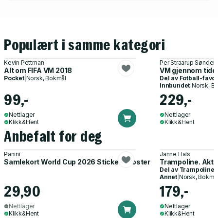
Populært i samme kategori
Kevin Pettman
Per Straarup Sønder
Alt om FIFA VM 2018
VM gjennom tide
Pocket
|
Norsk, Bokmål
Del av
Fotball-favor
Innbundet
|
Norsk, B
99,-
229,-
Nettlager
Nettlager
Klikk&Hent
Klikk&Hent
Anbefalt for deg
Panini
Janne Hals
Samlekort World Cup 2026 Sticker Booster
Trampoline. Akti
Del av
Trampoline
Annet
|
Norsk, Bokmå
29,90
179,-
Nettlager
Nettlager
Klikk&Hent
Klikk&Hent