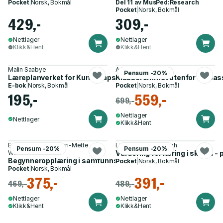
Pocket
|
Norsk, Bokmål
Del 11 av
MusPed:Research
Pocket
|
Norsk, Bokmål
429,-
309,-
Nettlager
Nettlager
Klikk&Hent
Klikk&Hent
Malin Saabye
Arne N. Jordet
Pensum -20%
Læreplanverket for Kunnskapsløftet 2020 - grunnskolen
Klasserommet utenfor - tilpass
E-bok
|
Norsk, Bokmål
Pocket
|
Norsk, Bokmål
195,-
559,-
699,-
Nettlager
Nettlager
Klikk&Hent
Espen Helgesen, Kari-Mette
Lillian Gran, Roar Engh
Pensum -20%
Pensum -20%
Walmann Hidle
Vurdering for læring i skolen -
Begynneropplæring i samfunnsfag
Pocket
|
Norsk, Bokmål
Pocket
|
Norsk, Bokmål
375,-
391,-
469,-
489,-
Nettlager
Nettlager
Klikk&Hent
Klikk&Hent