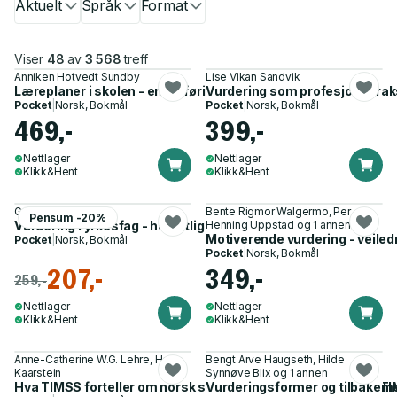
Aktuelt
Språk
Format
Viser
48
av
3 568
treff
Anniken Hotvedt Sundby
Lise Vikan Sandvik
Læreplaner i skolen - en innføring
Vurdering som profesjonspraksi
Pocket
|
Norsk, Bokmål
Pocket
|
Norsk, Bokmål
469,-
399,-
Nettlager
Nettlager
Klikk&Hent
Klikk&Hent
Grete Haaland
Bente Rigmor Walgermo, Per
Pensum -20%
Vurdering i yrkesfag - helhetlig yrkeskompetanse
Henning Uppstad og 1 annen
Motiverende vurdering - veiledn
Pocket
|
Norsk, Bokmål
Pocket
|
Norsk, Bokmål
207,-
349,-
259,-
Nettlager
Nettlager
Klikk&Hent
Klikk&Hent
Anne-Catherine W.G. Lehre, Hege
Bengt Arve Haugseth, Hilde
Kaarstein
Synnøve Blix og 1 annen
Hva TIMSS forteller om norsk skole - sekundæranalyser av 
Vurderingsformer og tilbakemel