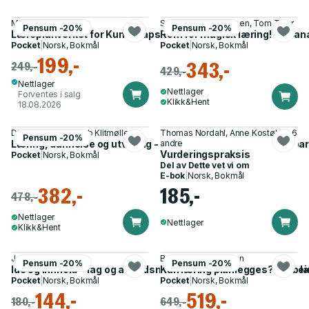
Malin Saabye
Svein-Erik Andreassen, Tom Tiller
Pensum -20%
Pensum -20%
Læreplanverket for Kunnskapsløftet 2020 - Grunnskolen
Rom for magisk læring! - en a
Pocket
|
Norsk, Bokmål
Pocket
|
Norsk, Bokmål
199,-
343,-
249,-
429,-
Nettlager
Nettlager
Forventes i salg
Klikk&Hent
18.08.2026
Dion Sommer, Jacob Klitmøller
Thomas Nordahl, Anne Kostøl og 6
Pensum -20%
Læring, dannelse og utvikling - kvalifisering for fremtiden i b
andre
Vurderingspraksis
Pocket
|
Norsk, Bokmål
Del av
Dette vet vi om
E-bok
|
Norsk, Bokmål
382,-
185,-
478,-
Nettlager
Nettlager
Klikk&Hent
Jakob Kvalvaag
Britt Ulstrup Engelsen
Pensum -20%
Pensum -20%
Ide og innhold - fag og arbeidsmåter gjennom 13 skoleår : en l
Kan læring planlegges? - arbei
Pocket
|
Norsk, Bokmål
Pocket
|
Norsk, Bokmål
144,-
519,-
180,-
649,-