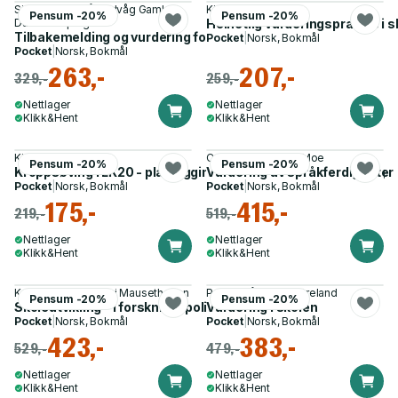
Siv Therese Måseidvåg Gamlem,
Kjell Evensen
Pensum -20%
Pensum -20%
David Keeping
Helhetlig vurderingspraksis i s
Tilbakemelding og vurdering for læring
Pocket
|
Norsk, Bokmål
Pocket
|
Norsk, Bokmål
263,-
207,-
329,-
259,-
Nettlager
Nettlager
Klikk&Hent
Klikk&Hent
Kjell Evensen
Cecilie Carlsen, Eli Moe
Pensum -20%
Pensum -20%
Kroppsøving i LK20 - planlegging, undervisning og vurdering
Vurdering av språkferdigheter
Pocket
|
Norsk, Bokmål
Pocket
|
Norsk, Bokmål
175,-
415,-
219,-
519,-
Nettlager
Nettlager
Klikk&Hent
Klikk&Hent
Kristin Helstad, Sølvi Mausethagen
Per Lauvås, Arvid Ytreland
Pensum -20%
Pensum -20%
Skoleutvikling - i forskning, politikk og praksis
Vurdering i skolen
Pocket
|
Norsk, Bokmål
Pocket
|
Norsk, Bokmål
423,-
383,-
529,-
479,-
Nettlager
Nettlager
Klikk&Hent
Klikk&Hent