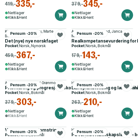
335,-
345,-
419,-
379,-
Nettlager
Nettlager
Klikk&Hent
Klikk&Hent
Kjersti Rognes Solbu, Marte
Anette Lund Follestad, Janca
Pensum -20%
Pensum -20%
Blikstad-Balas
Molthe van Doorn
Det (nye) nye norskfaget
Realkompetansevurdering for li
Pocket
|
Norsk, Nynorsk
Pocket
|
Norsk, Bokmål
367,-
143,-
459,-
179,-
Nettlager
Nettlager
Klikk&Hent
Klikk&Hent
Arne Hole, Liv Sissel Grønmo
Halvor Bjørnsrud
Pensum -20%
Pensum -20%
Prioritering og progresjon i skolematematikken - en nøkkel til
Læreplanutvikling og lærersa
Pocket
|
Norsk, Bokmål
Pocket
|
Norsk, Bokmål
303,-
210,-
379,-
263,-
Nettlager
Nettlager
Klikk&Hent
Klikk&Hent
Valgfag på ungdomstrinnet
Halvard Hølleland
Pensum -20%
Pensum -20%
På vei mot Kunnskapsløftet - b
Pocket
|
Norsk, Bokmål