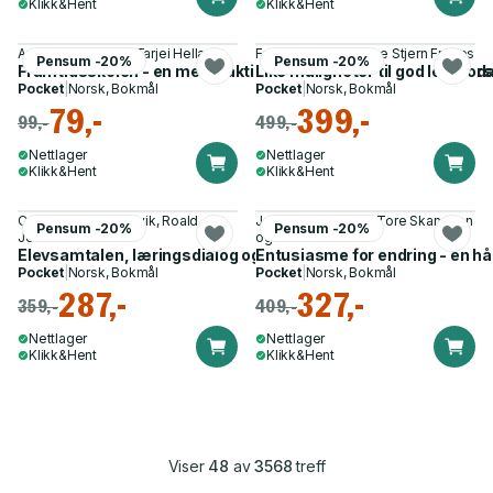
Klikk&Hent
Klikk&Hent
Audun Lysbakken, Tarjei Helland
Fredrik Jensen, Tove Stjern Frønes
Pensum -20%
Pensum -20%
Framtidsskolen - en mer praktisk, variert og litt lengre skoled
Like muligheter til god lesefor
Pocket
|
Norsk, Bokmål
Pocket
|
Norsk, Bokmål
79,-
399,-
99,-
499,-
Nettlager
Nettlager
Klikk&Hent
Klikk&Hent
Camilla Hauren Leirvik, Roald
Jarl Inge Wærness, Tore Skandsen
Pensum -20%
Pensum -20%
Jensen
og 2 andre
Elevsamtalen, læringsdialog og vurdering
Entusiasme for endring - en hå
Pocket
|
Norsk, Bokmål
Pocket
|
Norsk, Bokmål
287,-
327,-
359,-
409,-
Nettlager
Nettlager
Klikk&Hent
Klikk&Hent
Viser
48
av
3568
treff