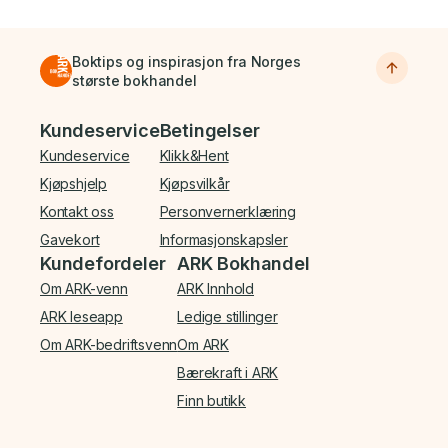
Boktips og inspirasjon fra Norges
største bokhandel
Bunnmeny
Kundeservice
Betingelser
Kundeservice
Klikk&Hent
Kjøpshjelp
Kjøpsvilkår
Kontakt oss
Personvernerklæring
Gavekort
Informasjonskapsler
Kundefordeler
ARK Bokhandel
Om ARK-venn
ARK Innhold
ARK leseapp
Ledige stillinger
Om ARK-bedriftsvenn
Om ARK
Bærekraft i ARK
Finn butikk