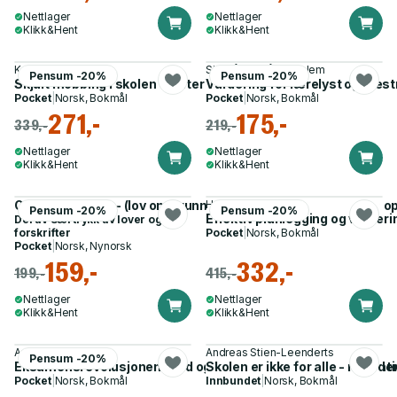
Nettlager
Nettlager
Klikk&Hent
Klikk&Hent
Kari Myklebust
Siv Måseidvåg Gamlem
Pensum -20%
Pensum -20%
Skjult mobbing i skolen - jenter og de viktige relasjonene
Vurdering for lærelyst og mest
Pocket
|
Norsk, Bokmål
Pocket
|
Norsk, Bokmål
271,-
175,-
339,-
219,-
Nettlager
Nettlager
Klikk&Hent
Klikk&Hent
Opplæringslova - (lov om grunnskolen og den vidaregåande opplæri
Henning Fjørtoft
Pensum -20%
Pensum -20%
Effektiv planlegging og vurderin
Del av
Særtrykk av lover og
forskrifter
Pocket
|
Norsk, Bokmål
Pocket
|
Norsk, Nynorsk
159,-
332,-
199,-
415,-
Nettlager
Nettlager
Klikk&Hent
Klikk&Hent
Arild Raaheim
Andreas Stien-Leenderts
Pensum -20%
Eksamensrevolusjonen - råd og tips om eksamen og alternat
Skolen er ikke for alle - men den
Pocket
|
Norsk, Bokmål
Innbundet
|
Norsk, Bokmål