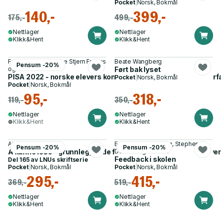
Pocket
|
Norsk, Bokmål
140,-
399,-
175,-
499,-
Nettlager
Nettlager
Klikk&Hent
Klikk&Hent
Fredrik Jensen, Tove Stjern Frønes
Beate Wangberg
Pensum -20%
og 3 andre
Ført bak lyset
PISA 2022 - norske elevers kompetanse i matematikk, naturfa
Pocket
|
Norsk, Bokmål
Pocket
|
Norsk, Bokmål
95,-
318,-
119,-
350,-
Nettlager
Nettlager
Klikk&Hent
Klikk&Hent
Atle Skaftun
Egil Weider Hartberg, Stephen
Pensum -20%
Pensum -20%
Å kunne lese - grunnleggende ferdigheter og nasjonale prøver
Dobson og 1 annen
Feedback i skolen
Del 165 av
LNUs skriftserie
Pocket
|
Norsk, Bokmål
Pocket
|
Norsk, Bokmål
295,-
415,-
369,-
519,-
Nettlager
Nettlager
Klikk&Hent
Klikk&Hent