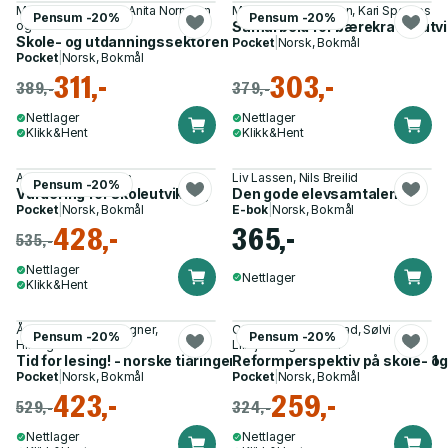
May Britt Postholm, Anita Normann
Marianne Maugesten, Kari Spernes
Pensum -20%
Pensum -20%
og 4 andre
Samarbeid for bærekraftig utvik
Skole- og utdanningssektoren i utvikling
Pocket
|
Norsk, Bokmål
Pocket
|
Norsk, Bokmål
311,-
303,-
389,-
379,-
Nettlager
Nettlager
Klikk&Hent
Klikk&Hent
Astrid Birgitte Eggen
Liv Lassen, Nils Breilid
Pensum -20%
Vurdering for skoleutvikling
Den gode elevsamtalen
Pocket
|
Norsk, Bokmål
E-bok
|
Norsk, Bokmål
428,-
365,-
535,-
Nettlager
Nettlager
Klikk&Hent
Åse Kari Hansen Wagner,
Otto Laurits Fuglestad, Sølvi
Pensum -20%
Pensum -20%
Hildegunn Støle
Lillejord og 1 annen
Tid for lesing! - norske tiåringers leseforståelse i PIRLS 2021
Reformperspektiv på skole- og
Pocket
|
Norsk, Bokmål
Pocket
|
Norsk, Bokmål
423,-
259,-
529,-
324,-
Nettlager
Nettlager