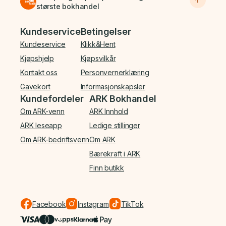
største bokhandel
Bunnmeny
Kundeservice
Betingelser
Kundeservice
Klikk&Hent
Kjøpshjelp
Kjøpsvilkår
Kontakt oss
Personvernerklæring
Gavekort
Informasjonskapsler
Kundefordeler
ARK Bokhandel
Om ARK-venn
ARK Innhold
ARK leseapp
Ledige stillinger
Om ARK-bedriftsvenn
Om ARK
Bærekraft i ARK
Finn butikk
Facebook
Instagram
TikTok