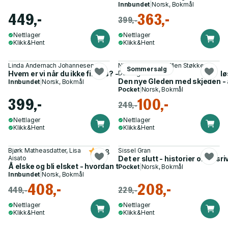
Innbundet
|
Norsk, Bokmål
449,-
363,-
399,-
Nettlager
Nettlager
Klikk&Hent
Klikk&Hent
Linda Andernach Johannesen
Nina Brochmann, Ellen Støkken
Sommersalg
Hvem er vi når du ikke finnes? - fortellinger om ufrivillig barnl
Dahl og 1 annen
Den nye Gleden med skjeden - a
Innbundet
|
Norsk, Bokmål
Pocket
|
Norsk, Bokmål
399,-
100,-
249,-
Nettlager
Nettlager
Klikk&Hent
Klikk&Hent
Bjørk Matheasdatter, Lisa
Sissel Gran
4.8
Aisato
Det er slutt - historier om løsri
Å elske og bli elsket - hvordan ta vare på kjærligheten?
Pocket
|
Norsk, Bokmål
Innbundet
|
Norsk, Bokmål
408,-
208,-
449,-
229,-
Nettlager
Nettlager
Klikk&Hent
Klikk&Hent