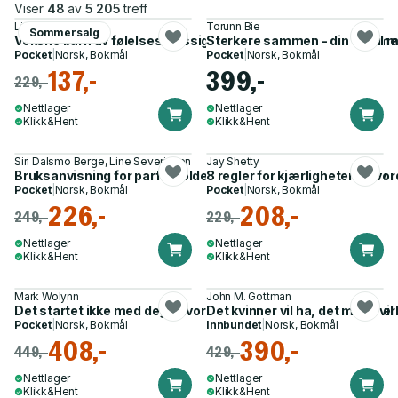
Viser
48
av
5 205
treff
Lindsay C. Gibson
Torunn Bie
Sommersalg
Voksne barn av følelsesmessig umodne foreldre - slik kommer
Sterkere sammen - din vei til 
Pocket
|
Norsk, Bokmål
Pocket
|
Norsk, Bokmål
137,-
399,-
229,-
Nettlager
Nettlager
Klikk&Hent
Klikk&Hent
Siri Dalsmo Berge, Line Severinsen
Jay Shetty
Bruksanvisning for parforholdet - veien til et sunnere samliv
8 regler for kjærligheten - hvor
Pocket
|
Norsk, Bokmål
Pocket
|
Norsk, Bokmål
226,-
208,-
249,-
229,-
Nettlager
Nettlager
Klikk&Hent
Klikk&Hent
Mark Wolynn
John M. Gottman
Det startet ikke med deg - hvordan nedarvede familietraumer f
Det kvinner vil ha, det menn vil 
Pocket
|
Norsk, Bokmål
Innbundet
|
Norsk, Bokmål
408,-
390,-
449,-
429,-
Nettlager
Nettlager
Klikk&Hent
Klikk&Hent