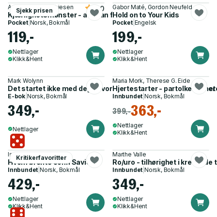
Anniken Lien Mathiesen
Gabor Maté, Gordon Neufeld
5.0
Sjekk prisen
Kjærlighetsmønster - alle kan finne ekte kjærlighet
Hold on to Your Kids
Pocket
|
Norsk, Bokmål
Pocket
|
Engelsk
119,-
199,-
Nettlager
Nettlager
Klikk&Hent
Klikk&Hent
Mark Wolynn
Maria Mork, Therese G. Eide
Det startet ikke med deg - hvordan nedarvede familietraumer f
Hjertestarter - partolkens met
E-bok
|
Norsk, Bokmål
Innbundet
|
Norsk, Bokmål
349,-
363,-
399,-
Nettlager
Nettlager
Klikk&Hent
Isalill Kolpus
Marthe Valle
Kritikerfavoritter
Hvem brente John Savio?
Ro/uro - tilhørighet i krevende 
Innbundet
|
Norsk, Bokmål
Innbundet
|
Norsk, Bokmål
429,-
349,-
Nettlager
Nettlager
Klikk&Hent
Klikk&Hent