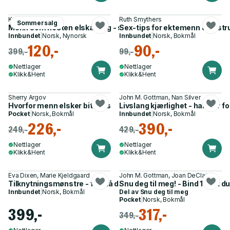
Katrine Sele
Ruth Smythers
Sommersalg
Menn som nesten elska meg - sju års lengt etter kjærleiken
Sex-tips for ektemenn & hustru
Innbundet
|
Norsk, Nynorsk
Innbundet
|
Norsk, Bokmål
120,-
90,-
399,-
99,-
Nettlager
Nettlager
Klikk&Hent
Klikk&Hent
Sherry Argov
John M. Gottman, Nan Silver
Hvorfor menn elsker bitches
Livslang kjærlighet - han har fo
Pocket
|
Norsk, Bokmål
Innbundet
|
Norsk, Bokmål
226,-
390,-
249,-
429,-
Nettlager
Nettlager
Klikk&Hent
Klikk&Hent
Eva Dixen, Marie Kjeldgaard
John M. Gottman, Joan DeClaire
Tilknytningsmønstre - forstå ditt mønster og finn trygghet
Snu deg til meg! - Bind 1 : det 
Innbundet
|
Norsk, Bokmål
Del av
Snu deg til meg
Pocket
|
Norsk, Bokmål
399,-
317,-
349,-