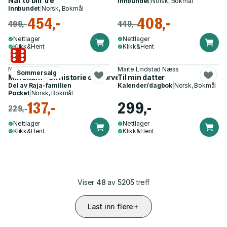
Når to blir tre
Innbundet
|
Norsk, Bokmål
Innbundet
|
Norsk, Bokmål
454,-
408,-
499,-
449,-
Nettlager
Nettlager
Klikk&Hent
Klikk&Hent
Nadia Ansar
Marte Lindstad Næss
Sommersalg
Min skam - en historie om forventninger og løsrivelse
Til min datter
Del av
Raja-familien
Kalender/dagbok
|
Norsk, Bokmål
Pocket
|
Norsk, Bokmål
137,-
299,-
229,-
Nettlager
Nettlager
Klikk&Hent
Klikk&Hent
Viser
48
av
5205
treff
Last inn flere