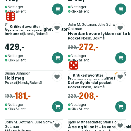
Nettlager
Nettlager
Klikk&Hent
Klikk&Hent
Siri Hustvedt
John M. Gottman, Julie Schwartz
Kritikerfavoritter
Gjenferd - en kjærlighetshistorie
Gottman
Hvordan bevare lykken når to blir
Innbundet
|
Norsk, Bokmål
Pocket
|
Norsk, Bokmål
429,-
272,-
299,-
Nettlager
Nettlager
Klikk&Hent
Klikk&Hent
Susan Johnson
Tara Westover
4.5
Kritikerfavoritter
Hold meg
Noe tapt og noe vunnet
Pocket
|
Norsk, Bokmål
Del av
Gyldendal pocket
Pocket
|
Norsk, Bokmål
181,-
208,-
199,-
229,-
Nettlager
Nettlager
Klikk&Hent
Klikk&Hent
John M. Gottman, Julie Schwartz
Bjørk Matheasdatter, Stian Hole
Gottman
Å se og bli sett - ta vare på flo