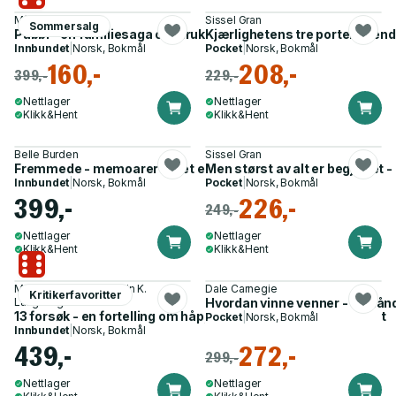
Mímir Kristjánsson
Sissel Gran
Sommersalg
Pabbi - en familiesaga om drukkenskap
Kjærlighetens tre porter - ven
Innbundet
|
Norsk, Bokmål
Pocket
|
Norsk, Bokmål
160,-
208,-
399,-
229,-
Nettlager
Nettlager
Klikk&Hent
Klikk&Hent
Belle Burden
Sissel Gran
Fremmede - memoarer fra et ekteskap
Men størst av alt er begjæret - k
Innbundet
|
Norsk, Bokmål
Pocket
|
Norsk, Bokmål
399,-
226,-
249,-
Nettlager
Nettlager
Klikk&Hent
Klikk&Hent
Maren Ørstavik, Øystein K.
Dale Carnegie
Kritikerfavoritter
Langberg
Hvordan vinne venner - en hånd
13 forsøk - en fortelling om håp, skam og ufrivillig barnløshet
Pocket
|
Norsk, Bokmål
Innbundet
|
Norsk, Bokmål
439,-
272,-
299,-
Nettlager
Nettlager