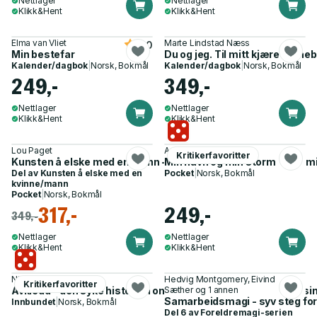
Nettlager
Nettlager
Klikk&Hent
Klikk&Hent
Elma van Vliet
Marte Lindstad Næss
5.0
Min bestefar
Du og jeg. Til mitt kjære barne
Kalender/dagbok
|
Norsk, Bokmål
Kalender/dagbok
|
Norsk, Bokmål
249,-
349,-
Nettlager
Nettlager
Klikk&Hent
Klikk&Hent
Lou Paget
Arundhati Roy
Kritikerfavoritter
Kunsten å elske med en mann - teknikkene som får han til å m
Min havn og min storm
Del av
Kunsten å elske med en
Pocket
|
Norsk, Bokmål
kvinne/mann
Pocket
|
Norsk, Bokmål
317,-
249,-
349,-
Nettlager
Nettlager
Klikk&Hent
Klikk&Hent
Nina Brochmann
Hedvig Montgomery, Eivind
Kritikerfavoritter
Avkledd - den syke historien om kvinners seksualitet i medisi
Sæther og 1 annen
Samarbeidsmagi - syv steg for 
Innbundet
|
Norsk, Bokmål
Del 6 av
Foreldremagi-serien