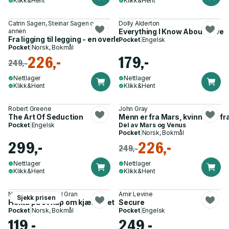
Klikk&Hent
Klikk&Hent
Catrin Sagen, Steinar Sagen og 1
Dolly Alderton
annen
Everything I Know About Love
Fra ligging til legging - en overlevelsesguide til paret
Pocket
|
Engelsk
Pocket
|
Norsk, Bokmål
226,-
179,-
249,-
Nettlager
Nettlager
Klikk&Hent
Klikk&Hent
Robert Greene
John Gray
The Art Of Seduction
Menn er fra Mars, kvinner er f
Pocket
|
Engelsk
Del av
Mars og Venus
Pocket
|
Norsk, Bokmål
299,-
226,-
249,-
Nettlager
Nettlager
Klikk&Hent
Klikk&Hent
Nora Skaug, Sissel Gran
Amir Levine
Sjekk prisen
Hekta på et håp om kjærlighet
Secure
Pocket
|
Norsk, Bokmål
Pocket
|
Engelsk
119,-
249,-