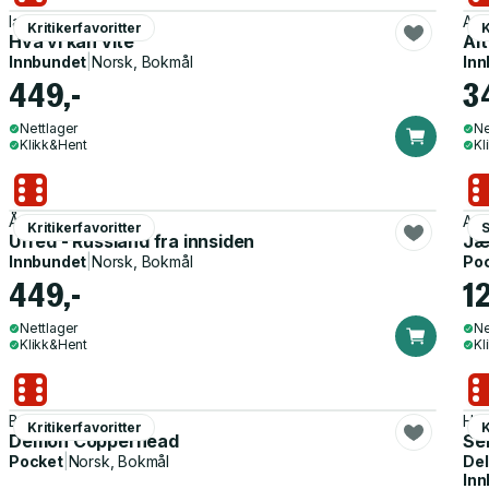
Ian McEwan
Ant
Kritikerfavoritter
K
Hva vi kan vite
Al
Innbundet
|
Norsk, Bokmål
Inn
449,-
3
Nettlager
Ne
Klikk&Hent
Kl
Åsne Seierstad
And
Kritikerfavoritter
S
Ufred - Russland fra innsiden
Jæ
Innbundet
|
Norsk, Bokmål
Po
449,-
1
Nettlager
Ne
Klikk&Hent
Kl
Barbara Kingsolver
Hal
Kritikerfavoritter
K
Demon Copperhead
Sek
Pocket
|
Norsk, Bokmål
Del
Inn