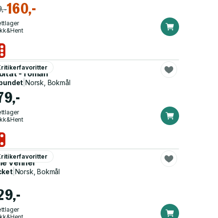
160,-
,-
ttlager
ikk&Hent
is Ørntoft
ritikerfavoritter
bitat - roman
bundet
|
Norsk, Bokmål
79,-
ttlager
ikk&Hent
drik Backman
ritikerfavoritter
ne venner
cket
|
Norsk, Bokmål
29,-
ttlager
ikk&Hent