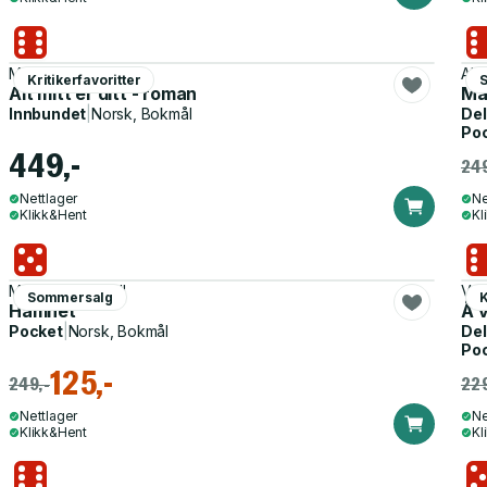
Maria Sand
Ale
Kritikerfavoritter
Alt mitt er ditt - roman
Ma
Innbundet
|
Norsk, Bokmål
Del
Po
449,-
249
Nettlager
Ne
Klikk&Hent
Kl
Maggie O'Farrell
Val
Sommersalg
K
Hamnet
Å 
Pocket
|
Norsk, Bokmål
Del
Po
125,-
249,-
229
Nettlager
Ne
Klikk&Hent
Kl