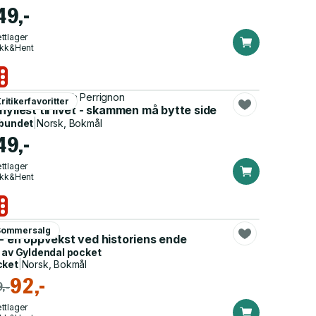
49,-
ttlager
ikk&Hent
èle Pelicot, Judith Perrignon
ritikerfavoritter
 roman for ungdom
hyllest til livet - skammen må bytte side
bundet
|
Norsk, Bokmål
49,-
ttlager
ikk&Hent
 Ypi
Sommersalg
 - en oppvekst ved historiens ende
 av
Gyldendal pocket
cket
|
Norsk, Bokmål
92,-
,-
ttlager