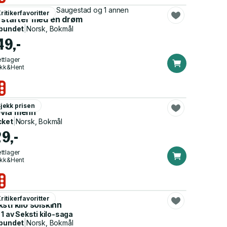
onio Nusa, Frode Saugestad og 1 annen
ritikerfavoritter
t starter med en drøm
bundet
|
Norsk, Bokmål
49,-
ttlager
ikk&Hent
rev Walden
jekk prisen
vla menn
cket
|
Norsk, Bokmål
29,-
ttlager
ikk&Hent
lgrímur Helgason
ritikerfavoritter
sti kilo solskinn
 1 av
Seksti kilo-saga
bundet
|
Norsk, Bokmål