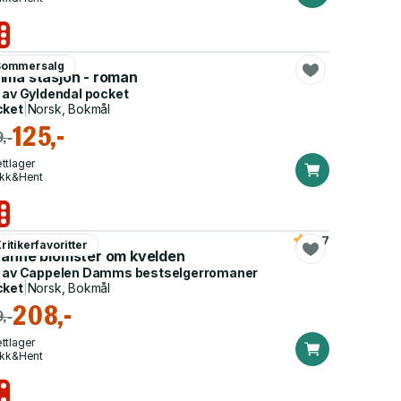
x Schulman
Sommersalg
lma stasjon - roman
 av
Gyldendal pocket
cket
|
Norsk, Bokmål
125,-
,-
ttlager
ikk&Hent
érie Perrin
4.7
ritikerfavoritter
vanne blomster om kvelden
 av
Cappelen Damms bestselgerromaner
cket
|
Norsk, Bokmål
208,-
,-
ttlager
ikk&Hent