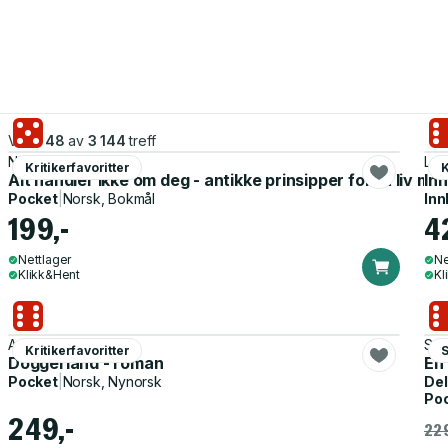
Viser
48
av
3 144
treff
Niels Overgaard
Lea
Kritikerfavoritter
K
Alt handler ikke om deg - antikke prinsipper for et liv me
In
Pocket
|
Norsk, Bokmål
Inn
199,-
4
Nettlager
Ne
Klikk&Hent
Kl
Agnes Ravatn
Sti
Kritikerfavoritter
Doggerland - roman
En 
Pocket
|
Norsk, Nynorsk
Del
Po
249,-
229