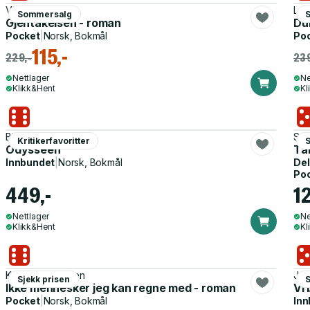
Vigdis Hjorth
Lar
Sommersalg
Gjentakelsen - roman
Du
Pocket
|
Norsk, Bokmål
Po
115,-
229,-
239
Nettlager
Ne
Klikk&Hent
Kl
Birger Emanuelsen
Sti
Kritikerfavoritter
S
Odysseen
Ta
Innbundet
|
Norsk, Bokmål
Del
Po
449,-
1
Nettlager
Ne
Klikk&Hent
Kl
Kyrre Andreassen
Joj
Sjekk prisen
Ikke mennesker jeg kan regne med - roman
Vi 
Pocket
|
Norsk, Bokmål
Inn