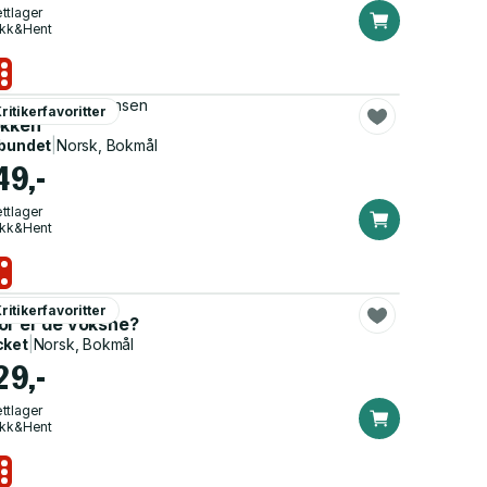
ttlager
ikk&Hent
s Saabye Christensen
ritikerfavoritter
økken
bundet
|
Norsk, Bokmål
49,-
ttlager
ikk&Hent
a Lykke
ritikerfavoritter
or er de voksne?
cket
|
Norsk, Bokmål
29,-
ttlager
ikk&Hent