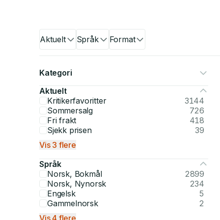
Aktuelt
Språk
Format
Kategori
Aktuelt
Kritikerfavoritter
3144
Sommersalg
726
Fri frakt
418
Sjekk prisen
39
Vis 3 flere
Språk
Norsk, Bokmål
2899
Norsk, Nynorsk
234
Engelsk
5
Gammelnorsk
2
Vis 4 flere