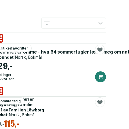
 Korsgaard
ritikerfavoritter
d sinnsro, frihet og mening
nen året er omme - hva 64 sommerfugler lærte meg om nat
bundet
|
Norsk, Bokmål
29,-
ttlager
ikk&Hent
an Hjelvin Andersen
Sommersalg
lykkelig familie
 1 av
Familien Löwborg
cket
|
Norsk, Bokmål
115,-
,-