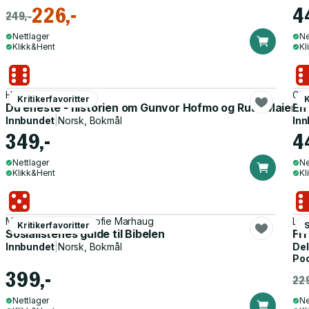
226,-
4
249,-
Nettlager
Ne
Klikk&Hent
Kl
Hilde Hagerup
Gis
Kritikerfavoritter
K
Du eneste - historien om Gunvor Hofmo og Ruth Maier :
En 
Innbundet
|
Norsk, Bokmål
Inn
349,-
4
Nettlager
Ne
Klikk&Hent
Kl
Mímir Kristjánsson, Sofie Marhaug
Lea
Kritikerfavoritter
Sosialistenes guide til Bibelen
Fri
Innbundet
|
Norsk, Bokmål
Del
Po
399,-
229
Nettlager
Ne