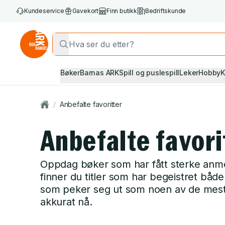
Kundeservice
Gavekort
Finn butikk
Bedriftskunde
Bøker
Barnas ARK
Spill og puslespill
Leker
Hobby
K
/
Anbefalte favoritter
Anbefalte favori
Oppdag bøker som har fått sterke anme
finner du titler som har begeistret båd
som peker seg ut som noen av de mest
akkurat nå.