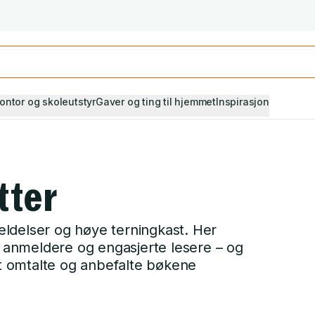
Studiestart! Alle* pensumbøker -20%
Se utvalget her
ontor og skoleutstyr
Gaver og ting til hjemmet
Inspirasjon
tter
ldelser og høye terningkast. Her
e anmeldere og engasjerte lesere – og
 omtalte og anbefalte bøkene