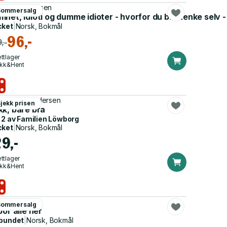
s Fr.H. Svendsen
Sommersalg
mhet, idioti og dumme idioter - hvorfor du bør tenke sel
cket
|
Norsk, Bokmål
96,-
,-
ttlager
ikk&Hent
an Hjelvin Andersen
jekk prisen
kk, bare bra
 2 av
Familien Löwborg
cket
|
Norsk, Bokmål
29,-
ttlager
ikk&Hent
o Moyes
Sommersalg
bor alle her
bundet
|
Norsk, Bokmål