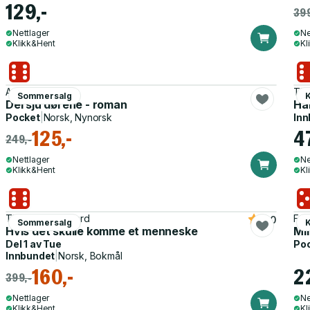
129,-
399
Nettlager
Ne
Klikk&Hent
Kl
Agnes Ravatn
The
Sommersalg
K
Dei sju dørene - roman
Ha
Pocket
|
Norsk, Nynorsk
Inn
125,-
4
249,-
Nettlager
Ne
Klikk&Hent
Kl
Thomas Korsgaard
Fre
4.0
Sommersalg
K
Hvis det skulle komme et menneske
Mi
Del 1 av
Tue
Po
Innbundet
|
Norsk, Bokmål
160,-
2
399,-
Nettlager
Ne
Klikk&Hent
Kl