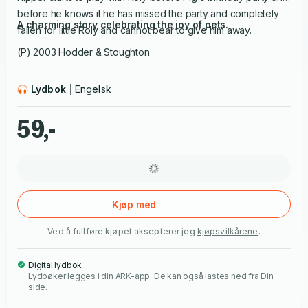
before he knows it he has missed the party and completely
A charming story celebrating the joy of pets.
fallen for little Roly and cannot bear to give him away.
(P) 2003 Hodder & Stoughton
Lydbok
Engelsk
59,-
Kjøp med
Ved å fullføre kjøpet aksepterer jeg
kjøpsvilkårene
.
Digital lydbok
Lydbøker legges i din ARK-app. De kan også lastes ned fra Din
side.