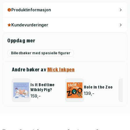
Produktinformasjon
Kundevurderinger
Oppdag mer
Billedbøker med spesielle figurer
Andre bøker av
Mick Inkpen
Is it Bedtime
Hole in the Zoo
Wibbly Pig?
139,-
159,-