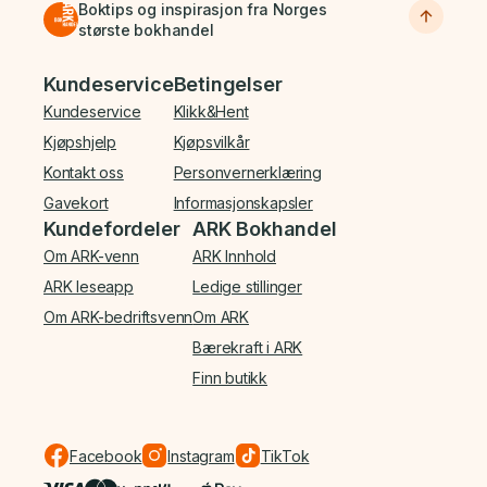
Boktips og inspirasjon fra Norges
største bokhandel
Bunnmeny
Kundeservice
Betingelser
Kundeservice
Klikk&Hent
Kjøpshjelp
Kjøpsvilkår
Kontakt oss
Personvernerklæring
Gavekort
Informasjonskapsler
Kundefordeler
ARK Bokhandel
Om ARK-venn
ARK Innhold
ARK leseapp
Ledige stillinger
Om ARK-bedriftsvenn
Om ARK
Bærekraft i ARK
Finn butikk
Facebook
Instagram
TikTok