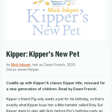
Kipper: Kipper's New Pet
Av
Mick Inkpen
,
lest av
Dawn French
,
2020
.
Del av serien
Kipper
.
Cuddle up with Kipper! A classic Kipper title, reissued for
a new generation of children. Read by Dawn French.
Kipper's friend Pig only wants a pet for his birthday, so that is
exactly what Kipper buys him: a little hamster called Roly. But
Kipper starts to play with Roly before Pig's birthday party and