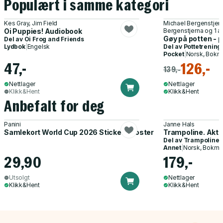
Populært i samme kategori
Kes Gray, Jim Field
Michael Bergenstjern
Oi Puppies! Audiobook
Bergenstjerna og 1 
Gøy på potten - p
Del av
Oi Frog and Friends
Lydbok
|
Engelsk
Del av
Pottetrening
Pocket
|
Norsk, Bokm
47,-
126,-
139,-
Nettlager
Nettlager
Klikk&Hent
Klikk&Hent
Anbefalt for deg
Panini
Janne Hals
Samlekort World Cup 2026 Sticker Booster
Trampoline. Akti
Del av
Trampoline
Annet
|
Norsk, Bokmå
29,90
179,-
Utsolgt
Nettlager
Klikk&Hent
Klikk&Hent