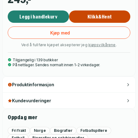
Legg i handlekurv
Klikk&Hent
Kjøp med
Ved å fullføre kjøpet aksepterer jeg
kjøpsvilkårene
.
Tilgjengelig i 139 butikker
På nettlager. Sendes normalt innen 1-2 virkedager.
Produktinformasjon
Kundevurderinger
Oppdag mer
Fri frakt
Norge
Biografier
Fotballspillere
Fotball
Biografier og selvbiografier