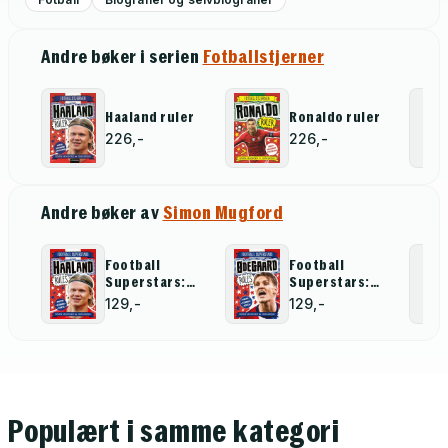
Andre bøker i serien
Fotballstjerner
Haaland ruler
Ronaldo ruler
226,-
226,-
Andre bøker av
Simon Mugford
Football
Football
Superstars:
Superstars:
Haaland Rules
Ødegaard
129,-
129,-
Rules
Populært i samme kategori