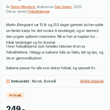
Av
Simon Mugford
,
illustrert av
Dan Green
,
2025
.
Del av serien
Fotballstjerner
.
Martin Ødegaard var 15 år og 253 dager gammel da han spilte
sin første kamp for det norske A-landslaget, og er dermed
den yngste spilleren noensinne. Nå er han er kaptein for
både landslaget og for Arsenal.
I hver Fotballstjerne-bok fortelles historien til en av
fotballheltene. I tillegg er bøkene fulle av fakta, tall og tips, og
de er gjennomillustrert.
Bøkene passer for alle som elsker fotball, og spesielt 6+.
Innbundet
Norsk, Bokmål
Andre utgaver
Fri frakt
249,-