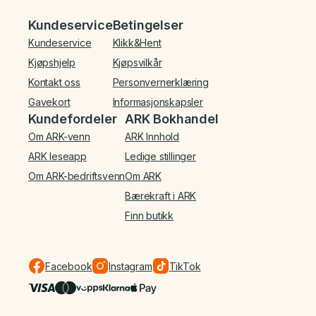
Bunnmeny
Kundeservice
Betingelser
Kundeservice
Klikk&Hent
Kjøpshjelp
Kjøpsvilkår
Kontakt oss
Personvernerklæring
Gavekort
Informasjonskapsler
Kundefordeler
ARK Bokhandel
Om ARK-venn
ARK Innhold
ARK leseapp
Ledige stillinger
Om ARK-bedriftsvenn
Om ARK
Bærekraft i ARK
Finn butikk
Facebook
Instagram
TikTok