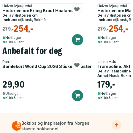
Halvor Mjaugedal
Halvor Mjaugedal
Historien om Erling Braut Haaland
Historien om Ma
Del av
Historien om
Del av
Historien om
Innbundet
|
Norsk, Bokmål
Innbundet
|
Norsk, B
254,-
254,-
279,-
279,-
Nettlager
Nettlager
Klikk&Hent
Klikk&Hent
Anbefalt for deg
Panini
Janne Hals
Samlekort World Cup 2026 Sticker Booster
Trampoline. Akti
Del av
Trampoline
Annet
|
Norsk, Bokmå
29,90
179,-
Utsolgt
Nettlager
Klikk&Hent
Klikk&Hent
Boktips og inspirasjon fra Norges
største bokhandel