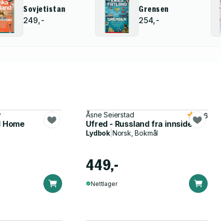
Sovjetistan
Grensen
249,-
254,-
y
Åsne Seierstad
4.6
ll Home
Ufred - Russland fra innsiden
Lydbok
|
Norsk, Bokmål
449,-
Nettlager