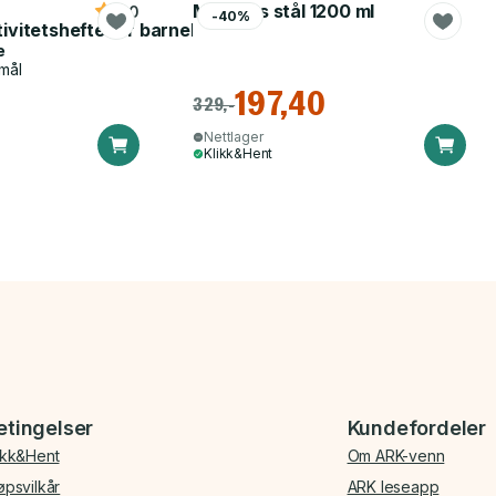
Matboks stål 1200 ml
5.0
-40%
tivitetshefte for barnehagen
e
mål
197,40
329,-
Nettlager
Klikk&Hent
etingelser
Kundefordeler
ikk&Hent
Om ARK-venn
øpsvilkår
ARK leseapp