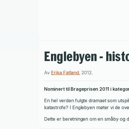
Englebyen - hist
Av
Erika Fatland
,
2012
.
Nominert til Brageprisen 2011 i katego
En hel verden fulgte dramaet som utspilt
katastrofe? I Englebyen møter vi de over
Dette er beretningen om en småby og d