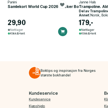
Panini
Janne Hals
Samlekort World Cup 2026 Sticker Booster
Trampoline. Ak
Del av
Trampolin
Annet
|
Norsk, Bok
29,90
179,-
Nettlager
Nettlager
Klikk&Hent
Klikk&Hent
Boktips og inspirasjon fra Norges
største bokhandel
Bunnmeny
Kundeservice
B
Kundeservice
Kl
Kjøpshjelp
Kj