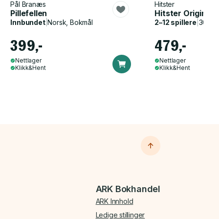
Pål Branæs
Hitster
Pillefellen
Hitster Original
Innbundet
|
Norsk, Bokmål
2–12 spillere
|
30–60
399,-
479,-
Nettlager
Nettlager
Klikk&Hent
Klikk&Hent
ARK Bokhandel
ARK Innhold
Ledige stillinger