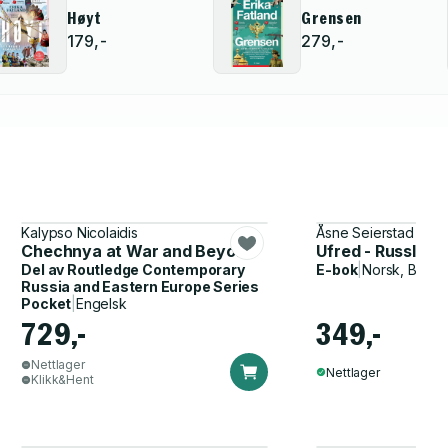
Høyt
Grensen
179,-
279,-
Kalypso Nicolaidis
Åsne Seierstad
Chechnya at War and Beyond
Ufred - Russland
Del av
Routledge Contemporary
E-bok
|
Norsk, Bokmå
Russia and Eastern Europe Series
Pocket
|
Engelsk
729,-
349,-
Nettlager
Nettlager
Klikk&Hent