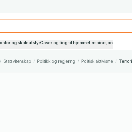
Studiestart! Alle* pensumbøker -20%
Se utvalget her
ontor og skoleutstyr
Gaver og ting til hjemmet
Inspirasjon
/
Statsvitenskap
/
Politikk og regjering
/
Politisk aktivisme
/
Terro