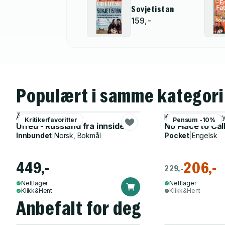
Sovjetistan
159,-
Populært i samme kategori
Åsne Seierstad
Katharine Quarmb
Kritikerfavoritter
Pensum -10%
Ufred - Russland fra innsiden
No Place to Ca
Innbundet
|
Norsk, Bokmål
Pocket
|
Engelsk
449,-
206,-
229,-
Nettlager
Nettlager
Klikk&Hent
Klikk&Hent
Anbefalt for deg