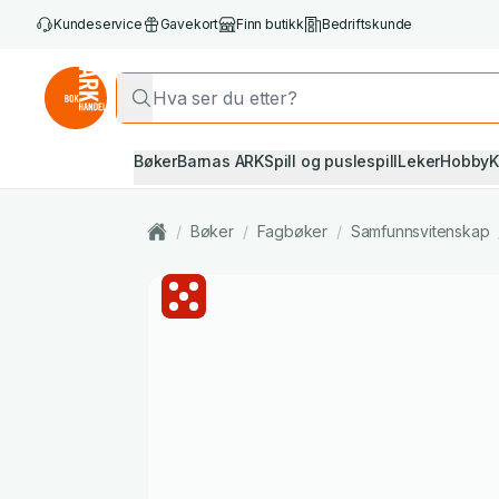
Kundeservice
Gavekort
Finn butikk
Bedriftskunde
Bøker
Barnas ARK
Spill og puslespill
Leker
Hobby
K
/
Bøker
/
Fagbøker
/
Samfunnsvitenskap