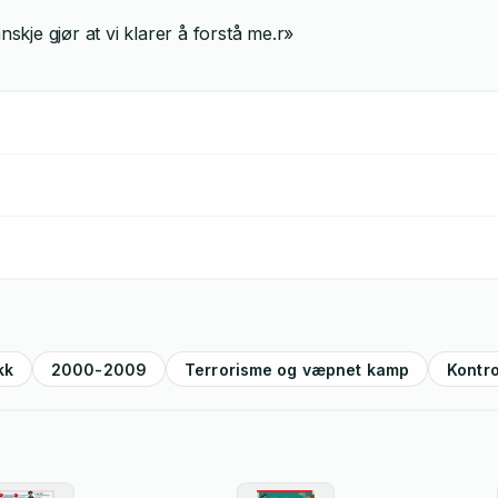
skje gjør at vi klarer å forstå me.r»
kk
2000-2009
Terrorisme og væpnet kamp
Kontro