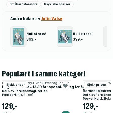
Småbarnsforeldre
Psykiske lidelser
Andre bøker av
Julie Valsø
Null stress!
Null stress!
363,-
399,-
Populært i samme kategori
Hedvig Montgomery, Eivind Sæther og 1 annen
Eivind Sæther, Hedv
Sjekk prisen
Sjekk prisen
Ungdomsårene - 13-19 år : syv enkle steg for å lykkes som forel
annen
Barneskoleårene -
Del 5 av
Foreldremagi-serien
Pocket
|
Norsk, Bokmål
Del 4 av
Foreldrema
Pocket
|
Norsk, Bokm
129,-
129,-