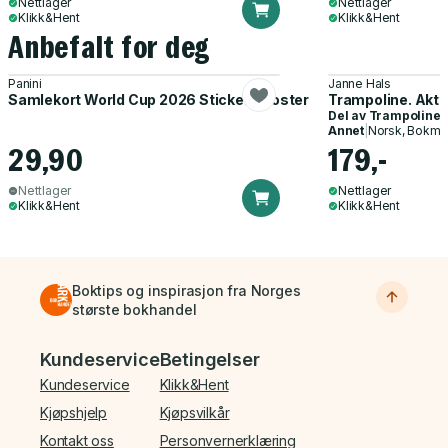
Nettlager
Nettlager
Klikk&Hent
Klikk&Hent
Anbefalt for deg
Panini
Janne Hals
Samlekort World Cup 2026 Sticker Booster
Trampoline. Akti
Del av
Trampoline
Annet
|
Norsk, Bokmå
29,90
179,-
Nettlager
Nettlager
Klikk&Hent
Klikk&Hent
Boktips og inspirasjon fra Norges
største bokhandel
Bunnmeny
Kundeservice
Betingelser
Kundeservice
Klikk&Hent
Kjøpshjelp
Kjøpsvilkår
Kontakt oss
Personvernerklæring