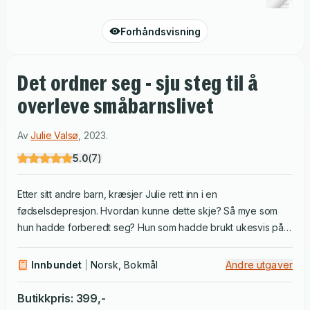
Forhåndsvisning
Det ordner seg - sju steg til å
overleve småbarnslivet
Av
Julie Valsø
,
2023
.
5.0
(
7
)
Etter sitt andre barn, kræsjer Julie rett inn i en
fødselsdepresjon. Hvordan kunne dette skje? Så mye som
hun hadde forberedt seg? Hun som hadde brukt ukesvis på å
nå bunnen av alle råd på internett, slukt artikler som «14 ting
du ikke visste du trengte», lest utallige anmeldelser på
Innbundet
Norsk, Bokmål
Andre utgaver
nesesugere, og funnet den raskeste oppskriften på
dinousarkake - alt for å få tiden til å gå opp. Julie skriver
Butikkpris
:
399
,-