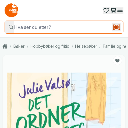
/
Bøker
/
Hobbybøker og fritid
/
Helsebøker
/
Familie og he